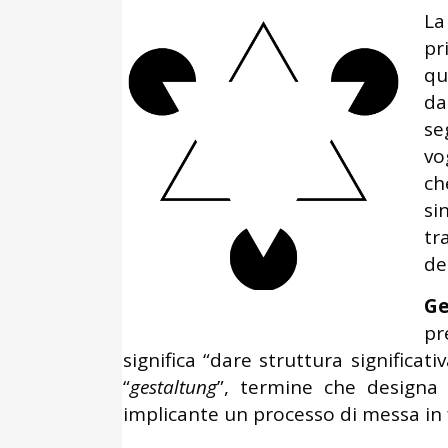
L
pr
qu
da
se
vo
ch
si
tr
de
Ge
pr
significa “dare struttura significati
“
gestaltung
”, termine che designa 
implicante un processo di messa in