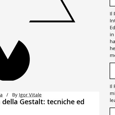
Il
In
Ed
in
ha
he
me
Il
mi
ca
By
Igor Vitale
della Gestalt: tecniche ed
le