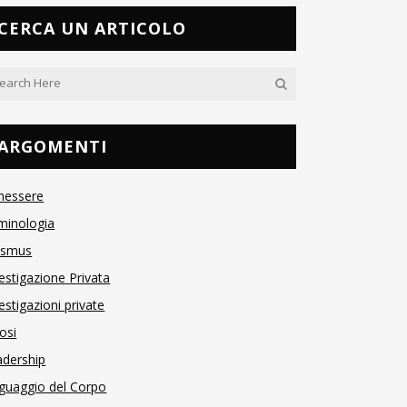
CERCA UN ARTICOLO
ARGOMENTI
nessere
minologia
asmus
estigazione Privata
estigazioni private
osi
adership
guaggio del Corpo