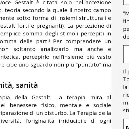
voce Gestalt è citata solo nell’accezione
lt, teoria secondo la quale il nostro campo
“M
ente sotto forma di insiemi strutturali e
fi
estalt forti e pregnanti). La percezione di
pe
semplice somma degli stimoli percepiti in
de
 somma delle parti! Per comprendere un
on soltanto analizzarlo ma anche e
ntetica, percepirlo nell’insieme più vasto
vere cioè uno sguardo non più “puntato” ma
Il
To
nità, sanità
la
ri
apia della Gestalt. La terapia mira al
mi
l benessere fisico, mentale e sociale
st
iparazione di un disturbo. La Terapia della
versità, l’originalità irriducibile di ogni
F