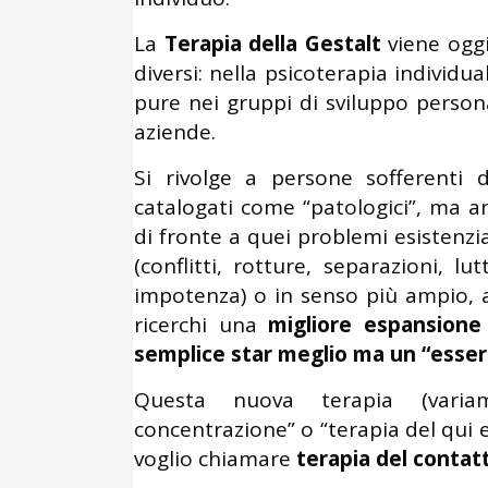
La
Terapia della Gestalt
viene oggi
diversi: nella psicoterapia individua
pure nei gruppi di sviluppo persona
aziende.
Si rivolge a persone sofferenti di
catalogati come “patologici”, ma an
di fronte a quei problemi esistenzia
(conflitti, rotture, separazioni, l
impotenza) o in senso più ampio, a
ricerchi una
migliore espansione
semplice star meglio ma un “essere 
Questa nuova terapia (varia
concentrazione” o “terapia del qui e 
voglio chiamare
terapia del contat