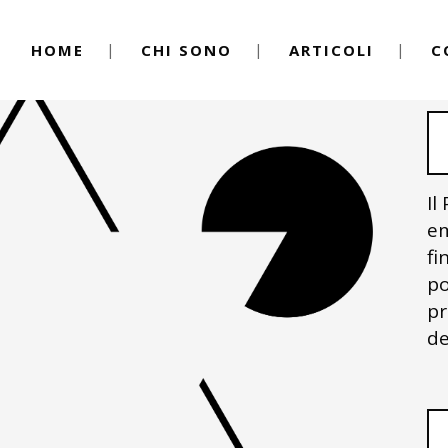
HOME
CHI SONO
ARTICOLI
C
Il
em
fi
po
pr
de