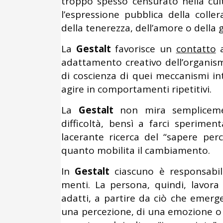
troppo spesso censurato nella cul
l’espressione pubblica della coller
della tenerezza, dell’amore o della g
La
Gestalt
favorisce un
contatto
a
adattamento creativo dell’organis
di coscienza di quei meccanismi in
agire in comportamenti ripetitivi.
La
Gestalt
non mira semplicemen
difficoltà, bensì a farci sperimen
lacerante ricerca del “sapere perc
quanto mobilita il cambiamento.
In
Gestalt
ciascuno è responsabile
menti. La persona, quindi, lavora
adatti, a partire da ciò che emerge
una percezione, di una emozione o 