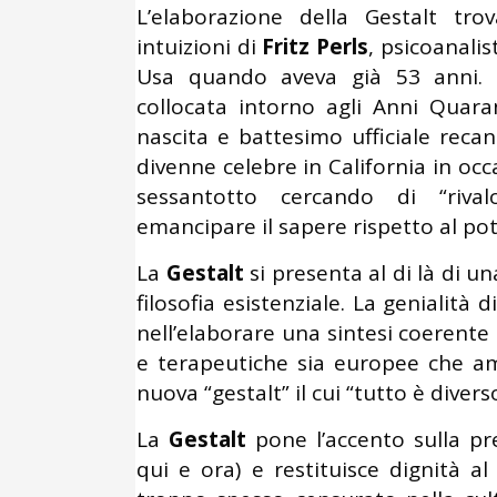
L’elaborazione della Gestalt tr
intuizioni di
Fritz Perls
, psicoanali
Usa quando aveva già 53 anni. L
collocata intorno agli Anni Quara
nascita e battesimo ufficiale rec
divenne celebre in California in oc
sessantotto cercando di “rivalo
emancipare il sapere rispetto al pot
La
Gestalt
si presenta al di là di 
filosofia esistenziale. La genialità 
nell’elaborare una sintesi coerente 
e terapeutiche sia europee che am
nuova “gestalt” il cui “tutto è diver
La
Gestalt
pone l’accento sulla pre
qui e ora) e restituisce dignità a