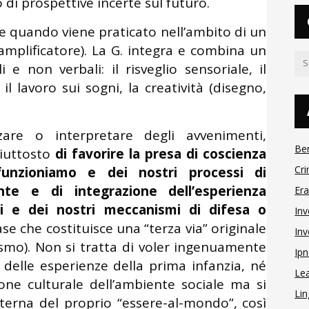
 di prospettive incerte sul futuro.
che quando viene praticato nell’ambito di un
mplificatore). La G. integra e combina un
 e non verbali: il risveglio sensoriale, il
 il lavoro sui sogni, la creatività (disegno,
are o interpretare degli avvenimenti,
Be
iuttosto
di favorire la presa di coscienza
Cri
funzioniamo e dei nostri processi di
nte e di integrazione dell’esperienza
Er
i e dei nostri meccanismi di difesa o
Inv
e che costituisce una “terza via” originale
Inv
smo). Non si tratta di voler ingenuamente
Ipn
 delle esperienze della prima infanzia, né
Le
ne culturale dell’ambiente sociale ma si
Lin
nterna del proprio “essere-al-mondo”, così