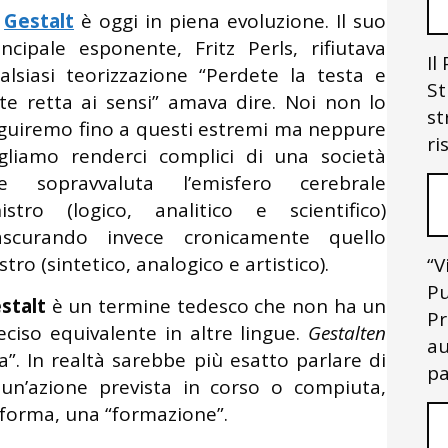
a
Gestalt
è oggi in piena evoluzione. Il suo
incipale esponente, Fritz Perls, rifiutava
Il
alsiasi teorizzazione “Perdete la testa e
St
te retta ai sensi” amava dire. Noi non lo
st
guiremo fino a questi estremi ma neppure
ri
gliamo renderci complici di una società
e sopravvaluta l’emisfero cerebrale
nistro (logico, analitico e scientifico)
ascurando invece cronicamente quello
stro (sintetico, analogico e artistico).
“V
Pu
stalt
è un termine tedesco che non ha un
Pr
eciso equivalente in altre lingue.
Gestalten
au
va”. In realtà sarebbe più esatto parlare di
pa
un’azione prevista in corso o compiuta,
 forma, una “formazione”.