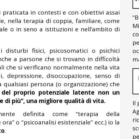
 praticata in contesti e con obiettivi assai
“B
le, nella terapia di coppia, familiare, come
Mi
le o in seno a istituzioni e nell’ambito di
co
pe
 disturbi fisici, psicosomatici o psichici
oc
che a parsone che si trovano in difficoltà
ma
li che si verificano normalmente nella vita
utti, depressione, disoccupazione, senso di
 qualsiasi persona (o organizzazione) che
 del proprio potenziale latente non un
di più”, una migliore qualità di vita.
Il
Ag
mente definita come “terapia della
ri
ora” o “psicoanalisi esistenziale” ecc.) io la
sc
to
.
pe