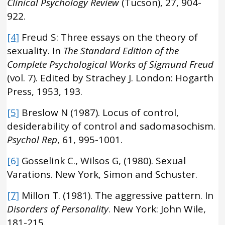
Clinical Psychology Review
(Tucson), 27, 904-
922.
[4]
Freud S: Three essays on the theory of
sexuality. In
The Standard Edition of the
Complete Psychological Works of Sigmund Freud
(vol. 7). Edited by Strachey J. London: Hogarth
Press, 1953, 193.
[5]
Breslow N (1987). Locus of control,
desiderability of control and sadomasochism.
Psychol Rep
, 61, 995-1001.
[6]
Gosselink C., Wilsos G, (1980). Sexual
Varations. New York, Simon and Schuster.
[7]
Millon T. (1981). The aggressive pattern. In
Disorders of Personality
. New York: John Wile,
181-215.