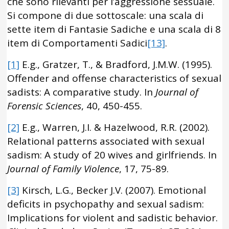
che sono rilevanti per l’aggressione sessuale.
Si compone di due sottoscale: una scala di
sette item di Fantasie Sadiche e una scala di 8
item di Comportamenti Sadici
[13]
.
[1]
E.g., Gratzer, T., & Bradford, J.M.W. (1995).
Offender and offense characteristics of sexual
sadists: A comparative study. In
Journal of
Forensic Sciences
, 40, 450-455.
[2]
E.g., Warren, J.I. & Hazelwood, R.R. (2002).
Relational patterns associated with sexual
sadism: A study of 20 wives and girlfriends. In
Journal of Family Violence
, 17, 75-89.
[3]
Kirsch, L.G., Becker J.V. (2007). Emotional
deficits in psychopathy and sexual sadism:
Implications for violent and sadistic behavior.