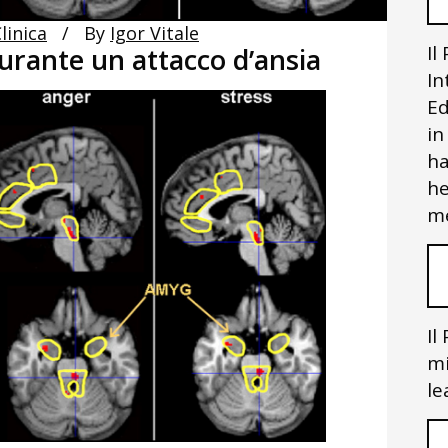
linica
By
Igor Vitale
Il
durante un attacco d’ansia
In
Ed
in
ha
he
me
Il
mi
le