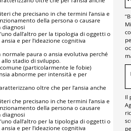
 caratterizzano oltre che per l’ansia anche
teri che precisano in che termini l’ansia e
“B
funzionamento della persona o causare
Mi
a diagnosi
co
l’uno dall’altro per la tipologia di oggetti o
pe
ansia e per l’ideazione cognitiva
oc
la normale paura o ansia evolutiva perché
ma
 allo stadio di sviluppo.
ù comune (particolarmente le fobie)
 ansia abnorme per intensità e per
aratterizzano oltre che per l’ansia anche
Il
teri che precisano in che termini l’ansia e
Ag
funzionamento della persona o causare
ri
a diagnosi
sc
l’uno dall’altro per la tipologia di oggetti o
ansia e per l’ideazione cognitiva
pe