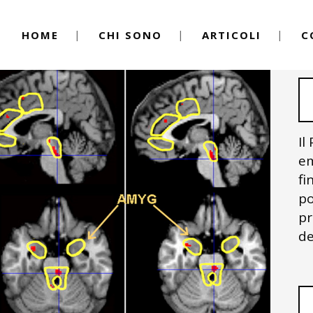
HOME
CHI SONO
ARTICOLI
C
Il
em
fi
po
pr
de