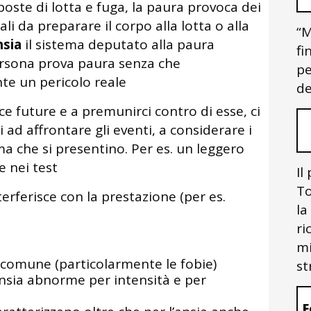
poste di lotta e fuga, la paura provoca dei
i da preparare il corpo alla lotta o alla
“M
ansia
il sistema deputato alla paura
fi
ersona prova paura senza che
pe
nte un pericolo reale
de
ce future e a premunirci contro di esse, ci
ad affrontare gli eventi, a considerare i
ima che si presentino. Per es. un leggero
e nei test
Il
To
erferisce con la prestazione (per es.
la
ri
mi
ù comune (particolarmente le fobie)
st
 ansia abnorme per intensità e per
F