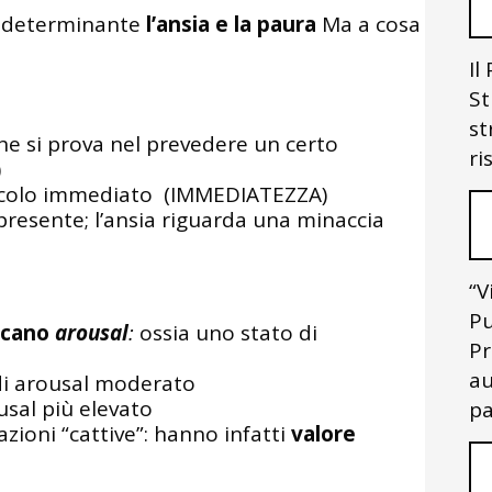
o determinante
l’ansia e la paura
Ma a cosa
Il
St
st
che si prova nel prevedere un certo
ri
)
ricolo immediato (IMMEDIATEZZA)
resente; l’ansia riguarda una minaccia
“V
Pu
icano
arousal
:
ossia uno stato di
Pr
au
 di arousal moderato
usal più elevato
pa
ioni “cattive”: hanno infatti
valore