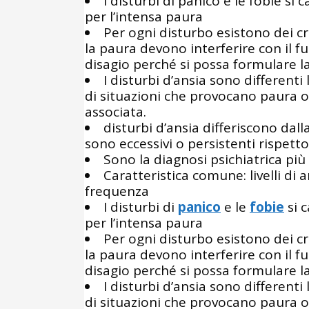
I disturbi di panico e le fobie si
per l’intensa paura
Per ogni disturbo esistono dei cri
la paura devono interferire con il 
disagio perché si possa formulare l
I disturbi d’ansia sono differenti 
di situazioni che provocano paura o 
associata.
disturbi d’ansia differiscono dal
sono eccessivi o persistenti rispetto
Sono la diagnosi psichiatrica pi
Caratteristica comune: livelli di
frequenza
I disturbi di
panico
e le
fobie
si c
per l’intensa paura
Per ogni disturbo esistono dei cri
la paura devono interferire con il 
disagio perché si possa formulare l
I disturbi d’ansia sono differenti 
di situazioni che provocano paura o 