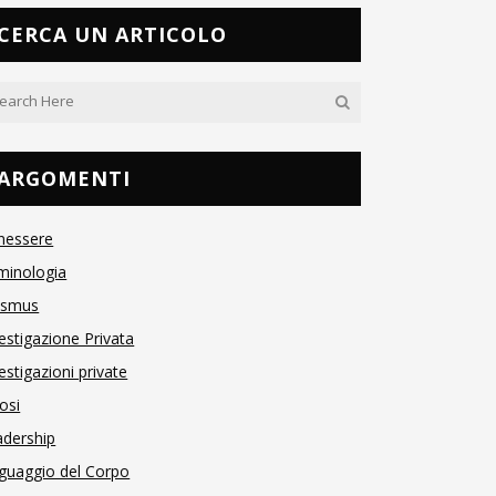
CERCA UN ARTICOLO
ARGOMENTI
nessere
minologia
asmus
estigazione Privata
estigazioni private
osi
adership
guaggio del Corpo