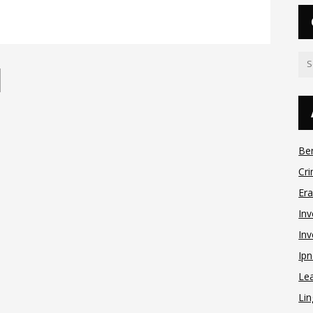
Be
Cri
Er
Inv
Inv
Ipn
Le
Lin