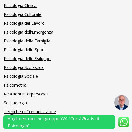
Psicologia Clinica
Psicologia Culturale
Psicologia del Lavoro
Psicologia dell'Emergenza
Psicologia della Famiglia
Psicologia dello Sport
Psicologia dello Sviluppo
Psicologia Scolastica
Psicologia Sociale
Psicometria
Relazioni Interpersonali
Sessuologia
Tecniche di Comunicazione
Voglio entrare nel gruppo WA "Corsi Gratis di
Uncategorized
Psicologia"