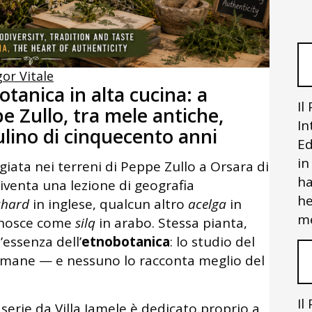
gor Vitale
anica in alta cucina: a
Il
e Zullo, tra mele antiche,
In
lino di cinquecento anni
Ed
in
ata nei terreni di Peppe Zullo a Orsara di
ha
diventa una lezione di geografia
he
chard
in inglese, qualcun altro
acelga
in
me
conosce come
silq
in arabo. Stessa pianta,
’essenza dell’
etnobotanica
: lo studio del
 umane — e nessuno lo racconta meglio del
Il
serie da Villa Jamele è dedicato proprio a