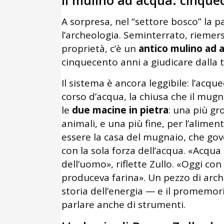
Il mulino ad acqua: cinque
A sorpresa, nel “settore bosco” la 
l’archeologia. Seminterrato, riemers
proprietà, c’è un
antico mulino ad 
cinquecento anni a giudicare dalla t
Il sistema è ancora leggibile: l’acqu
corso d’acqua, la chiusa che il mugn
le
due macine in pietra
: una più gr
animali, e una più fine, per l’alim
essere la casa del mugnaio, che g
con la sola forza dell’acqua. «Acqu
dell’uomo», riflette Zullo. «Oggi con
produceva farina». Un pezzo di arch
storia dell’energia — e il promemori
parlare anche di strumenti.