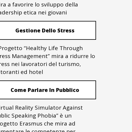
ra a favorire lo sviluppo della
adership etica nei giovani
Gestione Dello Stress
 Progetto “Healthy Life Through
ress Management” mira a ridurre lo
ress nei lavoratori del turismo,
storanti ed hotel
Come Parlare In Pubblico
irtual Reality Simulator Against
blic Speaking Phobia” è un
ogetto Erasmus che mira ad
mentare le competenze per