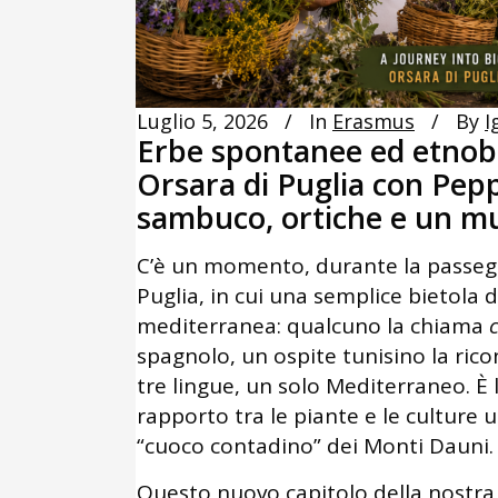
Luglio 5, 2026
In
Erasmus
By
I
Erbe spontanee ed etnobot
Orsara di Puglia con Pepp
sambuco, ortiche e un mu
C’è un momento, durante la passeggi
Puglia, in cui una semplice bietola 
mediterranea: qualcuno la chiama
spagnolo, un ospite tunisino la ri
tre lingue, un solo Mediterraneo. È l
rapporto tra le piante e le culture
“cuoco contadino” dei Monti Dauni.
Questo nuovo capitolo della nostra 