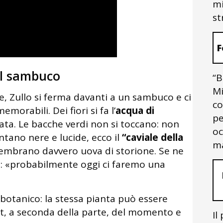
mi
st
F
 il sambuco
“B
Mi
e, Zullo si ferma davanti a un sambuco e ci
co
morabili. Dei fiori si fa l’
acqua di
pe
ta. Le bacche verdi non si toccano: non
oc
tano nere e lucide, ecco il
“caviale della
ma
embrano davvero uova di storione. Se ne
i: «probabilmente oggi ci faremo una
obotanico: la stessa pianta può essere
rt, a seconda della parte, del momento e
Il