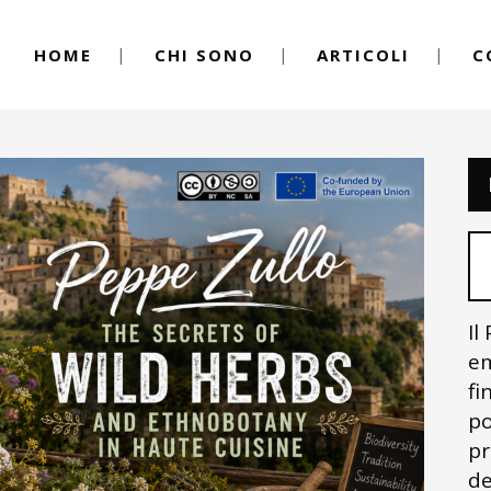
HOME
CHI SONO
ARTICOLI
C
Il
em
fi
po
pr
de