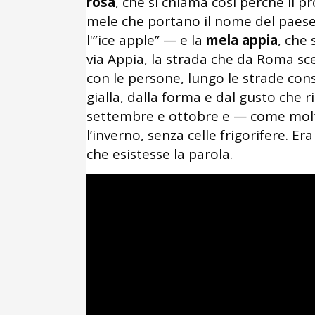
rosa
, che si chiama così perché il p
mele che portano il nome del paese 
l'”ice apple” — e la
mela appia
, che
via Appia, la strada che da Roma sc
con le persone, lungo le strade conso
gialla, dalla forma e dal gusto che r
settembre e ottobre e — come molti 
l’inverno, senza celle frigorifere. E
che esistesse la parola.