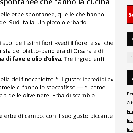
e spontanee che fanno la cucina
 delle erbe spontanee, quelle che hanno
S
el Sud Italia. Un piccolo erbario
suoi bellissimi fiori: «vedi il fiore, e sai che
nista del piatto-bandiera di Orsara e di
a di fave e olio d’oliva
. Tre ingredienti,
lla del finocchietto è il gusto: incredibile».
 Jamele ci fanno lo stoccafisso — e, come
Be
cia delle olive nere. Erba di scambio
Cri
Er
e erbe di campo, con il suo gusto piccante
Inv
Inv