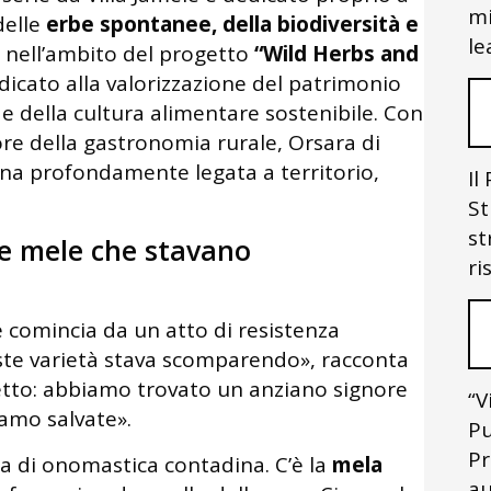
mi
delle
erbe spontanee, della biodiversità e
le
ta nell’ambito del progetto
“Wild Herbs and
edicato alla valorizzazione del patrimonio
 e della cultura alimentare sostenibile. Con
re della gastronomia rurale, Orsara di
cina profondamente legata a territorio,
Il
St
st
 le mele che stavano
ri
e comincia da un atto di resistenza
este varietà stava scomparendo», racconta
etto: abbiamo trovato un anziano signore
“V
iamo salvate».
Pu
Pr
ia di onomastica contadina. C’è la
mela
au