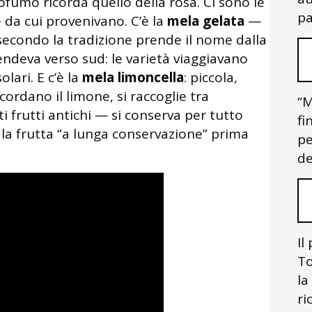
rofumo ricorda quello della rosa. Ci sono le
pa
da cui provenivano. C’è la
mela gelata
—
 secondo la tradizione prende il nome dalla
endeva verso sud: le varietà viaggiavano
lari. E c’è la
mela limoncella
: piccola,
icordano il limone, si raccoglie tra
“M
frutti antichi — si conserva per tutto
fi
ra la frutta “a lunga conservazione” prima
pe
de
Il
To
la
ri