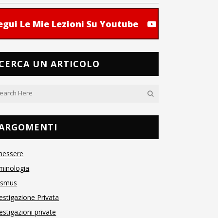
egui Le Mie Lezioni Su Youtube
CERCA UN ARTICOLO
ARGOMENTI
nessere
minologia
asmus
estigazione Privata
estigazioni private