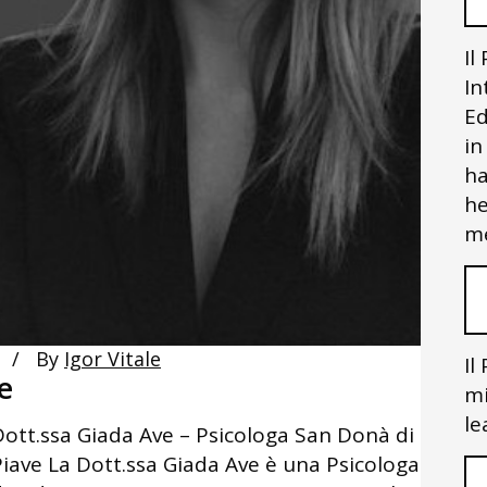
Il
In
Ed
in
ha
he
me
By
Igor Vitale
Il
e
mi
le
Dott.ssa Giada Ave – Psicologa San Donà di
Piave La Dott.ssa Giada Ave è una Psicologa