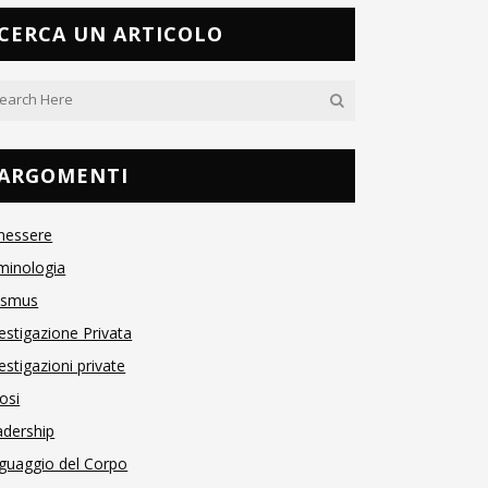
CERCA UN ARTICOLO
ARGOMENTI
nessere
minologia
asmus
estigazione Privata
estigazioni private
osi
adership
guaggio del Corpo