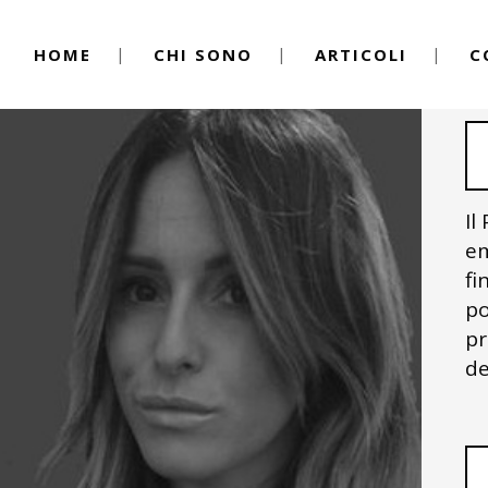
HOME
CHI SONO
ARTICOLI
C
Il
em
fi
po
pr
de