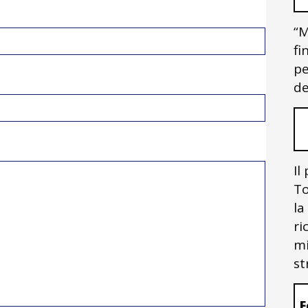
“M
fi
pe
de
Il
To
la
ri
mi
st
F