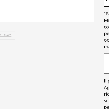
“B
Mi
co
pe
I PIAVE
oc
ma
Il
Ag
ri
sc
pe