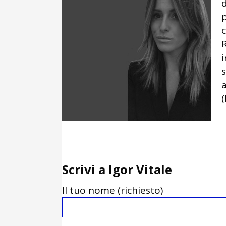
d
R
i
a
Scrivi a Igor Vitale
Il tuo nome (richiesto)