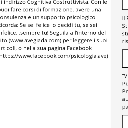
i indirizzo Cognitiva Costruttivista. Con lei
puoi fare corsi di formazione, avere una
consulenza e un supporto psicologico.
Il
icorda: Se sei felice lo decidi tu, se sei
St
nfelice…sempre tu! Seguila all’interno del
st
sito (www.avegiada.com) per leggere i suoi
ri
rticoli, o nella sua pagina Facebook
(https://www.facebook.com/psicologia.ave)
“V
Pu
Pr
au
pa