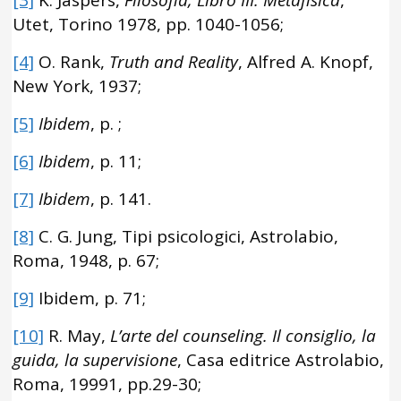
[3]
K. Jaspers,
Filosofia, Libro III: Metafisica
,
Utet, Torino 1978, pp. 1040-1056;
[4]
O. Rank,
Truth and Reality
, Alfred A. Knopf,
New York, 1937;
[5]
Ibidem
, p. ;
[6]
Ibidem
, p. 11;
[7]
Ibidem
, p. 141.
[8]
C. G. Jung, Tipi psicologici, Astrolabio,
Roma, 1948, p. 67;
[9]
Ibidem, p. 71;
[10]
R. May,
L’arte del counseling. Il consiglio, la
guida, la supervisione
, Casa editrice Astrolabio,
Roma, 19991, pp.29-30;