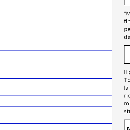
“M
fi
pe
de
Il
To
la
ri
mi
st
F