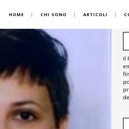
HOME
CHI SONO
ARTICOLI
C
Il
em
fi
po
pr
de