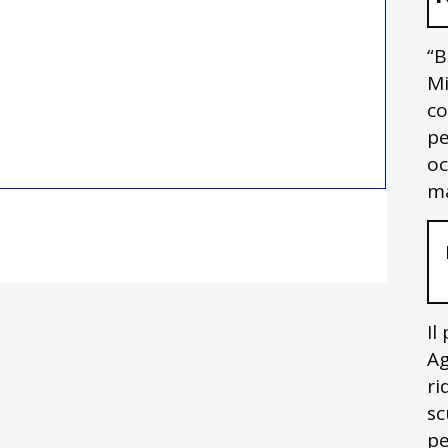
“B
Mi
co
pe
oc
ma
Il
Ag
ri
sc
pe