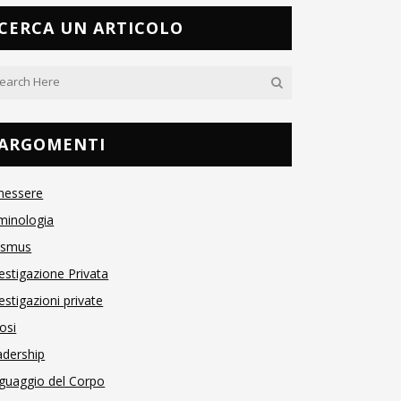
CERCA UN ARTICOLO
ARGOMENTI
nessere
minologia
asmus
estigazione Privata
estigazioni private
osi
adership
guaggio del Corpo