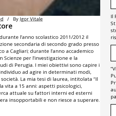
Il
ed
By
Igor Vitale
St
tore
st
durante l’anno scolastico 2011/2012 il
ri
uzione secondaria di secondo grado presso
osco a Cagliari; durante l’anno accademico
 Scienze per l’investigazione e la
udi di Perugia. I miei obiettivi sono capire i
“V
 individuo ad agire in determinati modi,
Pu
società. La mia tesi di laurea, intitolata “Il
Pr
la vita a 15 anni: aspetti psicologici,
au
cerca attuale su fattori interni ed esterni
pa
era insopportabili e non riesce a superare.