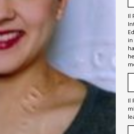
Il
In
Ed
in
ha
he
me
Il
mi
le