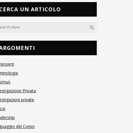
CERCA UN ARTICOLO
ARGOMENTI
nessere
minologia
asmus
estigazione Privata
estigazioni private
osi
adership
guaggio del Corpo