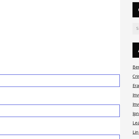
Be
Cri
Er
Inv
Inv
Ipn
Le
Lin