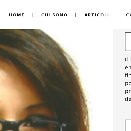
HOME
CHI SONO
ARTICOLI
C
Il
em
fi
po
pr
de