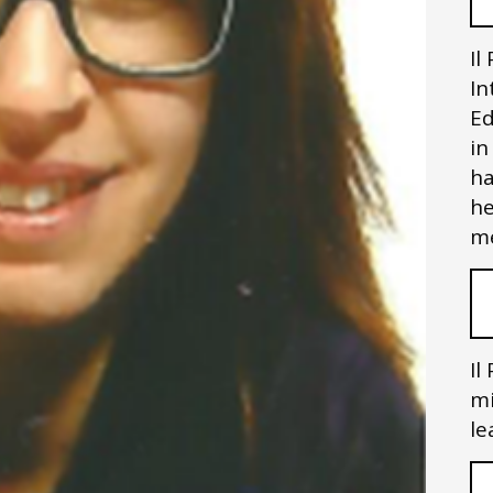
Il
In
Ed
in
ha
he
me
Il
mi
le