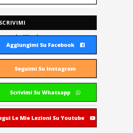
SCRIVIMI
lar modo: Word,
sentazioni;
Aggiungimi Su Facebook
portazioni da e
Seguimi Su Instagram
Scrivimi Su Whatsapp
egui Le Mie Lezioni Su Youtube