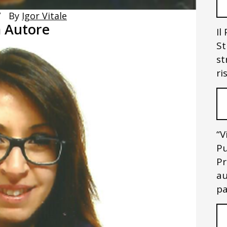
By
Igor Vitale
a Autore
Il
St
st
ri
“V
Pu
Pr
au
pa