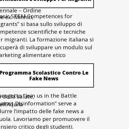
ennale – Ordine
asic STEM Competences for
 ex. Minniti,
grants” si basa sullo sviluppo di
mpetenze scientifiche e tecniche
r migranti. La formazione italiana si
cuperà di sviluppare un modulo sul
rketing alimentare etico
e Psicologia, La
Programma Scolastico Contro Le
Fake News
 progetto “Join us in the Battle
 della salute,
ainst Disinformation” serve a
ell’Aquila
durre l’impatto delle fake news a
uola. Lavoriamo per promuovere il
nsiero critico degli studenti.