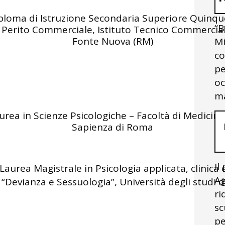
ploma di Istruzione Secondaria Superiore Quinqu
“B
 Perito Commerciale, Istituto Tecnico Commerciale
Fonte Nuova (RM)
Mi
co
pe
oc
ma
rea in Scienze Psicologiche – Facoltà di Medicina 
Sapienza di Roma
Il
 Laurea Magistrale in Psicologia applicata, clinica e
Ag
 “Devianza e Sessuologia”, Università degli studi d
ri
sc
pe