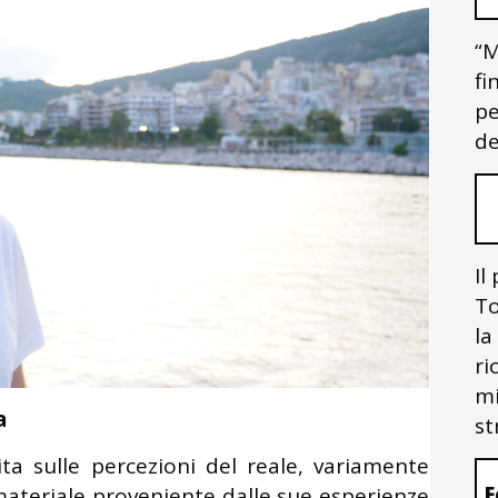
“M
fi
pe
de
Il
To
la
ri
mi
a
st
ta sulle percezioni del reale, variamente
F
 materiale proveniente dalle sue esperienze