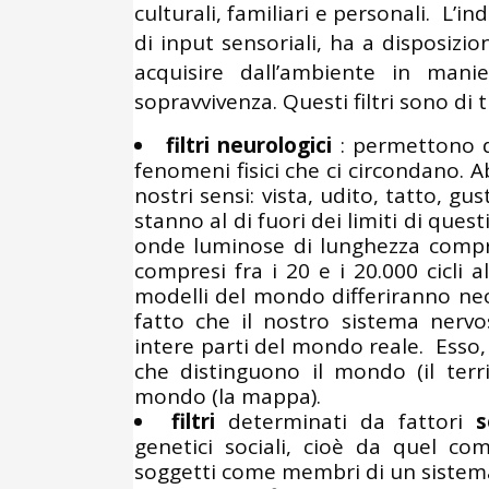
culturali, familiari e personali. L’
di input sensoriali, ha a disposizio
acquisire dall’ambiente in manie
sopravvivenza. Questi filtri sono di tr
filtri neurologici
: permettono d
fenomeni fisici che ci circondano.
nostri sensi: vista, udito, tatto, gu
stanno al di fuori dei limiti di quest
onde luminose di lunghezza compre
compresi fra i 20 e i 20.000 cicli 
modelli del mondo differiranno ne
fatto che il nostro sistema nerv
intere parti del mondo reale. Esso, q
che distinguono il mondo (il terr
mondo (la mappa).
filtri
determinati da fattori
s
genetici sociali, cioè da quel com
soggetti come membri di un sistema s