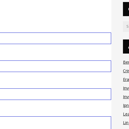
Be
Cri
Er
Inv
Inv
Ipn
Le
Lin