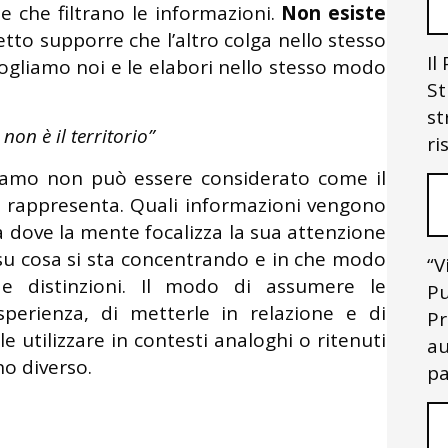
e che filtrano le informazioni.
Non esiste
tto supporre che l’altro colga nello stesso
Il
cogliamo noi e le elabori nello stesso modo
St
st
on è il territorio”
ri
iamo non può essere considerato come il
 rappresenta. Quali informazioni vengono
 dove la mente focalizza la sua attenzione
e su cosa si sta concentrando e in che modo
“V
e distinzioni. Il modo di assumere le
Pu
sperienza, di metterle in relazione e di
Pr
e utilizzare in contesti analoghi o ritenuti
au
no diverso.
pa