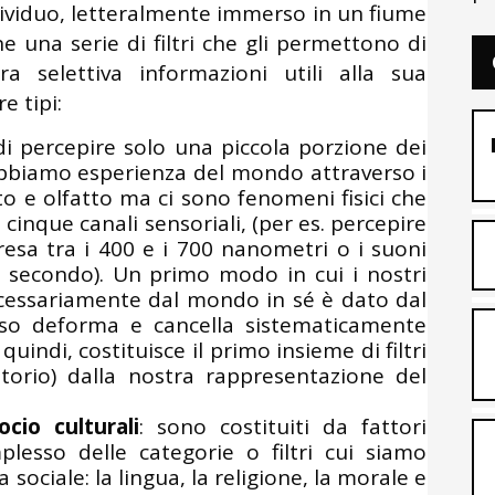
individuo, letteralmente immerso in un fiume
ne una serie di filtri che gli permettono di
ra selettiva informazioni utili alla sua
e tipi:
i percepire solo una piccola porzione dei
 Abbiamo esperienza del mondo attraverso i
sto e olfatto ma ci sono fenomeni fisici che
i cinque canali sensoriali, (per es. percepire
sa tra i 400 e i 700 nanometri o i suoni
al secondo). Un primo modo in cui i nostri
cessariamente dal mondo in sé è dato dal
oso deforma e cancella sistematicamente
uindi, costituisce il primo insieme di filtri
itorio) dalla nostra rappresentazione del
ocio culturali
: sono costituiti da fattori
plesso delle categorie o filtri cui siamo
ociale: la lingua, la religione, la morale e