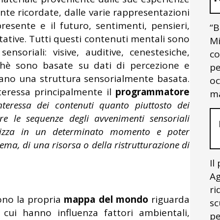
te ricordate, dalle varie rappresentazioni
presente e il futuro, sentimenti, pensieri,
“B
ttative. Tutti questi contenuti mentali sono
Mi
nsoriali: visive, auditive, cenestesiche,
co
rchè sono basate su dati di percezione e
pe
lano una struttura sensorialmente basata.
oc
teressa principalmente il
programmatore
ma
teressa dei contenuti quanto piuttosto dei
e le sequenze degli avvenimenti sensoriali
lizza in un determinato momento e poter
blema, di una risorsa o della ristrutturazione di
Il
Ag
ri
cono la propria
mappa del mondo
riguarda
sc
 cui hanno influenza fattori ambientali,
pe