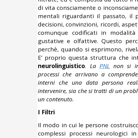
di vita consciamente o inconsciamen
mentali riguardanti il passato, il 
decisioni, convinzioni, ricordi, aspe
comunque codificati in modalità se
gustative e olfattive. Questo pe
perchè, quando si esprimono, rive
E’ proprio questa struttura che in
neurolinguistico
.
La
PNL
non si in
processi che arrivano a comprender
interni che una data persona rea
intervenire, sia che si tratti di un pro
un contenuto.
I Filtri
Il modo in cui le persone costruis
complessi processi neurologici in