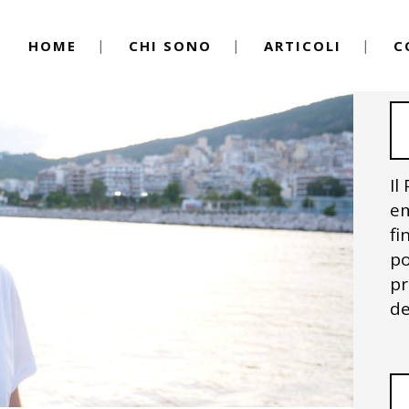
HOME
CHI SONO
ARTICOLI
C
Il
em
fi
po
pr
de