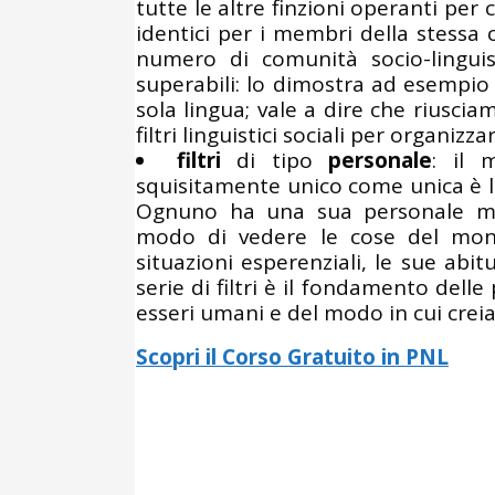
tutte le altre finzioni operanti per 
identici per i membri della stessa 
numero di comunità socio-linguist
superabili: lo dimostra ad esempio 
sola lingua; vale a dire che riuscia
filtri linguistici sociali per organizz
filtri
di tipo
personale
: il 
squisitamente unico come unica è la
Ognuno ha una sua personale mani
modo di vedere le cose del mond
situazioni esperenziali, le sue abi
serie di filtri è il fondamento del
esseri umani e del modo in cui cre
Scopri il Corso Gratuito in PNL