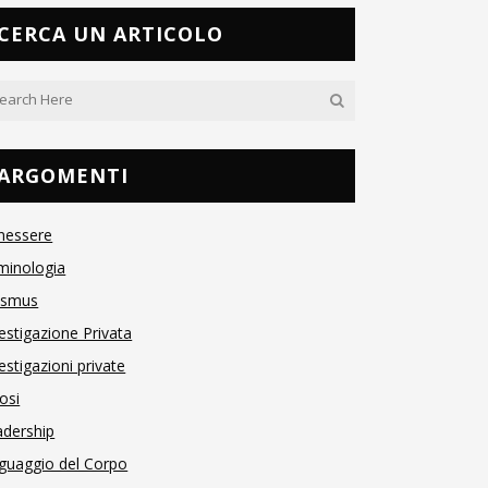
CERCA UN ARTICOLO
ARGOMENTI
nessere
minologia
asmus
estigazione Privata
estigazioni private
osi
adership
guaggio del Corpo