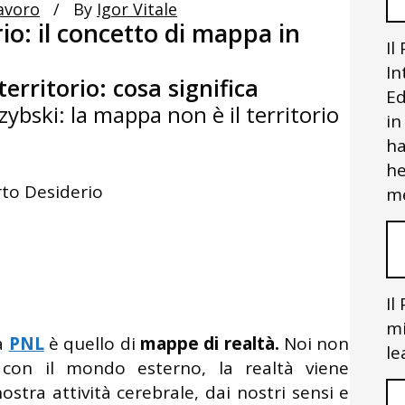
Lavoro
By
Igor Vitale
io: il concetto di mappa in
Il
In
erritorio: cosa significa
Ed
zybski: la mappa non è il territorio
in
ha
he
to Desiderio
me
Il
mi
la
PNL
è quello di
mappe di realtà.
Noi non
le
con il mondo esterno, la realtà viene
tra attività cerebrale, dai nostri sensi e