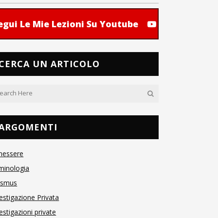
egui Le Mie Lezioni Su Youtube
CERCA UN ARTICOLO
ARGOMENTI
nessere
minologia
asmus
estigazione Privata
estigazioni private