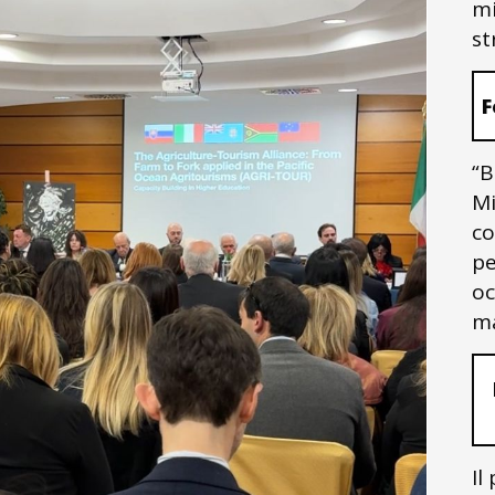
mi
st
F
“B
Mi
co
pe
oc
ma
Il