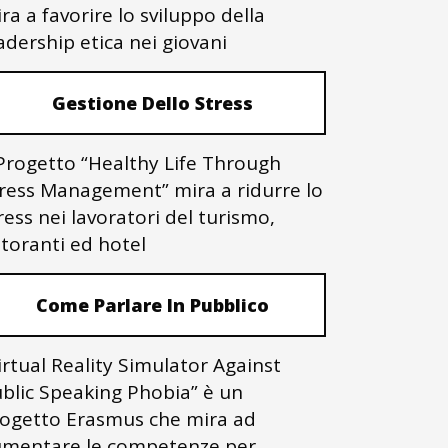
ra a favorire lo sviluppo della
adership etica nei giovani
Gestione Dello Stress
 Progetto “Healthy Life Through
ress Management” mira a ridurre lo
ress nei lavoratori del turismo,
storanti ed hotel
Come Parlare In Pubblico
irtual Reality Simulator Against
blic Speaking Phobia” è un
ogetto Erasmus che mira ad
mentare le competenze per