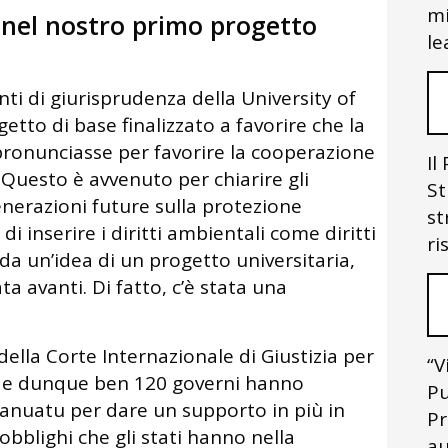
mi
o nel nostro primo progetto
le
ti di giurisprudenza della University of
etto di base finalizzato a favorire che la
 pronunciasse per favorire la cooperazione
Il
. Questo è avvenuto per chiarire gli
St
generazioni future sulla protezione
st
 inserire i diritti ambientali come diritti
ri
da un’idea di un progetto universitaria,
a avanti. Di fatto, c’è stata una
 della Corte Internazionale di Giustizia per
“V
emi e dunque ben 120 governi hanno
Pu
Vanuatu per dare un supporto in più in
Pr
obblighi che gli stati hanno nella
au