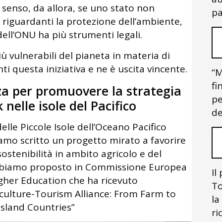
 senso, da allora, se uno stato non
pa
 riguardanti la protezione dell’ambiente,
dell’ONU ha più strumenti legali.
iù vulnerabili del pianeta in materia di
 questa iniziativa e ne è uscita vincente.
“M
fi
nza per promuovere la strategia
pe
elle isole del Pacifico
de
elle Piccole Isole dell’Oceano Pacifico
iamo scritto un progetto mirato a favorire
ostenibilità in ambito agricolo e del
Abbiamo proposto in Commissione Europea
Il
gher Education che ha ricevuto
To
culture-Tourism Alliance: From Farm to
la
 Island Countries”
ri