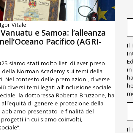
Igor Vitale
 Vanuatu e Samoa: l’alleanza
 nell’Oceano Pacifico (AGRI-
Il
In
Ed
25 siamo stati molto lieti di aver preso
in
e della Norman Academy sui temi della
ha
i. Nel contesto delle premiazioni, diverse
he
 diversi temi legati all’inclusione sociale
me
 speciale, la dottoressa Roberta Bruzzone, ha
all’equità di genere e protezione della
 abbiamo presentato le finalità del
ogetti in cui siamo coinvolti,
ociale”.
Il