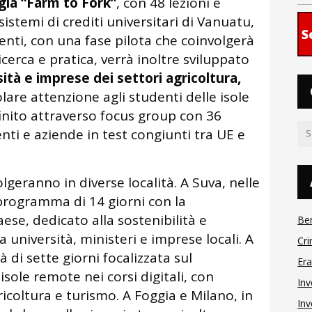
gia “Farm to Fork”
, con 48 lezioni e
sistemi di crediti universitari di Vanuatu,
S
enti, con una fase pilota che coinvolgerà
ricerca e pratica, verrà inoltre sviluppato
ità e imprese dei settori agricoltura,
olare attenzione agli studenti delle isole
inito attraverso focus group con 36
nti e aziende in test congiunti tra UE e
olgeranno in diverse località. A Suva, nelle
n programma di 14 giorni con la
ese, dedicato alla sostenibilità e
Be
a università, ministeri e imprese locali. A
Cri
tà di sette giorni focalizzata sul
Er
sole remote nei corsi digitali, con
Inv
ricoltura e turismo. A Foggia e Milano, in
Inv