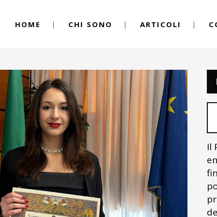
HOME
CHI SONO
ARTICOLI
C
Il
em
fi
po
pr
de