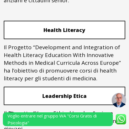
anziani e cittadini senior.
Health Literacy
Il Progetto “Development and Integration of
Health Literacy Education With Innovative
Methods in Medical Curricula Across Europe”
ha l’obiettivo di promuovere corsi di health
literacy per gli studenti di medicina.
Leadership Etica
Il Progetto “Young Ethical Leaders” mira a
Voglio entrare nel gruppo WA "Corsi Gratis di
favorire lo sviluppo della leadership etica nei
Psicologia"
giovani