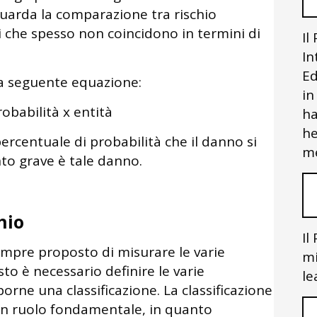
guarda la comparazione tra rischio
hi che spesso non coincidono in termini di
Il
In
Ed
lla seguente equazione:
in
robabilità x entità
ha
he
ercentuale di probabilità che il danno si
me
nto grave è tale danno.
hio
Il
empre proposto di misurare le varie
mi
to è necessario definire le varie
le
orne una classificazione. La classificazione
a un ruolo fondamentale, in quanto