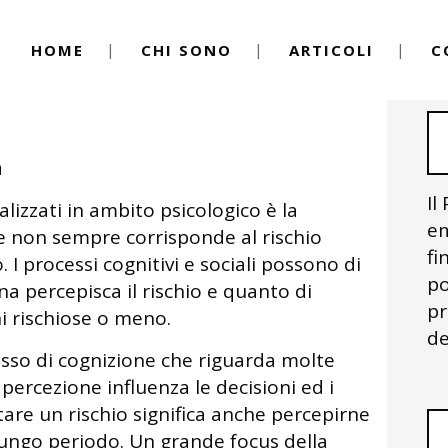
HOME
CHI SONO
ARTICOLI
C
By
Igor Vitale
a
Il
izzati in ambito psicologico è la
em
he non sempre corrisponde al rischio
fi
 I processi cognitivi e sociali possono di
po
a percepisca il rischio e quanto di
pr
i rischiose o meno.
de
esso di cognizione che riguarda molte
a percezione influenza le decisioni ed i
re un rischio significa anche percepirne
lungo periodo. Un grande focus della