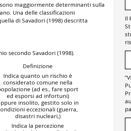
e sono maggiormente determinanti sulla
o. Una delle classificazioni
Il
quella di Savadori (1998) descritta
St
st
ri
chio secondo Savadori (1998).
Definizione
Indica quanto un rischio è
“V
considerato comune nella
Pu
opolazione (ad es., fare sport
Pr
ed esporsi ad infortuni)
au
ppure insolito, gestito solo in
pa
condizioni eccezionali (guerra,
disastri nucleari,)
Indica la percezione