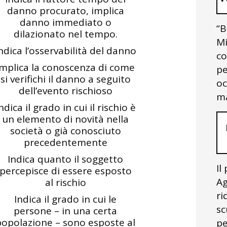
danno procurato, implica
danno immediato o
“B
dilazionato nel tempo.
Mi
ndica l’osservabilità del danno
co
Implica la conoscenza di come
pe
si verifichi il danno a seguito
oc
dell’evento rischioso
ma
ndica il grado in cui il rischio è
un elemento di novità nella
società o già conosciuto
precedentemente
Indica quanto il soggetto
Il
percepisce di essere esposto
Ag
al rischio
ri
Indica il grado in cui le
sc
persone – in una certa
popolazione – sono esposte al
pe