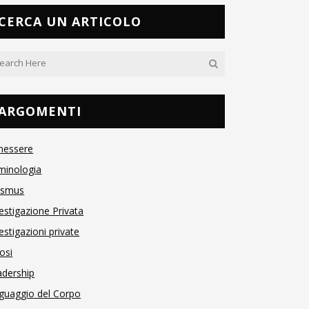
CERCA UN ARTICOLO
ARGOMENTI
nessere
minologia
asmus
estigazione Privata
estigazioni private
osi
adership
guaggio del Corpo