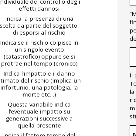
individuale del controllo degli
effetti dannosi
“M
Indica la presenza di una
fi
scelta da parte del soggetto,
pe
di esporsi al rischio
de
Indica se il rischio colpisce in
un singolo evento
(catastrofico) oppure se si
protrae nel tempo (cronico)
Indica l’impatto e il danno
Il
stimato del rischio (implica un
To
infortunio, una patologia, la
la
morte etc…)
ri
Questa variabile indica
mi
l’eventuale impatto su
st
generazioni successive a
quella presente
F
Indica il fattore tempo del