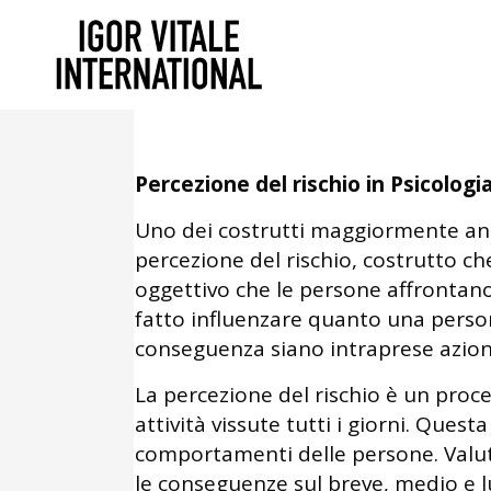
Agosto 21, 2016
In
Uncategorized
Psicologia del Rischio
Percezione del rischio in Psicologi
Uno dei costrutti maggiormente anal
percezione del rischio, costrutto c
oggettivo che le persone affrontano.
fatto influenzare quanto una person
conseguenza siano intraprese azion
La percezione del rischio è un proc
attività vissute tutti i giorni. Quest
comportamenti delle persone. Valuta
le conseguenze sul breve, medio e 