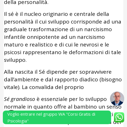
della personalità.
Il sé è il nucleo originario e centrale della
personalità il cui sviluppo corrisponde ad una
graduale trasformazione di un narcisismo
infantile onnipotente ad un narcisismo
maturo e realistico e di cui le nevrosi e le
psicosi rappresentano le deformazioni di tale
sviluppo.
Alla nascita il Sé dipende per sopravvivere
dall’ambiente e dal rapporto diadico (bisogno
vitale). La convalida del proprio
Sé grandioso
è essenziale per lo sviluppo
normale in quanto offre al bambino un senso
di valore di sé
,
il rapporto empatico infatti
Voglio entrare nel gruppo WA "Corsi Gratis di
Psicologia"
assicura da un lato la sopravvivenza fisica del