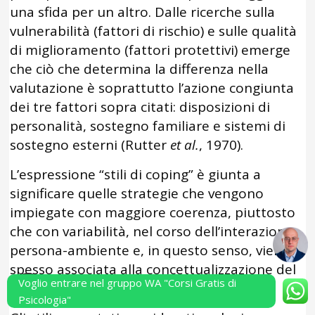
una sfida per un altro. Dalle ricerche sulla
vulnerabilità (fattori di rischio) e sulle qualità
di miglioramento (fattori protettivi) emerge
che ciò che determina la differenza nella
valutazione è soprattutto l’azione congiunta
dei tre fattori sopra citati: disposizioni di
personalità, sostegno familiare e sistemi di
sostegno esterni (Rutter
et al.
, 1970).
L’espressione “stili di coping” è giunta a
significare quelle strategie che vengono
impiegate con maggiore coerenza, piuttosto
che con variabilità, nel corso dell’interazione
persona-ambiente e, in questo senso, viene
spesso associata alla concettualizzazione del
Voglio entrare nel gruppo WA "Corsi Gratis di
coping in termini di tratto.
Psicologia"