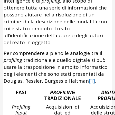
intelligence e di
profiling
, allo scopo di
ottenere tutta una serie di informazioni che
possono aiutare nella risoluzione di un
crimine: dalla descrizione delle modalità con
cui è stato compiuto il reato
all’identificazione dell’autore o degli autori
del reato in oggetto.
Per comprendere a pieno le analogie tra il
profiling
tradizionale e quello digitale si può
usare la trasposizione in ambito informatico
degli elementi che sono stati presentati da
Douglas, Ressler, Burgess e Haltman
[1]
.
FASI
PROFILING
DIGIT
TRADIZIONALE
PROFIL
Profiling
Acquisizioni di
Acquisizio
input
dati ed
delle stru