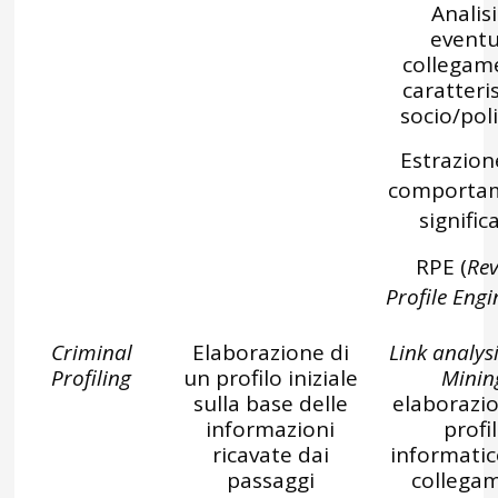
Analisi
eventu
collegam
caratteri
socio/poli
Estrazion
comportam
significa
RPE (
Rev
Profile Engi
Criminal
Elaborazione di
Link analys
Profiling
un profilo iniziale
Minin
sulla base delle
elaborazio
informazioni
profi
ricavate dai
informatic
passaggi
collega