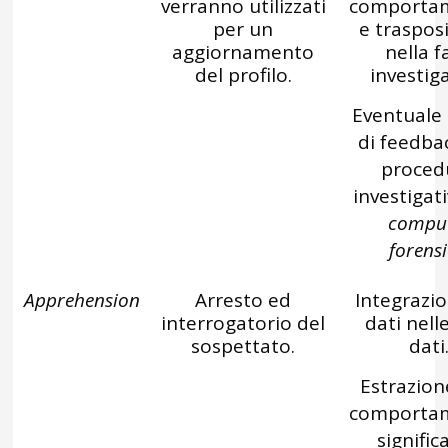
verranno utilizzati
comportam
per un
e traspos
aggiornamento
nella f
del profilo.
investiga
Eventuale
di feedba
proced
investigati
compu
forensi
Apprehension
Arresto ed
Integrazio
interrogatorio del
dati nell
sospettato.
dati
Estrazion
comportam
significa