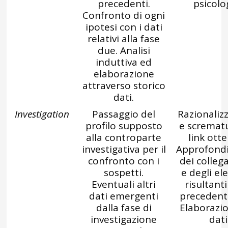
precedenti.
psicolog
Confronto di ogni
ipotesi con i dati
relativi alla fase
due. Analisi
induttiva ed
elaborazione
attraverso storico
dati.
Investigation
Passaggio del
Razionaliz
profilo supposto
e scremat
alla controparte
link otte
investigativa per il
Approfond
confronto con i
dei colleg
sospetti.
e degli el
Eventuali altri
risultanti
dati emergenti
precedente
dalla fase di
Elaborazio
investigazione
dati