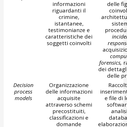
informazioni
delle fi
riguardanti il
coinvol
crimine,
architettu
istantanee,
sistem
testimonianze e
procedu
caratteristiche dei
incide
soggetti coinvolti
respons
acquisizi
compu
forensics,
r
dei dettagli
delle p
Decision
Organizzazione
Raccolt
process
delle informazioni
inseriment
models
acquisite
e file di 
attraverso schemi
softwar
precostituiti,
analis
classificazioni e
databa
domande
elaborazion