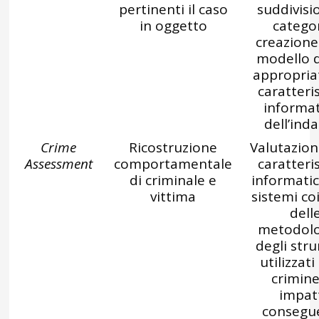
pertinenti il caso
suddivisi
in oggetto
categor
creazione
modello d
appropriat
caratteri
informa
dell’ind
Crime
Ricostruzione
Valutazion
Assessment
comportamentale
caratteri
di criminale e
informatic
vittima
sistemi coi
dell
metodolo
degli str
utilizzati 
crimin
impat
consegu