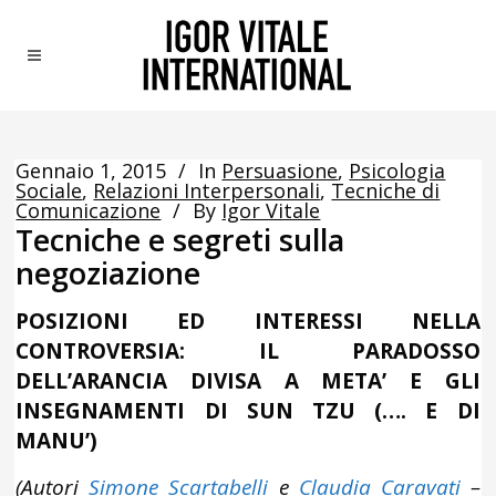
Gennaio 1, 2015
In
Persuasione
,
Psicologia
Sociale
,
Relazioni Interpersonali
,
Tecniche di
Comunicazione
By
Igor Vitale
Tecniche e segreti sulla
negoziazione
POSIZIONI ED INTERESSI NELLA
CONTROVERSIA:
IL PARADOSSO
DELL’ARANCIA DIVISA A META’
E GLI
INSEGNAMENTI DI SUN TZU (…. E DI
MANU’)
(Autori
Simone Scartabelli
e
Claudia Caravati
–