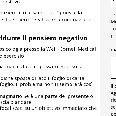
 positivo.
mazioni, il rilassamento, l’ipnosi e la
“B
re il pensiero negativo e la ruminazione
Mi
co
pe
ridurre il pensiero negativo
oc
 psicologia presso la Weill-Cornell Medical
ma
o esercizio
 ha mai aiutato in passato. Spesso la
diché sposta di lato il foglio di carta.
foglio, il problema non ti sembrerà così
Il
Ag
mmaginario.Se è una parte del presente o
ri
ascialo andare
sc
, focalizzati su un obiettivo immediato che
pe