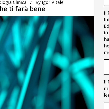
ologia Clinica
By
Igor Vitale
he ti farà bene
Il
In
Ed
in
ha
he
me
Il
mi
le