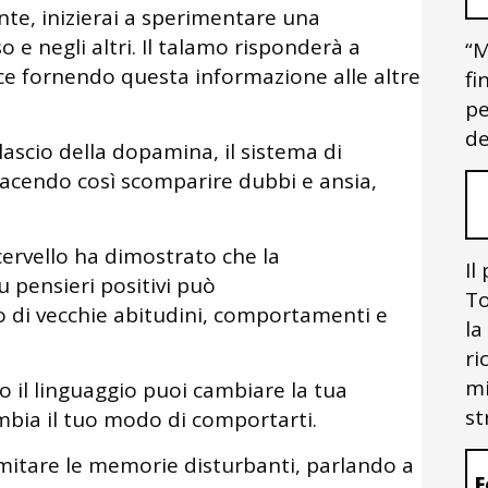
nte, inizierai a sperimentare una
o e negli altri. Il talamo risponderà a
“M
ce fornendo questa informazione alle altre
fi
pe
de
lascio della dopamina, il sistema di
 facendo così scomparire dubbi e ansia,
l cervello ha dimostrato che la
Il
u pensieri positivi può
To
o di vecchie abitudini, comportamenti e
la
ri
mi
o il linguaggio puoi cambiare la tua
st
mbia il tuo modo di comportarti.
imitare le memorie disturbanti, parlando a
F