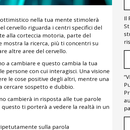
Il
ottimistico nella tua mente stimolerà
St
el cervello riguarda i centri specifici del
st
e alla corteccia motoria, parte del
ri
e mostra la ricerca, più ti concentri su
are altre aree del cervello.
iano a cambiare e questo cambia la tua
e persone con cui interagisci. Una visione
“V
ere le cose positive degli altri, mentre una
Pu
a cercare sospetto e dubbio.
Pr
mo cambierà in risposta alle tue parole
au
 e questo ti porterà a vedere la realtà in un
pa
i ripetutamente sulla parola