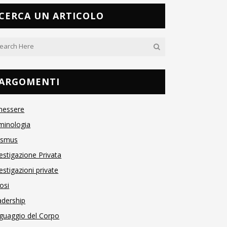
CERCA UN ARTICOLO
ARGOMENTI
nessere
minologia
asmus
estigazione Privata
estigazioni private
osi
adership
guaggio del Corpo