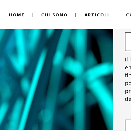
HOME
CHI SONO
ARTICOLI
C
Il
em
fi
po
pr
de