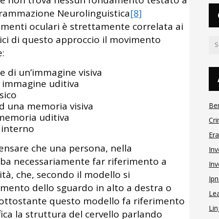
e non trova nessun fondamento testato a
Programmazione Neurolinguistica
[8]
menti oculari è strettamente correlata ai
rici di questo approccio il movimento
:
ne di un’immagine visiva
n immagine uditiva
sico
 ad una memoria visiva
Be
 memoria uditiva
Cri
 interno
Er
pensare che una persona, nella
Inv
ba necessariamente far riferimento a
Inv
tà, che, secondo il modello si
Ipn
nto dello sguardo in alto a destra o
Le
sottostante questo modello fa riferimento
Lin
ca la struttura del cervello parlando