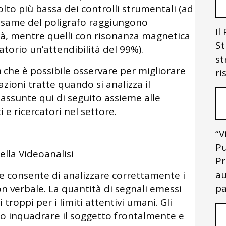
lto più bassa dei controlli strumentali (ad
ll’esame del poligrafo raggiungono
Il
tà, mentre quelli con risonanza magnetica
St
torio un’attendibilità del 99%).
st
a
che è possibile osservare per migliorare
ri
azioni tratte quando si analizza il
assunte qui di seguito assieme alle
e ricercatori nel settore.
“V
Pu
ella Videoanalisi
Pr
au
he consente di analizzare correttamente i
pa
n verbale. La quantità di segnali emessi
troppi per i limiti attentivi umani. Gli
ro inquadrare il soggetto frontalmente e