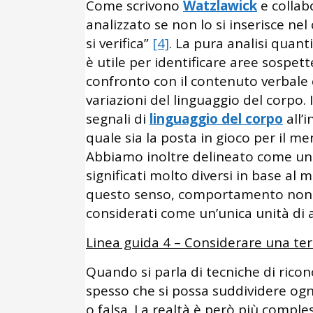
Come scrivono
Watzlawick
e collab
analizzato se non lo si inserisce n
si verifica”
[4]
. La pura analisi quanti
è utile per identificare aree sospett
confronto con il contenuto verbale 
variazioni del linguaggio del corpo. 
segnali di
linguaggio del corpo
all’
quale sia la posta in gioco per il me
Abbiamo inoltre delineato come un
significati molto diversi in base al 
questo senso, comportamento non v
considerati come un’unica unità di a
Linea guida 4 – Considerare una ter
Quando si parla di tecniche di ric
spesso che si possa suddividere ogn
o falsa. La realtà è però più compl