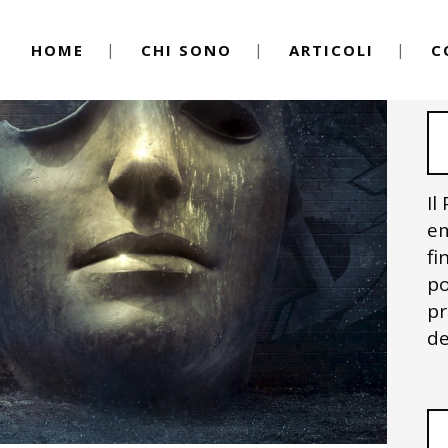
HOME
CHI SONO
ARTICOLI
C
Il
em
fi
po
pr
de