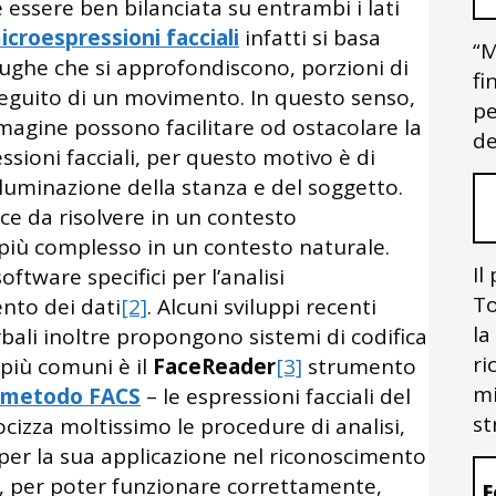
 essere ben bilanciata su entrambi i lati
icroespressioni facciali
infatti si basa
“M
 rughe che si approfondiscono, porzioni di
fi
 seguito di un movimento. In questo senso,
pe
mmagine possono facilitare od ostacolare la
de
ssioni facciali, per questo motivo è di
luminazione della stanza e del soggetto.
ce da risolvere in un contesto
più complesso in un contesto naturale.
Il
oftware specifici per l’analisi
To
nto dei dati
[2]
. Alcuni sviluppi recenti
la
rbali inoltre propongono sistemi di codifica
ri
 più comuni è il
FaceReader
[3]
strumento
mi
metodo FACS
– le espressioni facciali del
st
cizza moltissimo le procedure di analisi,
 per la sua applicazione nel riconoscimento
 per poter funzionare correttamente,
F