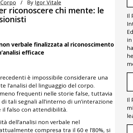
 Corpo
By
Igor Vitale
per riconoscere chi mente: le
Il
sionisti
In
Ed
in
on verbale finalizzata al riconoscimento
ha
’analisi efficace
he
me
recedenti è impossibile considerare una
nte l’analisi del linguaggio del corpo.
meno frequenti nelle storie false, tuttavia
Il
i tali segnali all’interno di un’interazione
mi
 il falso con attendibilità.
le
ità dell’analisi non verbale nel
attualmente compresa tra il 60 e l’80%, si