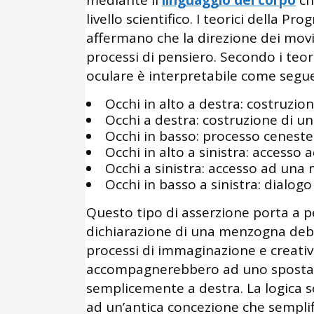
mediante il
linguaggio del corpo
ch
livello scientifico. I teorici della 
affermano che la direzione dei movi
processi di pensiero. Secondo i teo
oculare è interpretabile come segue
Occhi in alto a destra: costruzio
Occhi a destra: costruzione di u
Occhi in basso: processo ceneste
Occhi in alto a sinistra: accesso
Occhi a sinistra: accesso ad una
Occhi in basso a sinistra: dialogo
Questo tipo di asserzione porta a 
dichiarazione di una menzogna deb
processi di immaginazione e creativi
accompagnerebbero ad uno spostame
semplicemente a destra. La logica 
ad un’antica concezione che semplifi