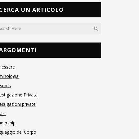
CERCA UN ARTICOLO
ARGOMENTI
nessere
minologia
asmus
estigazione Privata
estigazioni private
osi
adership
guaggio del Corpo