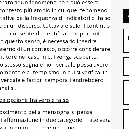
oratori “Un fenomeno non può essere
el contesto più ampio in cui quel fenomeno
tativa della frequenza di indicatori di falso
e di un discorso, tuttavia è solo il continuo
che consente di identificare importanti
In questo senso, è necessario inserire i
interno di un contesto, occorre considerare
ntitore nel caso in cui venga scoperto.
o stesso segnale non verbale possa avere
momento e al tempismo in cui si verifica. In
erbale e fattori temporali andrebbero
nalisi.
za opzione tra vero e falso
onoscimento della menzogna si pensa
i affermazione in due categorie: frase vera
essa in quanto la persona può: