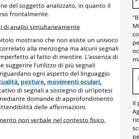
ne del soggetto analizzato, in quanto il
eso frontalmente.
“B
Mi
di di analisi simultaneamente
co
pitolo mostrano che non esiste un univoco
pe
orrelato alla menzogna ma alcuni segnali
oc
mperfetto al fatto di mentire. L’assenza di
ma
suggerire l’utilizzo di più segnali
iguardano ogni aspetto del linguaggio
ualità
,
posture
,
movimenti oculari
,
cativo di segnali a sostegno di un’ipotesi
a mediante domande di approfondimento
Il
attendibilità delle affermazioni.
Ag
ri
mento non verbale nel contesto fisico,
sc
pe