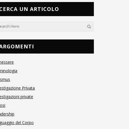
CERCA UN ARTICOLO
ARGOMENTI
nessere
minologia
asmus
estigazione Privata
estigazioni private
osi
adership
guaggio del Corpo