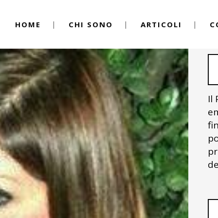
HOME
CHI SONO
ARTICOLI
C
Il
em
fi
po
pr
de