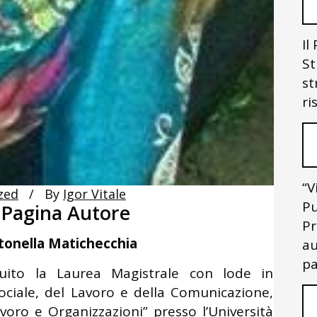
Il
St
st
ri
“V
zed
By
Igor Vitale
Pu
 Pagina Autore
Pr
tonella Matichecchia
au
pa
uito la Laurea Magistrale con lode in
Sociale, del Lavoro e della Comunicazione,
avoro e Organizzazioni” presso l’Università