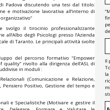
 di Padova discutendo una tesi dal titolo:
“M
ne e motivazione lavorativa all’interno di
fi
organizzativo”
pe
e svolgo il tirocinio professionalizzante
de
one all’Albo degli Psicologi presso l’Azienda
ale di Taranto. Le principali attività svolte
viluppo del percorso formativo “Empower
Il
uality” rivolto alla dirigenza dell’ASL di
To
uddivise in moduli :
la
 Relazionali (Comunicazione e Relazione,
ri
, Pensiero Positivo, Gestione del tempo e
mi
st
li e Specialistiche (Motivare e gestire il
F
are, Delegare, Formare e Valutare le