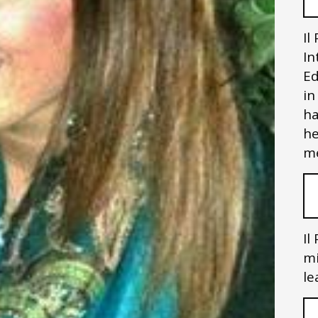
Il
In
Ed
in
ha
he
me
Il
mi
le