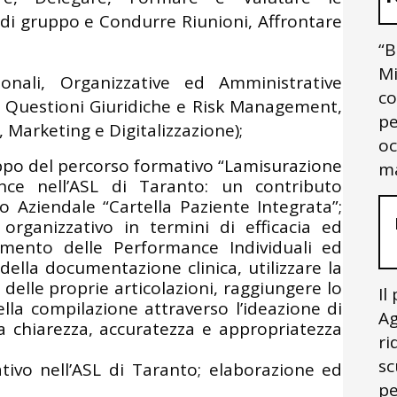
 di gruppo e Condurre Riunioni, Affrontare
“B
Mi
nali, Organizzative ed Amministrative
co
 Questioni Giuridiche e Risk Management,
pe
 Marketing e Digitalizzazione);
oc
uppo del percorso formativo “Lamisurazione
ma
nce nell’ASL di Taranto: un contributo
o Aziendale “Cartella Paziente Integrata”;
o organizzativo in termini di efficacia ed
ramento delle Performance Individuali ed
della documentazione clinica, utilizzare la
delle proprie articolazioni, raggiungere lo
Il
lla compilazione attraverso l’ideazione di
Ag
a chiarezza, accuratezza e appropriatezza
ri
sc
tivo nell’ASL di Taranto; elaborazione ed
pe