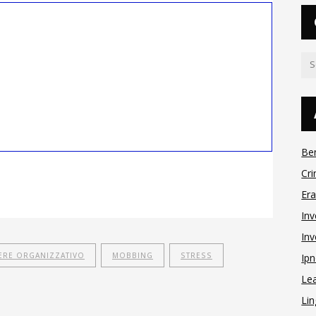
Be
Cri
Er
Inv
Inv
ERE ORGANIZZATIVO
MOBBING
STRESS
Ipn
Le
Lin