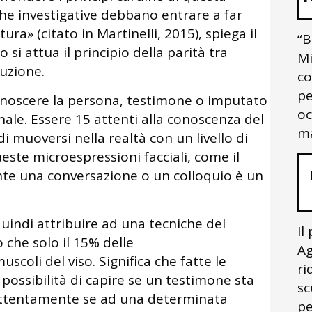
che investigative debbano entrare a far
ura» (citato in Martinelli, 2015), spiega il
“B
si attua il principio della parità tra
Mi
tuzione.
co
pe
onoscere la persona, testimone o imputato
oc
ale. Essere 15 attenti alla conoscenza del
ma
i muoversi nella realtà con un livello di
ste microespressioni facciali, come il
e una conversazione o un colloquio è un
quindi attribuire ad una tecniche del
Il
 che solo il 15% delle
Ag
scoli del viso. Significa che fatte le
ri
 possibilità di capire se un testimone sta
sc
 attentamente se ad una determinata
pe