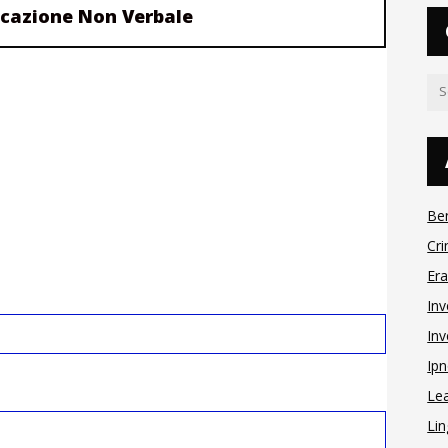
cazione Non Verbale
Be
Cri
Er
Inv
Inv
Ipn
Le
Lin