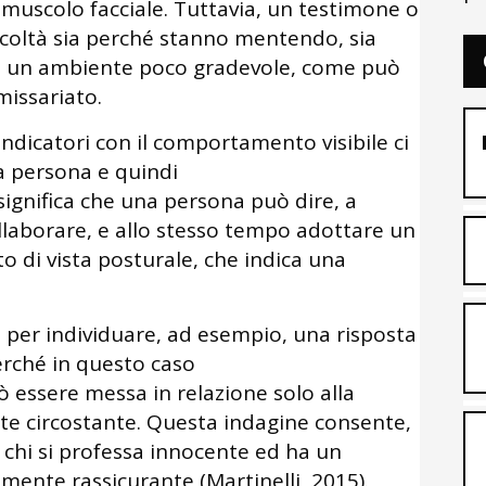
uscolo facciale. Tuttavia, un testimone o
icoltà sia perché stanno mentendo, sia
n un ambiente poco gradevole, come può
missariato.
indicatori con il comportamento visibile ci
la persona e quindi
à (significa che una persona può dire, a
ollaborare, e allo stesso tempo adottare un
o di vista posturale, che indica una
a per individuare, ad esempio, una risposta
erché in questo caso
ò essere messa in relazione solo alla
te circostante. Questa indagine consente,
i chi si professa innocente ed ha un
nte rassicurante (Martinelli, 2015).