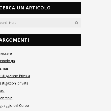
CERCA UN ARTICOLO
ARGOMENTI
nessere
minologia
asmus
estigazione Privata
estigazioni private
osi
adership
guaggio del Corpo