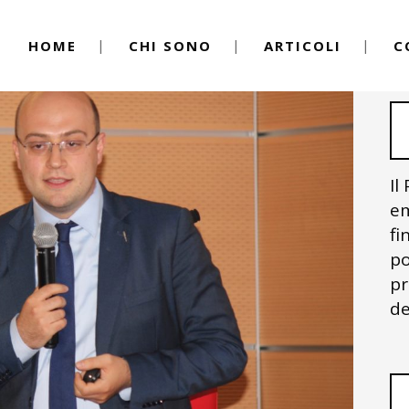
HOME
CHI SONO
ARTICOLI
C
Il
em
fi
po
pr
de