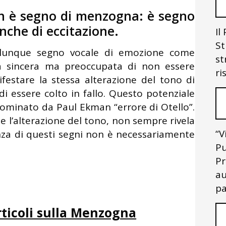
on è segno di menzogna: è segno
anche di eccitazione.
Il
St
alunque segno vocale di emozione come
st
a sincera ma preoccupata di non essere
ri
estare la stessa alterazione del tono di
i essere colto in fallo. Questo potenziale
nominato da Paul Ekman “errore di Otello”.
e l’alterazione del tono, non sempre rivela
“V
nza di questi segni non è necessariamente
Pu
Pr
au
pa
rticoli sulla Menzogna