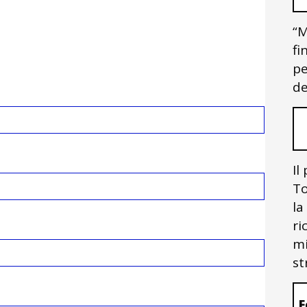
“M
fi
pe
de
Il
To
la
ri
mi
st
F