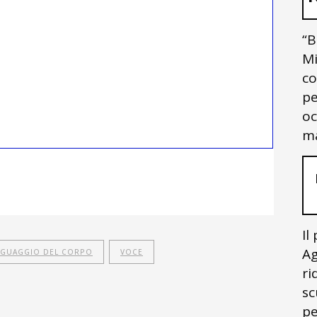
“B
Mi
co
pe
oc
ma
Il
Ag
NGUAGGIO DEL CORPO
VOCE
ri
sc
pe