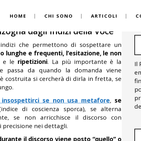
HOME
CHI SONO
ARTICOLI
C
inguaggio del Corpo
,
Psicologia Clinica
,
le
ogna dagli Indizi della Voce
i indizi che permettono di sospettare un
 lunghe e frequenti, l’esitazione, le non
) e le
ripetizioni
. La più importante è la
Il
he passa da quando la domanda viene
em
è costruita si cercherà di dirla in fretta, se
fi
ungo.
po
pr
e insospettirci se non usa metafore
,
se
de
indice di coscienza sporca), se alterna
e, se non arricchisce il discorso con
 precisione nei dettagli.
durante il discorso viene posto “quello” o