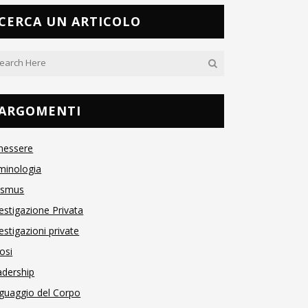
CERCA UN ARTICOLO
ARGOMENTI
nessere
minologia
asmus
estigazione Privata
estigazioni private
osi
adership
guaggio del Corpo