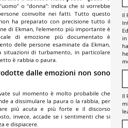
 “uomo” o “donna”: indica che si vorrebbe
persone coinvolte nei fatti. Tutto questo
Il
non ha preparato con precisione tutto il
In
ne di Ekman, l’elemento più importante è
Ed
ocale di emozione più documentato è
in
r cento delle persone esaminate da Ekman,
ha
 situazioni di turbamento, in particolare
he
etto è rabbia o paura.
me
prodotte dalle emozioni non sono
ovate sul momento è molto probabile che
Il
nde a dissimulare la paura o la rabbia, per
mi
re più acuta e più forte e il discorso
le
sto, invece, accade se i sentimenti che si
za e dispiacere.