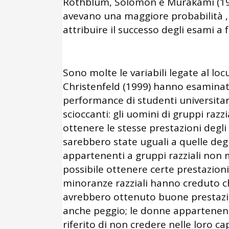
Rothblum, Solomon e Murakami (198
avevano una maggiore probabilità , 
attribuire il successo degli esami a f
Sono molte le variabili legate al lo
Christenfeld (1999) hanno esaminato 
performance di studenti universitari
scioccanti: gli uomini di gruppi raz
ottenere le stesse prestazioni degl
sarebbero state uguali a quelle degli
appartenenti a gruppi razziali non 
possibile ottenere certe prestazioni
minoranze razziali hanno creduto ch
avrebbero ottenuto buone prestazi
anche peggio; le donne appartenenti
riferito di non credere nelle loro cap