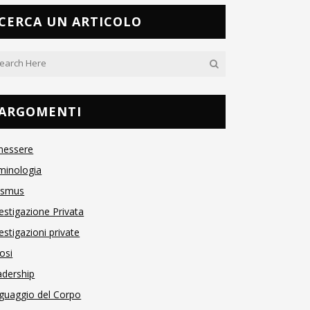
CERCA UN ARTICOLO
ARGOMENTI
nessere
minologia
asmus
estigazione Privata
estigazioni private
osi
adership
guaggio del Corpo