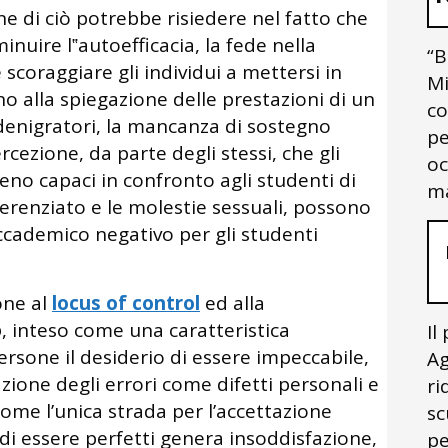
e di ciò potrebbe risiedere nel fatto che
nuire l‟autoefficacia, la fede nella
“B
scoraggiare gli individui a mettersi in
Mi
no alla spiegazione delle prestazioni di un
co
denigratori, la mancanza di sostegno
pe
rcezione, da parte degli stessi, che gli
oc
no capaci in confronto agli studenti di
ma
erenziato e le molestie sessuali, possono
ccademico negativo per gli studenti
one al
locus of control
ed alla
o
, inteso come una caratteristica
Il
ersone il desiderio di essere impeccabile,
Ag
azione degli errori come difetti personali e
ri
ome l’unica strada per l’accettazione
sc
di essere perfetti genera insoddisfazione,
pe