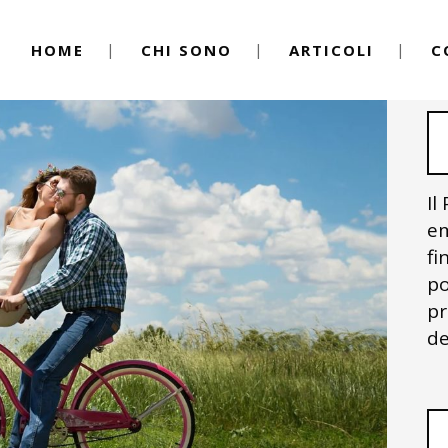
HOME
CHI SONO
ARTICOLI
C
Il
em
fi
po
pr
de