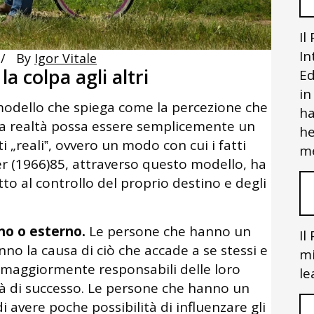
Il
In
By
Igor Vitale
a colpa agli altri
Ed
in
modello che spiega come la percezione che
ha
lla realtà possa essere semplicemente un
he
i „reali‟, ovvero un modo con cui i fatti
me
ter (1966)85, attraverso questo modello, ha
tto al controllo del proprio destino e degli
no o esterno.
Le persone che hanno un
Il
nno la causa di ciò che accade a se stessi e
mi
o maggiormente responsabili delle loro
le
tà di successo. Le persone che hanno un
i avere poche possibilità di influenzare gli