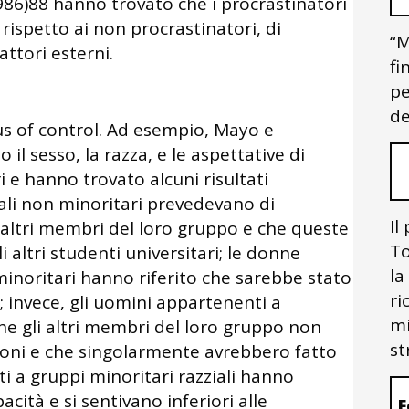
6)88 hanno trovato che i procrastinatori
rispetto ai non procrastinatori, di
“M
attori esterni.
fi
pe
de
cus of control. Ad esempio, Mayo e
il sesso, la razza, e le aspettative di
 e hanno trovato alcuni risultati
ziali non minoritari prevedevano di
Il
i altri membri del loro gruppo e che queste
To
 altri studenti universitari; le donne
la
minoritari hanno riferito che sarebbe stato
ri
; invece, gli uomini appartenenti a
mi
e gli altri membri del loro gruppo non
st
oni e che singolarmente avrebbero fatto
 a gruppi minoritari razziali hanno
acità e si sentivano inferiori alle
F