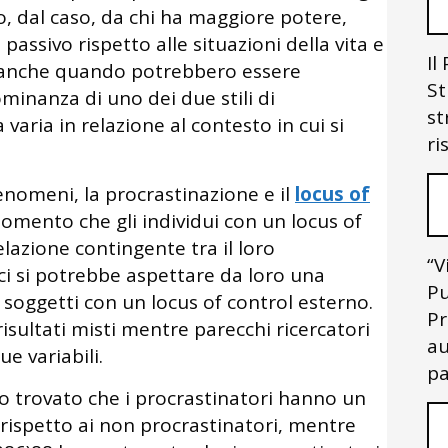
, dal caso, da chi ha maggiore potere,
passivo rispetto alle situazioni della vita e
Il
i anche quando potrebbero essere
St
minanza di uno dei due stili di
st
varia in relazione al contesto in cui si
ri
fenomeni, la procrastinazione e il
locus of
omento che gli individui con un locus of
lazione contingente tra il loro
“V
 si potrebbe aspettare da loro una
Pu
 soggetti con un locus of control esterno.
Pr
sultati misti mentre parecchi ricercatori
au
e variabili.
pa
no trovato che i procrastinatori hanno un
rispetto ai non procrastinatori, mentre