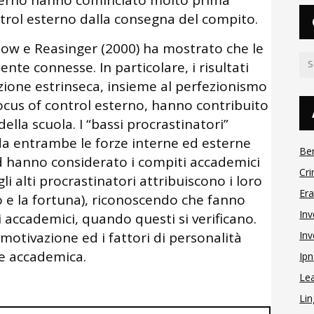
nterno hanno cominciato molto prima
ntrol esterno dalla consegna del compito.
ow e Reasinger (2000) ha mostrato che le
nte connesse. In particolare, i risultati
zione estrinseca, insieme al perfezionismo
 locus of control esterno, hanno contribuito
della scuola. I “bassi procrastinatori”
da entrambe le forze interne ed esterne
Be
 ed hanno considerato i compiti accademici
Cri
li alti procrastinatori attribuiscono i loro
Er
to e la fortuna), riconoscendo che fanno
Inv
i accademici, quando questi si verificano.
Inv
 motivazione ed i fattori di personalità
ne accademica.
Ipn
Le
Lin