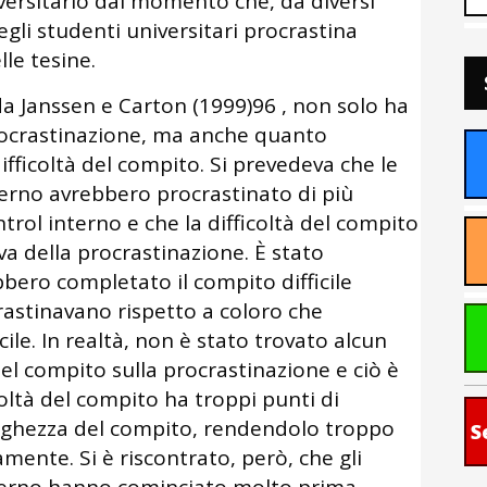
versitario dal momento che, da diversi
egli studenti universitari procrastina
le tesine.
a Janssen e Carton (1999)96 , non solo ha
procrastinazione, ma anche quanto
ifficoltà del compito. Si prevedeva che le
erno avrebbero procrastinato di più
trol interno e che la difficoltà del compito
va della procrastinazione. È stato
bbero completato il compito difficile
rastinavano rispetto a coloro che
le. In realtà, non è stato trovato alcun
 del compito sulla procrastinazione e ciò è
icoltà del compito ha troppi punti di
nghezza del compito, rendendolo troppo
S
mente. Si è riscontrato, però, che gli