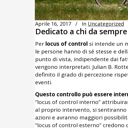
Aprile 16, 2017
In
Uncategorized
Dedicato a chi da sempre l
Per
locus of control
si intende un 
le persone hanno di sé stesse e de
punto di vista, indipendente dai fatt
vengono interpretati. Julian B. Rot
definito il grado di percezione rispe
eventi.
Questo controllo può essere inter
“locus of control interno” attribuira
al proprio intervento, si sentirann
azioni e avranno maggiori possibili
“locus of control esterno” credono d