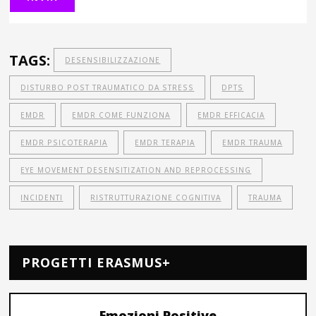
TAGS:
DESENSIBILIZZAZIONE
DISTURBO POST TRAUMATICO DA STRESS
DPTS
EMDR
EMDR COME FUNZIONA
EMDR EFFICACIA
EMDR PSICOTERAPIA
EMDR TERAPIA
EMDR TRAUMA
EYE MOVEMENT DESENSITIZATION AND REPROCESSING
INCIDENTI
RISTRUTTURAZIONE COGNITIVA
TRAUMA
PROGETTI ERASMUS+
Emozioni Positive