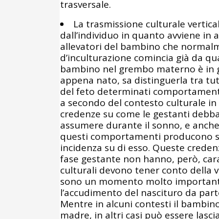
trasversale.
La trasmissione culturale vertic
dall’individuo in quanto avviene in 
allevatori del bambino che normalme
d’inculturazione comincia già da qu
bambino nel grembo materno è in gr
appena nato, sa distinguerla tra tu
del feto determinati comportamenti
a secondo del contesto culturale in 
credenze su come le gestanti debba
assumere durante il sonno, e anche 
questi comportamenti producono sul
incidenza su di esso. Queste crede
fase gestante non hanno, però, cara
culturali devono tener conto della va
sono un momento molto importante 
l’accudimento del nascituro da par
Mentre in alcuni contesti il bambino
madre, in altri casi può essere lasci