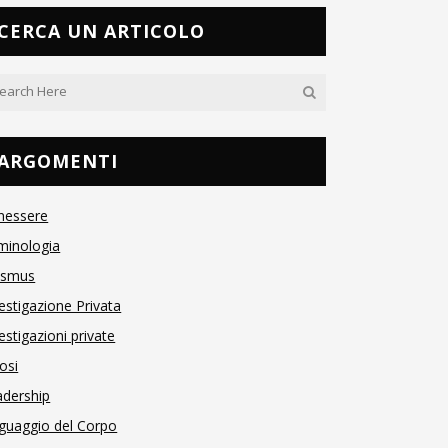
CERCA UN ARTICOLO
ARGOMENTI
nessere
minologia
asmus
estigazione Privata
estigazioni private
osi
adership
guaggio del Corpo