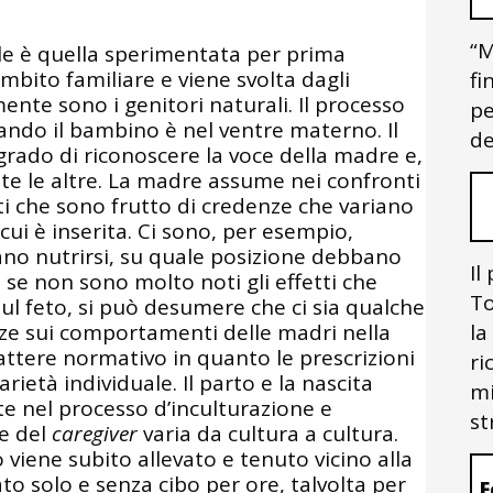
“M
ale è quella sperimentata per prima
ambito familiare e viene svolta dagli
fi
nte sono i genitori naturali. Il processo
pe
ando il bambino è nel ventre materno. Il
de
ado di riconoscere la voce della madre e,
tte le altre. La madre assume nei confronti
 che sono frutto di credenze che variano
cui è inserita. Ci sono, per esempio,
no nutrirsi, su quale posizione debbano
Il
se non sono molto noti gli effetti che
To
 feto, si può desumere che ci sia qualche
la
nze sui comportamenti delle madri nella
ttere normativo in quanto le prescrizioni
ri
rietà individuale. Il parto e la nascita
mi
nel processo d’inculturazione e
st
te del
caregiver
varia da cultura a cultura.
 viene subito allevato e tenuto vicino alla
ato solo e senza cibo per ore, talvolta per
F