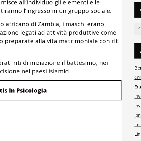
isce all’individuo gli elementi e le
iranno l’ingresso in un gruppo sociale.
ato africano di Zambia, i maschi erano
iziazione legati ad attività produttive come
o preparate alla vita matrimoniale con riti
ti riti di iniziazione il battesimo, nei
Be
cisione nei paesi islamici.
Cri
Er
tis In Psicologia
Inv
Inv
Ipn
Le
Lin