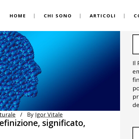
HOME
CHI SONO
ARTICOLI
C
Il
em
fi
po
pr
de
turale
By
Igor Vitale
finizione, significato,