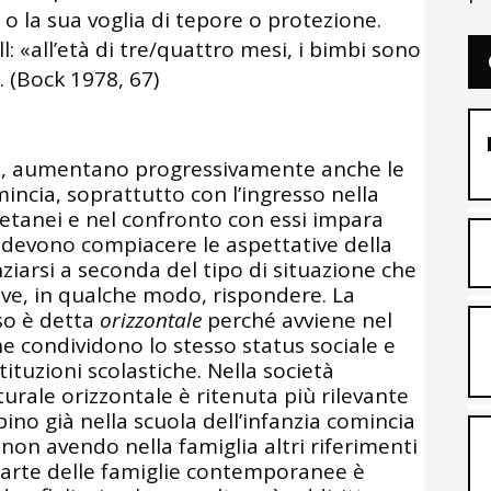
 o la sua voglia di tepore o protezione.
: «all’età di tre/quattro mesi, i bimbi sono
. (Bock 1978, 67)
e, aumentano progressivamente anche le
mincia, soprattutto con l’ingresso nella
oetanei e nel confronto con essi impara
devono compiacere le aspettative della
iarsi a seconda del tipo di situazione che
eve, in qualche modo, rispondere. La
so è detta
orizzontale
perché avviene nel
che condividono lo stesso status sociale e
tituzioni scolastiche. Nella società
rale orizzontale è ritenuta più rilevante
bino già nella scuola dell’infanzia comincia
 non avendo nella famiglia altri riferimenti
 parte delle famiglie contemporanee è