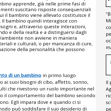
ambino apprende, già nelle prime fasi di
amenti suscitano risposte consequenziali
“B
i il bambino viene allevato costituisce il
Mi
. Il bambino quindi interagisce con
isogni e, attraverso queste interazioni,
co
o e della realtà e a distinguersi dagli
pe
o/ambiente non avviene in maniera
oc
riali e culturali, o per mancanza di cure,
ma
rmazione della personalità che possono
to di un bambino
in primo luogo
o ai suoi bisogni di cibo, affetto, sonno,
Il
dulti che rivestono un ruolo importante nel
Ag
ano il comportamento del bambino secondo
ri
ivono. Egli impara dove e quando ci si
sc
odo può soddisfare il suo desiderio di
pe