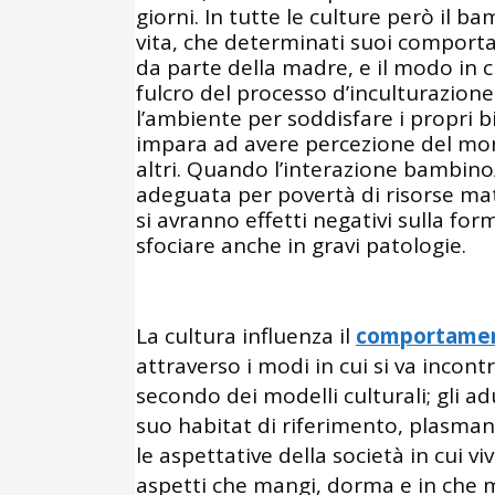
giorni. In tutte le culture però il b
vita, che determinati suoi comport
da parte della madre, e il modo in cu
fulcro del processo d’inculturazione
l’ambiente per soddisfare i propri b
impara ad avere percezione del mond
altri. Quando l’interazione bambin
adeguata per povertà di risorse mate
si avranno effetti negativi sulla fo
sfociare anche in gravi patologie.
La cultura influenza il
comportamen
attraverso i modi in cui si va incontr
secondo dei modelli culturali; gli a
suo habitat di riferimento, plasm
le aspettative della società in cui v
aspetti che mangi, dorma e in che m