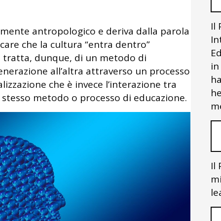
Il
camente antropologico e deriva dalla parola
In
icare che la cultura “entra dentro”
Ed
i tratta, dunque, di un metodo di
in
enerazione all’altra attraverso un processo
ha
alizzazione che è invece l’interazione tra
he
o stesso metodo o processo di educazione.
me
Il
mi
le