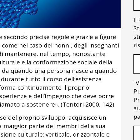
Il
St
st
 secondo precise regole e grazie a figure
ri
, come nel caso dei nonni, degli insegnanti
lo di mantenere, nel tempo, nonostante
ulturale e la conformazione sociale della
ia da quando una persona nasce a quando
 durante tutto il corso dell’esistenza
“V
asforma continuamente il proprio
Pu
 esperienze e dell’impegno che deve porre
Pr
chiamato a sostenere». (Tentori 2000, 142)
au
pa
o del proprio sviluppo, acquisisce un
la maggior parte dei membri della sua
ssione culturale: verticale, orizzontale e