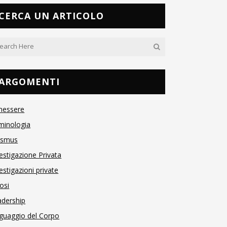
CERCA UN ARTICOLO
ARGOMENTI
nessere
minologia
asmus
estigazione Privata
estigazioni private
osi
adership
guaggio del Corpo