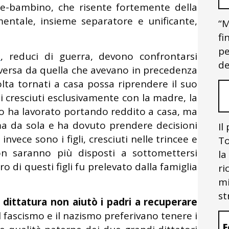
e-bambino, che risente fortemente della
ntale, insieme separatore e unificante,
“M
fi
pe
i
, reduci di guerra, devono confrontarsi
de
versa da quella che avevano in precedenza
olta tornati a casa possa riprendere il suo
gli cresciuti esclusivamente con la madre, la
o ha lavorato portando reddito a casa, ma
a da sola e ha dovuto prendere decisioni
Il
vece sono i figli, cresciuti nelle trincee e
To
on saranno più disposti a sottomettersi
la
ero di questi figli fu prelevato dalla famiglia
ri
mi
st
a dittatura non aiutò i padri a recuperare
l fascismo e il nazismo preferivano tenere i
F