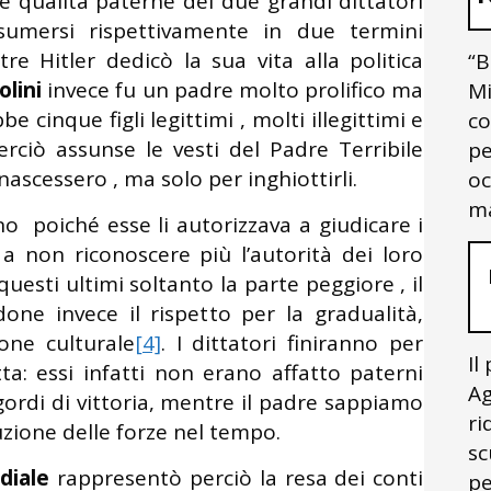
 Le qualità paterne dei due grandi dittatori
umersi rispettivamente in due termini
tre Hitler dedicò la sua vita alla politica
“B
lini
invece fu un padre molto prolifico ma
Mi
be cinque figli legittimi , molti illegittimi e
co
rciò assunse le vesti del Padre Terribile
pe
 nascessero , ma solo per inghiottirli.
oc
ma
 poiché esse li autorizzava a giudicare i
 a non riconoscere più l’autorità dei loro
esti ultimi soltanto la parte peggiore , il
done invece il rispetto per la gradualità,
ione culturale
[4]
. I dittatori finiranno per
Il
ta: essi infatti non erano affatto paterni
Ag
gordi di vittoria, mentre il padre sappiamo
ri
uzione delle forze nel tempo.
sc
diale
rappresentò perciò la resa dei conti
pe