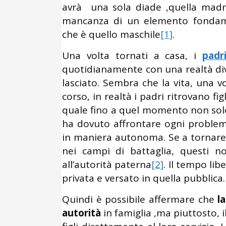
avrà una sola diade ,quella madr
mancanza di un elemento fondame
che è quello maschile
[1]
.
Una volta tornati a casa, i
padr
quotidianamente con una realtà di
lasciato. Sembra che la vita, una v
corso, in realtà i padri ritrovano fi
quale fino a quel momento non sol
ha dovuto affrontare ogni problem
in maniera autonoma. Se a tornare in
nei campi di battaglia, questi n
all’autorità paterna
[2]
. Il tempo lib
privata e versato in quella pubblica.
Quindi è possibile affermare che
l
autorità
in famiglia ,ma piuttosto, i