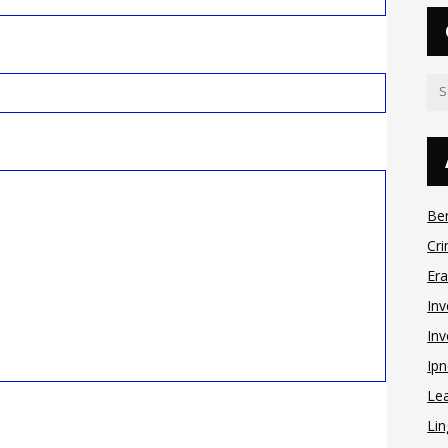
Be
Cri
Er
Inv
Inv
Ipn
Le
Lin