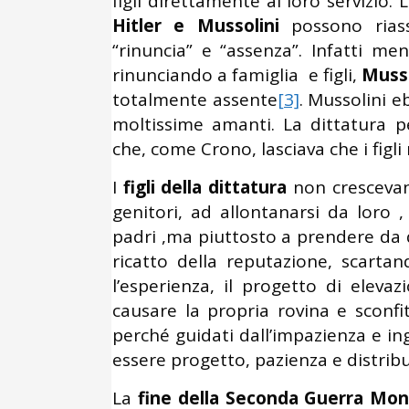
figli direttamente al loro servizio.
Hitler e Mussolini
possono riass
“rinuncia” e “assenza”. Infatti men
rinunciando a famiglia e figli,
Musso
totalmente assente
[3]
. Mussolini eb
moltissime amanti. La dittatura pe
che, come Crono, lasciava che i figli
I
figli della dittatura
non crescevano
genitori, ad allontanarsi da loro ,
padri ,ma piuttosto a prendere da qu
ricatto della reputazione, scartan
l’esperienza, il progetto di elevaz
causare la propria rovina e sconfit
perché guidati dall’impazienza e in
essere progetto, pazienza e distrib
La
fine della Seconda Guerra Mon