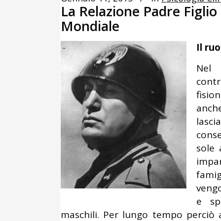
La Relazione Padre Figlio
Mondiale
Il ru
Nel
contr
fisio
anche
lasci
cons
sole 
impa
famig
vengo
e sp
maschili. Per lungo tempo perciò a