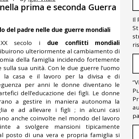
 nella prima e seconda Guerra
Il
St
olo del padre nelle due guerre mondiali
st
 XX secolo i
due conflitti mondiali
ri
ibuirono ulteriormente al cambiamento di
nomia della famiglia incidendo fortemente
 sulla sua unità. Con le due guerre l’uomo
a la casa e il lavoro per la divisa e di
“V
eguenza per anni le donne diventano le
Pu
artefici dell’educazione dei figli. Le donne
Pr
rano a gestire in maniera autonoma la
au
lia e ad allevare i figli ; in alcuni casi
pa
no anche coinvolte nel mondo del lavoro
inte a svolgere mansioni tipicamente
l posto di una vera e propria famiglia si