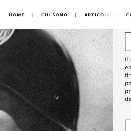
HOME
CHI SONO
ARTICOLI
C
Il
em
fi
po
pr
de