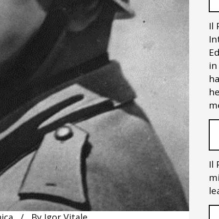
Il
In
Ed
in
ha
he
me
Il
mi
le
nica
By
Igor Vitale