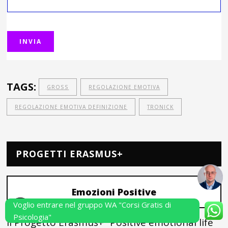
TAGS:
GROSS
REGOLAZIONE EMOTIVA
REGOLAZIONE EMOTIVA DEFINIZIONE
TRONICK
PROGETTI ERASMUS+
Emozioni Positive
Voglio entrare nel gruppo WA "Corsi Gratis di
Psicologia"
Il Progetto Erasmus+ “Positive emotional life