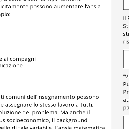
licitamente possono aumentare l’ansia
pio:
Il
St
st
ri
te ai compagni
nicazione
“V
Pu
Pr
tti comuni dell’insegnamento possono
au
 assegnare lo stesso lavoro a tutti,
pa
 soluzione del problema. Ma anche il
atus socioeconomico, il background
vello di tale variabile. L’ansia matematica