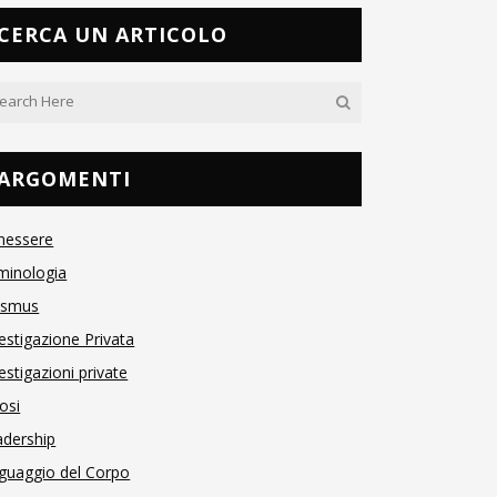
CERCA UN ARTICOLO
ARGOMENTI
nessere
minologia
asmus
estigazione Privata
estigazioni private
osi
adership
guaggio del Corpo