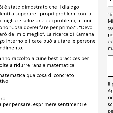
 è stato dimostrato che il dialogo
denti a superare i propri problemi con la
“B
migliore soluzione dei problemi, alcuni
Mi
sono “Cosa dovrei fare per primo?”, “Devo
co
arò del mio meglio”. La ricerca di Kamana
pe
o interno efficace può aiutare le persone
oc
endimento.
ma
nno raccolto alcune best practices per
lte a ridurre l’ansia matematica
matematica qualcosa di concreto
tivo
Il
Ag
ri
ero
a per pensare, esprimere sentimenti e
sc
pe