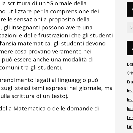
 la scrittura di un “Giornale della
o utilizzare per la comprensione dei
re le sensazioni a proposito della
 gli insegnanti possono avere una
zioni e delle frustrazioni che gli studenti
l’ansia matematica, gli studenti devono
imere cosa provano veramente nei
e può essere anche una modalità di
Be
omuni tra gli studenti.
Cri
pprendimento legati al linguaggio può
Er
 sugli stessi temi espressi nel giornale, ma
Inv
lla scrittura di un testo).
Inv
 della Matematica o delle domande di
Ipn
Le
Lin