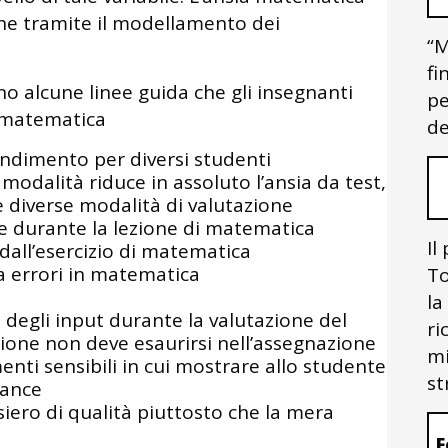
che tramite il modellamento dei
“M
fi
no alcune linee guida che gli insegnanti
pe
a matematica
de
rendimento per diversi studenti
a modalità riduce in assoluto l’ansia da test,
 diverse modalità di valutazione
e durante la lezione di matematica
Il
dall’esercizio di matematica
fa errori in matematica
To
la
 degli input durante la valutazione del
ri
ione non deve esaurirsi nell’assegnazione
mi
ti sensibili in cui mostrare allo studente
st
mance
iero di qualità piuttosto che la mera
F