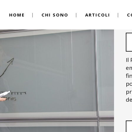
HOME
CHI SONO
ARTICOLI
C
Il
em
fi
po
pr
de