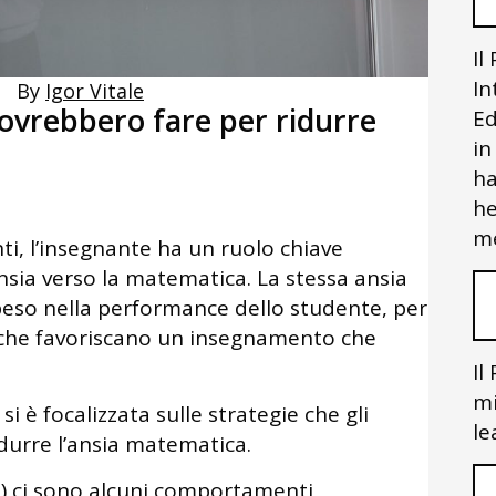
Il
In
By
Igor Vitale
dovrebbero fare per ridurre
Ed
in
ha
he
me
ti, l’insegnante ha un ruolo chiave
ansia verso la matematica. La stessa ansia
eso nella performance dello studente, per
à che favoriscano un insegnamento che
Il
mi
i è focalizzata sulle strategie che gli
le
idurre l’ansia matematica.
9) ci sono alcuni comportamenti