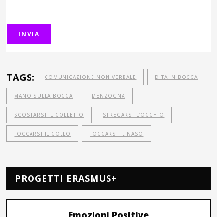
TAGS:
COMUNICAZIONE NON VERBALE
DITA IN BOCCA
MANO SULLA BOCCA
MENZOGNA
SCOSTARSI IL COLLETTO
SFREGARSI L'OCCHIO
TOCCARSI IL COLLO
TOCCARSI IL NASO
PROGETTI ERASMUS+
Emozioni Positive