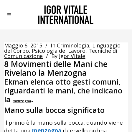
Maggio 6, 2015
In
Criminologia
,
Linguaggio
del Corpo
,
Psicologia del Lavoro
,
Tecniche di
Comunicazione
By
Igor Vitale
8 Movimenti delle Mani che
Rivelano la Menzogna
Ekman elenca otto gesti comuni,
riguardanti le mani, che indicano
la
.
menzogna
Mano sulla bocca significato
Il primo è la mano sulla bocca: quando viene
detta una
menzogna
il cervello ordina