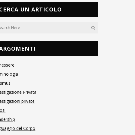
CERCA UN ARTICOLO
ARGOMENTI
nessere
minologia
asmus
estigazione Privata
estigazioni private
osi
adership
guaggio del Corpo