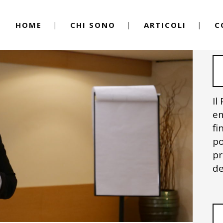
HOME
CHI SONO
ARTICOLI
C
Il
em
fi
po
pr
de