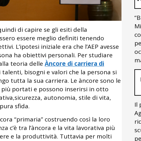
“B
Mi
indi di capire se gli esiti della
co
sero essere meglio definiti tenendo
pe
ttivi. L’ipotesi iniziale era che l’AEP avesse
oc
rsona ha obiettivi personali. Per studiare
ma
alla teoria delle
Àncore di carriera di
 talenti, bisogni e valori che la persona si
go tutta la sua carriera. Le àncore sono le
 più portati e possono inserirsi in otto
tiva,sicurezza, autonomia, stile di vita,
Il
pura sfida.
Ag
ncora “primaria” costruendo così la loro
ri
a c’è tra l’àncora e la vita lavorativa più
sc
re e la produttività. Tuttavia per molti
pe