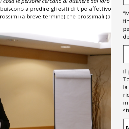
i cosa le persone cercano di ottenere dal loro
uiscono a predire gli esiti di tipo affettivo
“M
 prossimi (a breve termine) che prossimali (a
fi
pe
de
Il
To
la
ri
mi
st
F