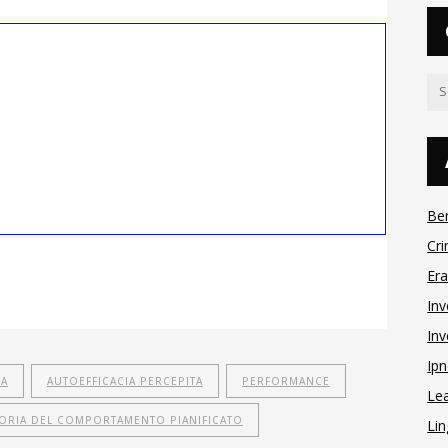
Be
Cri
Er
Inv
Inv
Ipn
IA
AUTOEFFICACIA PERCEPITA
PERFORMANCE
Le
ORIA DEL COMPORTAMENTO PIANIFICATO
Lin