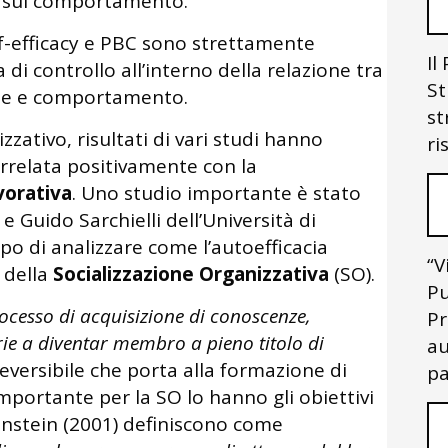
no sul comportamento.
f-efficacy e PBC sono strettamente
Il
 di controllo all’interno della relazione tra
St
one e comportamento.
st
zativo, risultati di vari studi hanno
ri
rrelata positivamente con la
vorativa
. Uno studio importante è stato
 Guido Sarchielli dell’Università di
po di analizzare come l’autoefficacia
“V
i della
Socializzazione Organizzativa
(SO).
Pu
ocesso di acquisizione di conoscenze,
Pr
rie a diventar membro a pieno titolo di
au
rreversibile che porta alla formazione di
pa
importante per la SO lo hanno gli obiettivi
runstein (2001) definiscono come