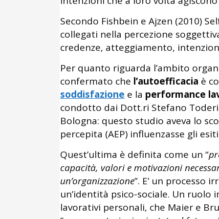
intenzioni che a loro volta agisco
Secondo Fishbein e Ajzen (2010) Sel
collegati nella percezione soggettiva
credenze, atteggiamento, intenzi
Per quanto riguarda l’ambito organiz
confermato che
l’autoefficacia
è co
soddisfazione
e la
performance la
condotto dai Dott.ri Stefano Toderi e
Bologna: questo studio aveva lo sco
percepita (AEP) influenzasse gli esit
Quest’ultima è definita come un “
pr
capacità, valori e motivazioni necessa
un’organizzazione
”. E’ un processo i
un’identità psico-sociale. Un ruolo 
lavorativi personali, che Maier e B