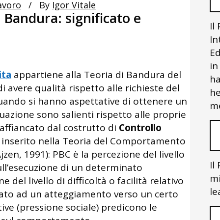
avoro
By
Igor Vitale
 Bandura: significato e
Il
In
Ed
in
ita
appartiene alla Teoria di Bandura del
ha
 avere qualità rispetto alle richieste del
he
ando si hanno aspettative di ottenere un
me
ituazione sono salienti rispetto alle proprie
 è affiancato dal costrutto di
Controllo
 inserito nella Teoria del Comportamento
zen, 1991): PBC è la percezione del livello
Il
 sull’esecuzione di un determinato
mi
el livello di difficoltà o facilità relativo
le
ciato ad un atteggiamento verso un certo
e (pressione sociale) predicono le