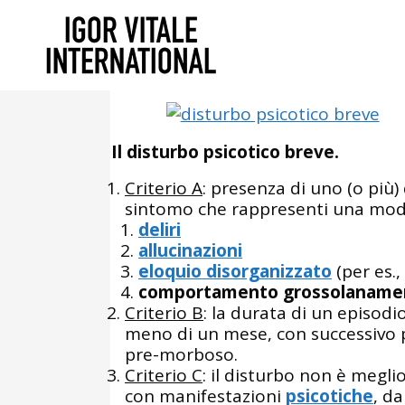
Luglio 16, 2015
In
Psicologia Clini
Disturbo Psicotico Breve:
Il disturbo psicotico breve.
Criterio A
: presenza di uno (o più
sintomo che rappresenti una modal
deliri
allucinazioni
eloquio disorganizzato
(per es.
comportamento grossolanament
Criterio B
: la durata di un episod
meno di un mese, con successivo p
pre-morboso.
Criterio C
: il disturbo non è megli
con manifestazioni
psicotiche
, da