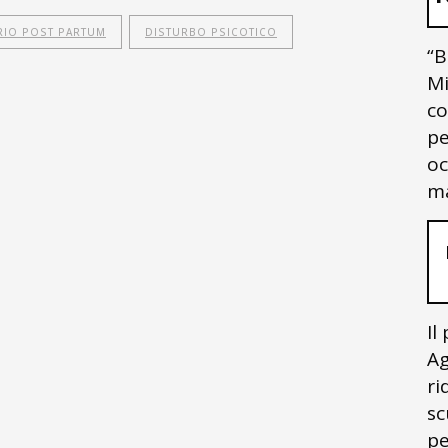
RIO POST PARTUM
DISTURBO PSICOTICO
“B
Mi
co
pe
oc
ma
Il
Ag
ri
sc
pe