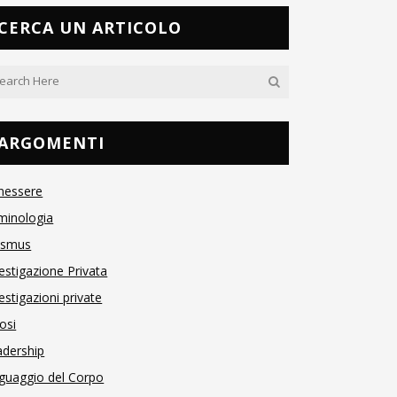
CERCA UN ARTICOLO
ARGOMENTI
nessere
minologia
asmus
estigazione Privata
estigazioni private
osi
adership
guaggio del Corpo