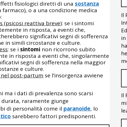
fetti fisiologici diretti di una
sostanza
un farmaco), o a una condizione medica
Il
:
In
ss (psicosi reattiva breve)
: se i sintomi
emente in risposta, a eventi che,
Ed
erebbero significativi segni di sofferenza
in
 in simili circostanze e culture.
ha
ress
: se i
sintomi
non ricorrono subito
he
e in risposta a eventi che, singolarmente
me
ficativi segni di sofferenza nella maggior
ostanze e culture.
 nel post-partum
se l’insorgenza avviene
nni ma i dati di prevalenza sono scarsi
Il
ve durata, raramente giunge
mi
urbi di personalità come il
paranoide
, lo
le
stico
sarebbero fattori predisponenti.