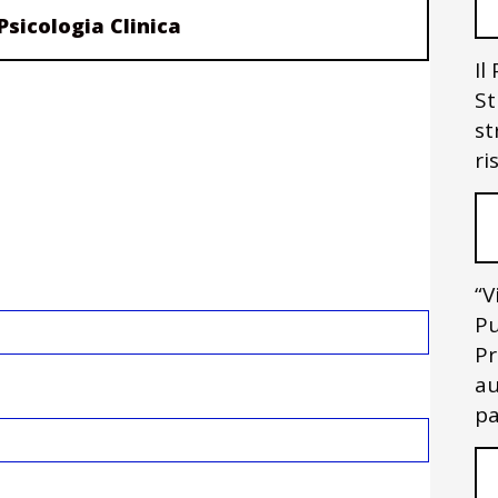
 Psicologia Clinica
Il
St
st
ri
“V
Pu
Pr
au
pa