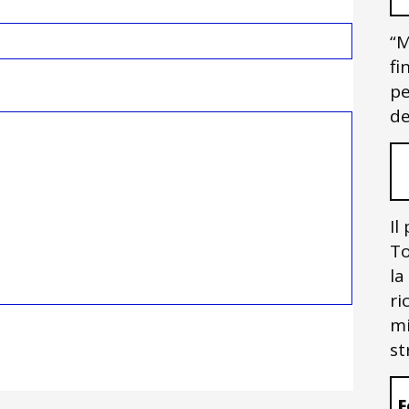
“M
fi
pe
de
Il
To
la
ri
mi
st
F