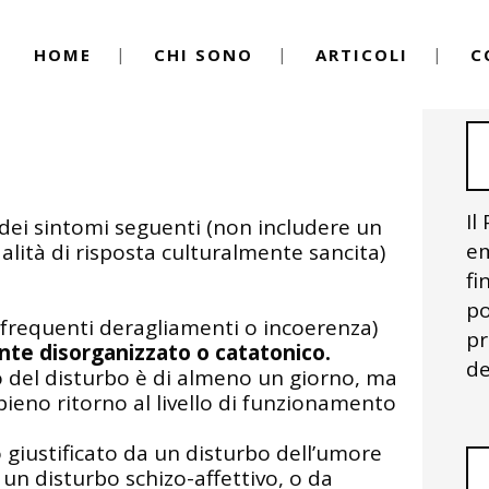
HOME
CHI SONO
ARTICOLI
C
ca
By
Igor Vitale
 Sintomi, Cura, Terapia
Il
) dei sintomi seguenti (non includere un
em
ità di risposta culturalmente sancita)
fi
po
, frequenti deragliamenti o incoerenza)
pr
e disorganizzato o catatonico.
de
io del disturbo è di almeno un giorno, ma
ieno ritorno al livello di funzionamento
o giustificato da un disturbo dell’umore
 un disturbo schizo-affettivo, o da