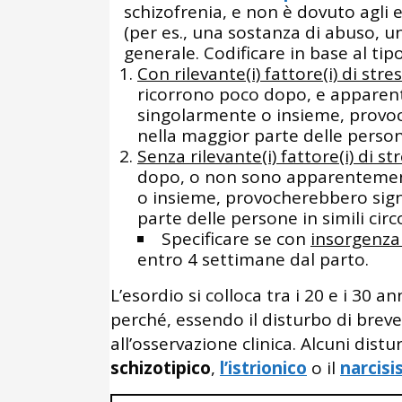
schizofrenia, e non è dovuto agli ef
(per es., una sostanza di abuso, 
generale. Codificare in base al tipo
Con rilevante(i) fattore(i) di stre
ricorrono poco dopo, e apparent
singolarmente o insieme, provoch
nella maggior parte delle persone
Senza rilevante(i) fattore(i) di st
dopo, o non sono apparentement
o insieme, provocherebbero signi
parte delle persone in simili circ
Specificare se con
insorgenza
entro 4 settimane dal parto.
L’esordio si colloca tra i 20 e i 30 a
perché, essendo il disturbo di bre
all’osservazione clinica. Alcuni dist
schizotipico
,
l’istrionico
o il
narcisi