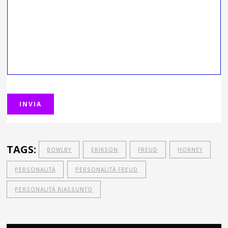
TAGS:
BOWLBY
ERIKSON
FREUD
HORNEY
PERSONALITÀ
PERSONALITÀ FREUD
PERSONALITÀ RIASSUNTO