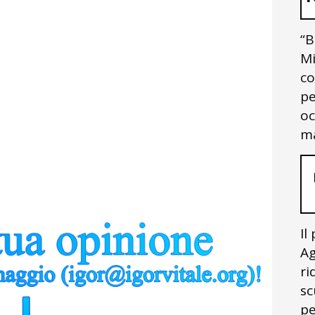
“B
Mi
co
pe
oc
ma
Il
Ag
ri
sc
pe