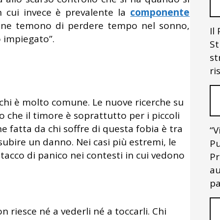
in cui invece è prevalente la
componente
sone temono di perdere tempo nel sonno,
Il
 impiegato”.
St
st
ri
chi è molto comune. Le nuove ricerche su
che il timore è soprattutto per i piccoli
e fatta da chi soffre di questa fobia è tra
“V
di subire un danno. Nei casi più estremi, le
Pu
acco di panico nei contesti in cui vedono
Pr
au
pa
n riesce né a vederli né a toccarli. Chi