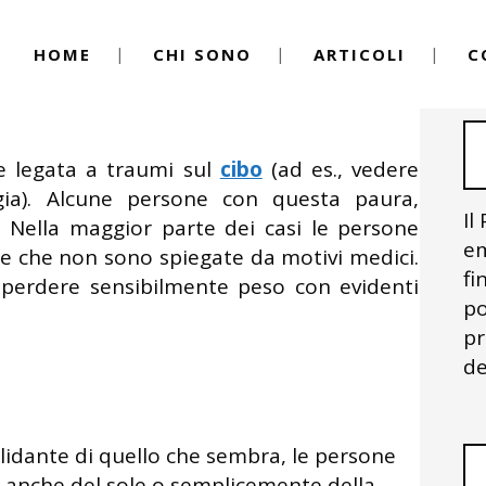
HOME
CHI SONO
ARTICOLI
C
By
Igor Vitale
ssoluto
e legata a traumi sul
cibo
(ad es., vedere
ia). Alcune persone con questa paura,
Il
. Nella maggior parte dei casi le persone
em
he che non sono spiegate da motivi medici.
fi
 perdere sensibilmente peso con evidenti
po
pr
de
lidante di quello che sembra, le persone
anche del sole o semplicemente della