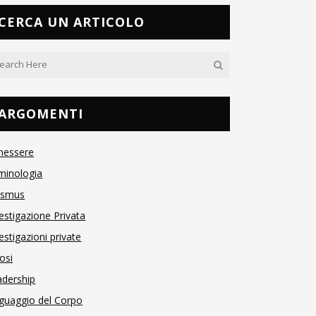
CERCA UN ARTICOLO
ARGOMENTI
nessere
minologia
asmus
estigazione Privata
estigazioni private
osi
adership
guaggio del Corpo