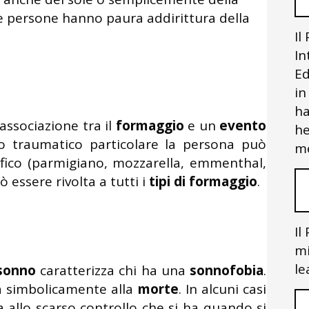
, le persone hanno paura addirittura della
Il
In
Ed
in
ha
’associazione tra il
formaggio
e un
evento
he
o traumatico particolare la persona può
me
fico (parmigiano, mozzarella, emmenthal,
ò essere rivolta a tutti i
tipi di formaggio
.
Il
mi
le
sonno
caratterizza chi ha una
sonnofobia
.
a simbolicamente alla
morte
. In alcuni casi
a allo scarso controllo che si ha quando si