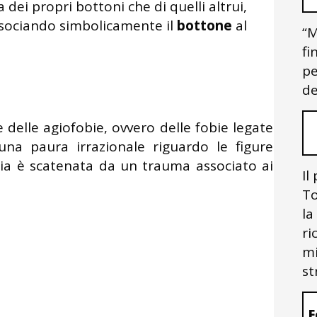
 dei propri bottoni che di quelli altrui,
ssociando simbolicamente il
bottone
al
“M
fi
pe
de
 delle agiofobie, ovvero delle fobie legate
 una paura irrazionale riguardo le figure
fobia è scatenata da un trauma associato ai
Il
To
la
ri
mi
st
F