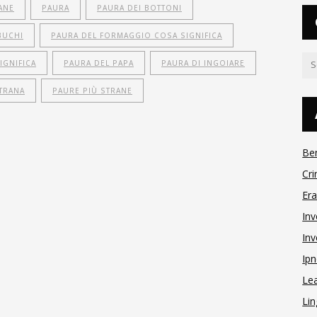
ANE
PAURA
PAURA DEI BOTTONI
BUCHI
PAURA DEL FORMAGGIO COSA SIGNIFICA
IGNIFICA
PAURA DEL PAPA
PAURA DI INGOIARE
TRANA
PAURE PIÙ STRANE
Be
Cri
Er
Inv
Inv
Ipn
Le
Lin