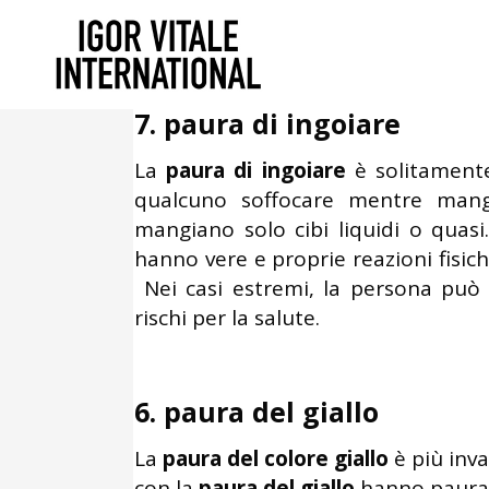
Agosto 22, 2014
In
Uncategorized
Le 7 fobie più strane in a
7. paura di ingoiare
La
paura di ingoiare
è solitament
qualcuno soffocare mentre mang
mangiano solo cibi liquidi o quasi
hanno vere e proprie reazioni fisic
Nei casi estremi, la persona può
rischi per la salute.
6. paura del giallo
La
paura del colore giallo
è più inva
con la
paura del giallo
hanno paura 