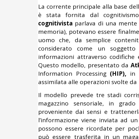
La corrente principale alla base de
è stata fornita dal cognitivismo
cognitivista
parlava di una mente i 
memoria), potevano essere finalment
uomo che, da semplice contenito
considerato come un soggetto 
informazioni attraverso codifich
Questo modello, presentato da
At
Information Processing
(HIP),
in 
assimilata alle operazioni svolte da
Il modello prevede tre stadi corr
magazzino sensoriale, in grado 
proveniente dai sensi e trattener
l’informazione viene inviata ad u
possono essere ricordate per poch
può essere trasferita in un mag