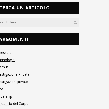
CERCA UN ARTICOLO
ARGOMENTI
nessere
minologia
asmus
estigazione Privata
estigazioni private
osi
adership
guaggio del Corpo