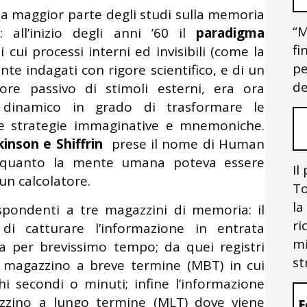
lla maggior parte degli studi sulla memoria
“M
: all’inizio degli anni ’60 il
paradigma
fi
cui processi interni ed invisibili (come la
pe
e indagati con rigore scientifico, e di un
de
re passivo di stimoli esterni, era ora
dinamico in grado di trasformare le
e e strategie immaginative e mnemoniche.
kinson e Shiffrin
prese il nome di Human
quanto la mente umana poteva essere
Il
 un calcolatore.
To
la
ispondenti a tre magazzini di memoria: il
ri
di catturare l’informazione in entrata
mi
la per brevissimo tempo; da quei registri
st
n magazzino a breve termine (MBT) in cui
i secondi o minuti; infine l’informazione
azzino a lungo termine (MLT) dove viene
F