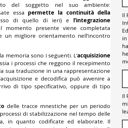
nto del soggetto nel suo ambiente:
ssate essa
permette la continuità della
Il
esso di quello di ieri) e
l’integrazione
In
del momento presente viene completata
Ed
e un migliore orientamento nell’incontro
in
ha
he
la memoria sono i seguenti. L’
acquisizione
me
ssia i processi che reggono il recepimento
 la sua traduzione in una rappresentazione
’acquisizione e decodifica può avvenire a
rrivo di tipo specificativo, oppure di tipo
Il
mi
to
delle tracce mnestiche per un periodo
le
rocessi di stabilizzazione nel tempo delle
a, in quanto codificate ed elaborate. Il