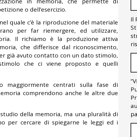
izzazione in memoria, che permette di
petizione o dell’esercizio.
Il
el quale c’è la riproduzione del materiale
St
rano per far riemergere, ed utilizzare,
st
oria. Il richiamo è la produzione attiva
ri
moria, che differisce dal riconoscimento,
aver già avuto contatto con un dato stimolo,
stimolo che ci viene proposto e quelli
“V
no maggiormente centrati sulla fase di
Pu
a memoria comprendono anche le altre due
Pr
au
 studio della memoria, ma una pluralità di
pa
o per cercare di spiegarne le leggi ed i