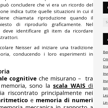
 può concludere che vi era un ricordo del
e indica tutte quelle situazioni in cui il
Viene chiamata riproduzione quando il
iesto di riprodurlo graficamente. Nel
 deve identificare gli item da ricordare
trattori.
colare Neisser ad iniziare una tradizione
Be
moria, conducendo i loro esperimenti in
Cri
Er
oria
Inv
cale cognitive
che misurano – tra
Inv
la memoria, sono la
scala WAIS
di
Ipn
ia riscontrato principalmente nei
Le
ritmetico
e
memoria di numeri
Lin
memoria meccanica in rapporto a