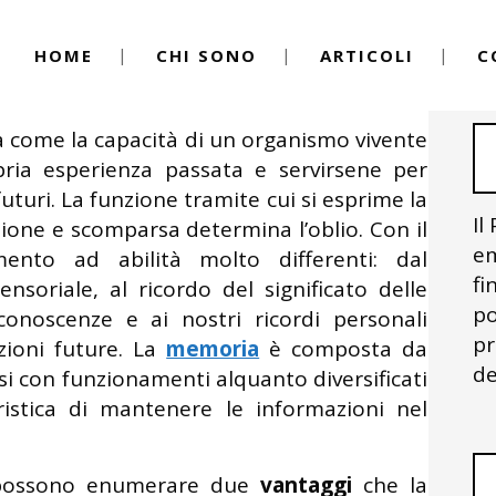
HOME
CHI SONO
ARTICOLI
C
By
Igor Vitale
in psicologia
 come la capacità di un organismo vivente
pria esperienza passata e servirsene per
uturi. La funzione tramite cui si esprime la
Il
zione e scomparsa determina l’oblio. Con il
em
ento ad abilità molto differenti: dal
fi
soriale, al ricordo del significato delle
po
conoscenze e ai nostri ricordi personali
pr
ioni future. La
memoria
è composta da
de
si con funzionamenti alquanto diversificati
istica di mantenere le informazioni nel
i possono enumerare due
vantaggi
che la