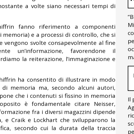
stante a volte siano necessari tempi di
“B
Mi
iffrin fanno riferimento a componenti
co
i memoria) e a processi di controllo, che si
pe
che vengono svolte consapevolmente al fine
oc
nte un’informazione, favorendone il
ma
rdiamo la reiterazione, l’immaginazione e
hiffrin ha consentito di illustrare in modo
i di memoria ma, secondo alcuni autori,
pone che i contenuti si fissino in memoria
Il
roposito è fondamentale citare Neisser,
Ag
nformazione fra i diversi magazzini dipende
ri
sa, e Craik e Lockhart che svilupparono la
sc
fica, secondo cui la durata della traccia
pe