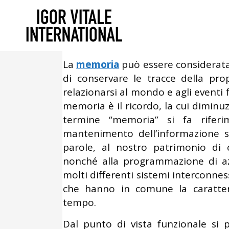
Marzo 31, 2015
In
Uncategorized
Memoria: una definizione 
La
memoria
può essere considerata
di conservare le tracce della pro
relazionarsi al mondo e agli eventi f
memoria è il ricordo, la cui diminu
termine “memoria” si fa riferim
mantenimento dell’informazione sen
parole, al nostro patrimonio di 
nonché alla programmazione di az
molti differenti sistemi interconnes
che hanno in comune la caratter
tempo.
Dal punto di vista funzionale s