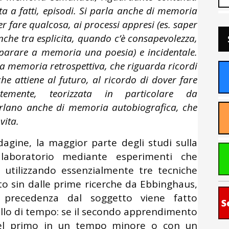
ita a fatti, episodi. Si parla anche di memoria
r fare qualcosa, ai processi appresi (es. saper
nche tra esplicita, quando c’è consapevolezza,
imparare a memoria una poesia) e incidentale.
tra memoria retrospettiva, che riguarda ricordi
he attiene al futuro, al ricordo di dover fare
emente, teorizzata in particolare da
arlano anche di memoria autobiografica, che
vita.
agine, la maggior parte degli studi sulla
aboratorio mediante esperimenti che
 utilizzando essenzialmente tre tecniche
to sin dalle prime ricerche da Ebbinghaus,
 precedenza dal soggetto viene fatto
S
llo di tempo: se il secondo apprendimento
del primo in un tempo minore o con un