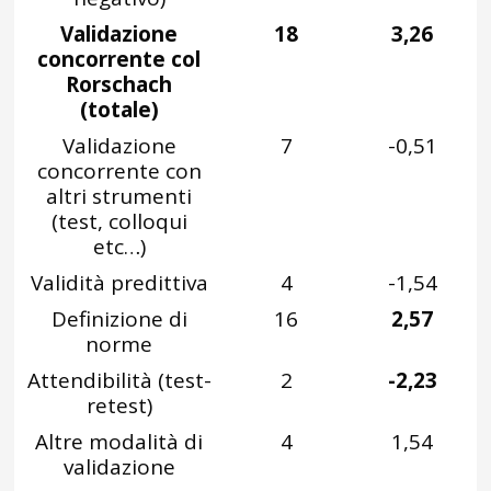
Validazione
18
3,26
concorrente col
Rorschach
(totale)
Validazione
7
-0,51
concorrente con
altri strumenti
(test, colloqui
etc…)
Validità predittiva
4
-1,54
Definizione di
16
2,57
norme
Attendibilità (test-
2
-2,23
retest)
Altre modalità di
4
1,54
validazione