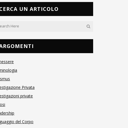
CERCA UN ARTICOLO
ARGOMENTI
nessere
minologia
asmus
estigazione Privata
estigazioni private
osi
adership
guaggio del Corpo