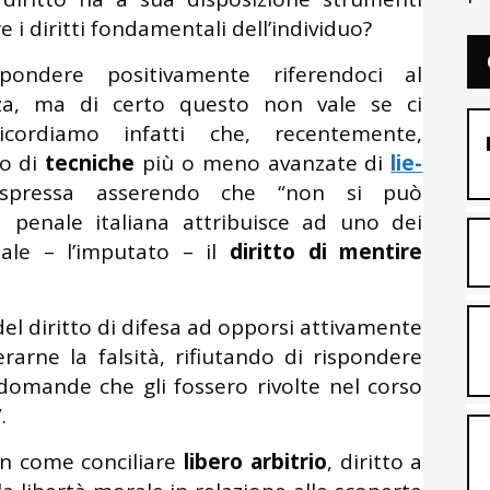
 i diritti fondamentali dell’individuo?
pondere positivamente riferendoci al
za, ma di certo questo non vale se ci
cordiamo infatti che, recentemente,
zo di
tecniche
più o meno avanzate di
lie-
espressa asserendo che “non si può
 penale italiana attribuisce ad uno dei
uale – l’imputato – il
diritto di mentire
del diritto di difesa ad opporsi attivamente
rarne la falsità, rifiutando di rispondere
e domande che gli fossero rivolte nel corso
.
in come conciliare
libero arbitrio
, diritto a