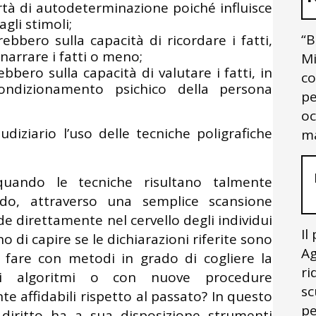
rtà di autodeterminazione poiché influisce
gli stimoli;
“B
ebbero sulla capacità di ricordare i fatti,
narrare i fatti o meno;
Mi
bbero sulla capacità di valutare i fatti, in
co
ndizionamento psichico della persona
pe
oc
diziario l’uso delle tecniche poligrafiche
ma
ando le tecniche risultano talmente
ado, attraverso una semplice scansione
de direttamente nel cervello degli individui
Il
o di capire se le dichiarazioni riferite sono
Ag
 fare con metodi in grado di cogliere la
ri
ati algoritmi o con nuove procedure
sc
 affidabili rispetto al passato? In questo
pe
diritto ha a sua disposizione strumenti