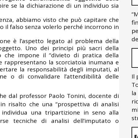
ire se la dichiarazione di un individuo sia
“M
denza, abbiamo visto che può capitare che
fi
o il falso senza volerlo perché incorrono in
pe
de
one è l’aspetto legato al problema della
ggetto. Uno dei principi più sacri della
lo che impone il “divieto di pratica della
he rappresentano la scorciatoia inumana e
rtare la responsabilità degli imputati, al
e o di convalidare l’attendibilità delle
Il
To
la
he dal professor Paolo Tonini, docente di
ri
n risalto che una “prospettiva di analisi
mi
individua una tripartizione in seno alla
st
rse tecniche di analisi dell’imputato o
F