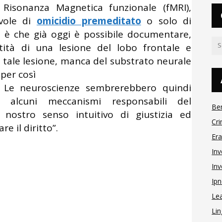
isonanza Magnetica funzionale (fMRI),
evole di
omicidio premeditato
o solo di
o è che già oggi è possibile documentare,
ntità di una lesione del lobo frontale e
a tale lesione, manca del substrato neurale
 per così
o”. Le neuroscienze sembrerebbero quindi
 alcuni meccanismi responsabili del
Be
 nostro senso intuitivo di giustizia ed
Cri
e il diritto”.
Er
Inv
Inv
Ipn
Le
Lin