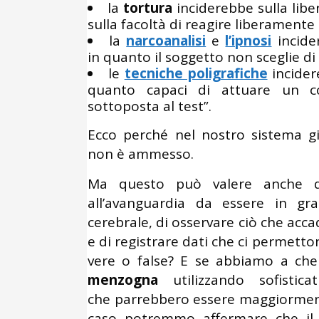
la
tortura
inciderebbe sulla libe
sulla facoltà di reagire liberamente a
la
narcoanalisi
e
l’ipnosi
incider
in quanto il soggetto non sceglie di 
le
tecniche poligrafiche
incidere
quanto capaci di attuare un co
sottoposta al test”.
Ecco perché nel nostro sistema giu
non è ammesso.
Ma questo può valere anche qu
all’avanguardia da essere in gr
cerebrale, di osservare ciò che acca
e di registrare dati che ci permetton
vere o false? E se abbiamo a che
menzogna
utilizzando sofistic
che parrebbero essere maggiormente
caso potremmo affermare che il 