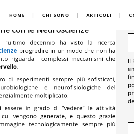
HOME
CHI SONO
ARTICOLI
C
Linguaggio del Corpo
,
Neuroscienze
By
ne con le Neuroscienze
l’ultimo decennio ha visto la ricerca
cienze
progredire in un modo che non ha
nto riguarda i complessi meccanismi che
Il
rvello
.
em
fi
ero di esperimenti sempre più sofisticati,
po
robiologiche e neurofisiologiche del
pr
nzialmente moltiplicato.
de
ssere in grado di “vedere” le attività
 cui vengono generate, e questo grazie
roimmagine tecnologicamente sempre più