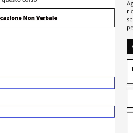
Ag
ri
cazione Non Verbale
sc
pe