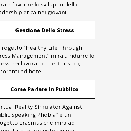
ra a favorire lo sviluppo della
adership etica nei giovani
Gestione Dello Stress
 Progetto “Healthy Life Through
ress Management” mira a ridurre lo
ress nei lavoratori del turismo,
storanti ed hotel
Come Parlare In Pubblico
irtual Reality Simulator Against
blic Speaking Phobia” è un
ogetto Erasmus che mira ad
mentare le competenze per