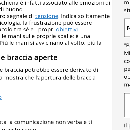
mi
schiena è infatti associato alle emozioni di
 di buono
st
aro segnale di
tensione
. Indica solitamente
icologia, la frustrazione può essere
F
colo tra sé e i propri
obiettivi
.
le mani sulle proprie spalle: è una
ù le mani si avvicinano al volto, più la
“B
Mi
e braccia aperte
co
pe
e braccia potrebbe essere derivato di
oc
a mostra che l’apertura delle braccia
ma
o
ta la comunicazione non verbale ti
Il
i questo corso