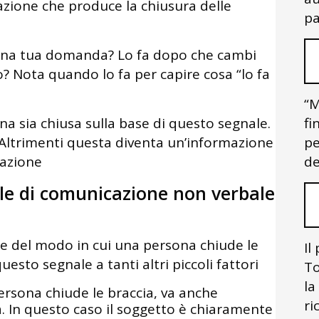
azione che produce la chiusura delle
pa
una tua domanda? Lo fa dopo che cambi
? Nota quando lo fa per capire cosa “lo fa
“M
 sia chiusa sulla base di questo segnale.
fi
. Altrimenti questa diventa un’informazione
pe
sazione
de
le di comunicazione non verbale
are del modo in cui una persona chiude le
Il
uesto segnale a tanti altri piccoli fattori
To
la
ersona chiude le braccia, va anche
ri
. In questo caso il soggetto è chiaramente