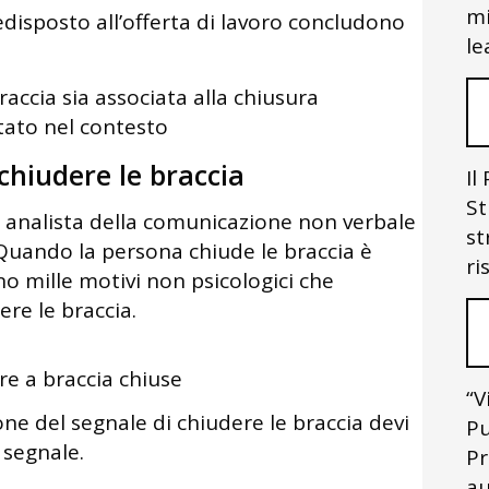
mi
edisposto all’offerta di lavoro concludono
le
accia sia associata alla chiusura
etato nel contesto
 chiudere le braccia
Il
St
 analista della comunicazione non verbale
st
 Quando la persona chiude le braccia è
ri
 mille motivi non psicologici che
re le braccia.
re a braccia chiuse
“V
one del segnale di chiudere le braccia devi
Pu
 segnale.
Pr
au