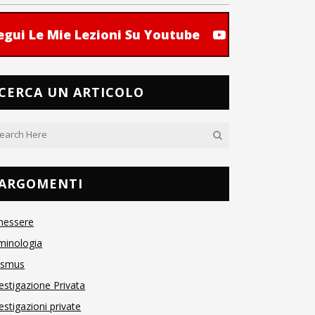
egui Le Mie Lezioni Su Youtube
CERCA UN ARTICOLO
ARGOMENTI
nessere
minologia
asmus
estigazione Privata
estigazioni private