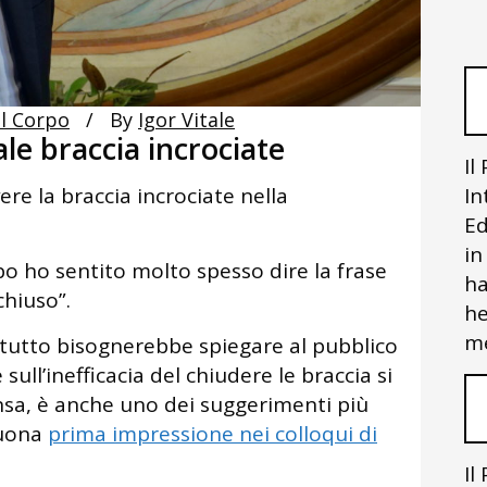
l Corpo
By
Igor Vitale
e braccia incrociate
Il
vere la braccia incrociate nella
In
Ed
in
o ho sentito molto spesso dire la frase
ha
chiuso”.
he
me
itutto bisognerebbe spiegare al pubblico
sull’inefficacia del chiudere le braccia si
sa, è anche uno dei suggerimenti più
buona
prima impressione nei colloqui di
Il