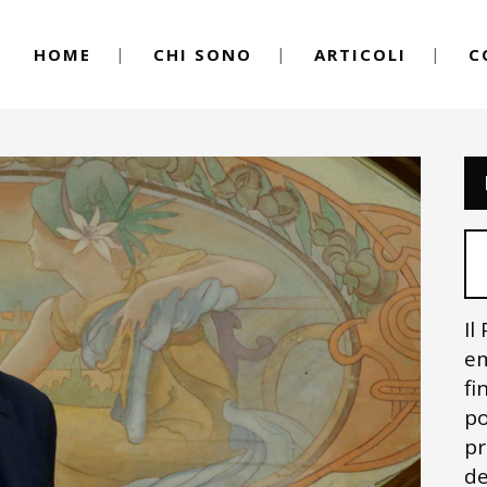
HOME
CHI SONO
ARTICOLI
C
Il
em
fi
po
pr
de