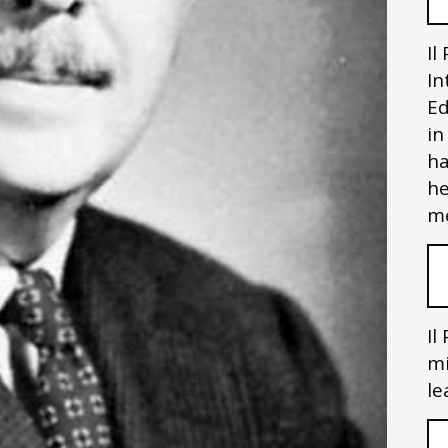
Il
In
Ed
in
ha
he
me
Il
mi
le