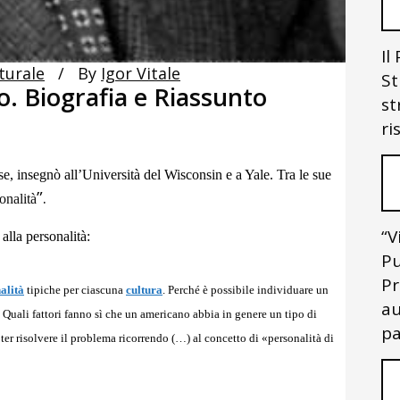
Il
turale
By
Igor Vitale
St
. Biografia e Riassunto
st
ri
, insegnò all’Università del Wisconsin e a Yale. Tra le sue
”.
sonalità
“V
 alla personalità:
Pu
Pr
alità
tipiche per ciascuna
cultura
. Perché è possibile individuare un
au
? Quali fattori fanno sì che un americano abbia in genere un tipo di
pa
oter risolvere il problema ricorrendo (…) al concetto di «personalità di