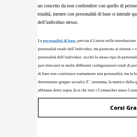
un concetto da non confondere con quello di persona
totalità, mentre con personalità di base si intende qu
dell’individuo stesso.
La
personalità di base
, precisa il Linton nella introduzione
personalità totale dell’individuo, ma piuttosto ai sistemi «
personalità dell’individuo: sicché lo stesso tipo di personal
può ritrovarsi in molte differenti configurazioni totali di pe
di base non costituisce esattamente una personalità, ma la b
determinato gruppo sociale). E’, insomma, la matrice dalla qu
abbiamo detto sopra, fa si che tutti i Comanches siano Comanc
Corsi Gra