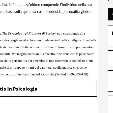
lità. Infatti, quest’ultimo comprende l’individuo nella sua
ella base sulla quale va costituendosi la personalità globale
 a
The Psychological Frontiers 0f Society,
non corrisponde alla
 valori-atteggiamenti» che sono fondamentali nella configurazione della
ità di base può riflettersi in molte differenti forme di comportamento e
rsonalità. Per meglio precisare il concetto, ripetiamo che la personalità
ase della personalità per i membri di una determinata società (o di un
ale si sviluppano i tratti del carattere, quella matrice che, come
hes, tutti i francesi francesi e così via. (Tentori 2000, 129-130)
tis In Psicologia