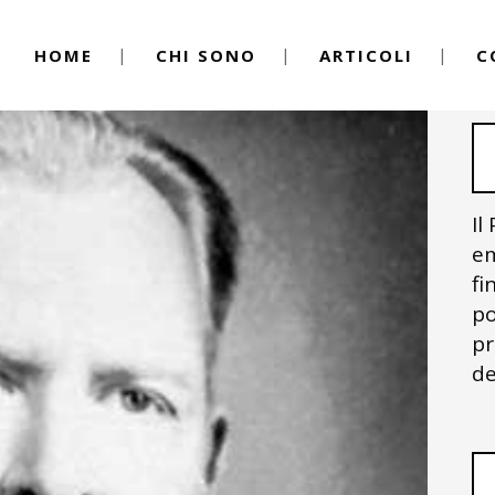
HOME
CHI SONO
ARTICOLI
C
Il
em
fi
po
pr
de