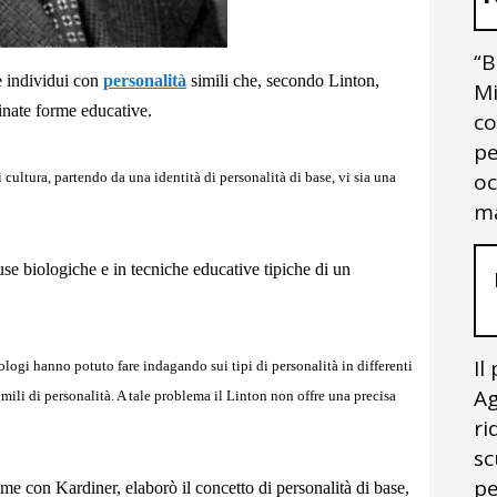
“B
e individui con
personalità
simili che, secondo Linton,
Mi
inate forme educative.
co
pe
oc
cultura, partendo da una identità di personalità di base, vi sia una
ma
use biologiche e in tecniche educative tipiche di un
Il
logi hanno potuto fare indagando sui tipi di personalità in differenti
Ag
simili di personalità. A tale problema il Linton non offre una precisa
ri
sc
pe
 con Kardiner, elaborò il concetto di personalità di base,