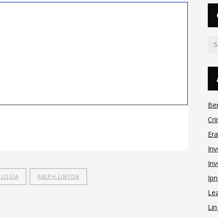
Be
Cri
Er
Inv
Inv
OLOGIA
RALPH LINTON
Ipn
Le
Lin