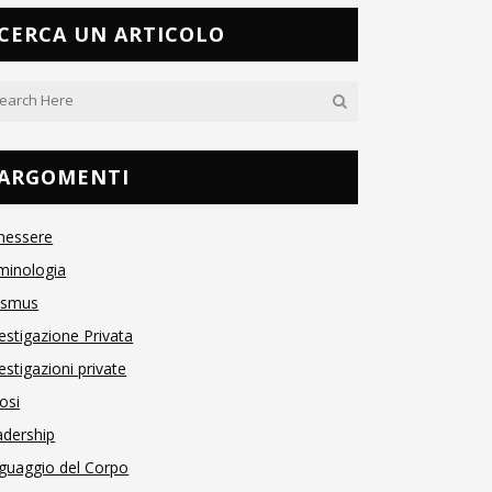
CERCA UN ARTICOLO
ARGOMENTI
nessere
minologia
asmus
estigazione Privata
estigazioni private
osi
adership
guaggio del Corpo