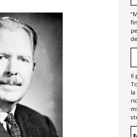
“M
fi
pe
de
Il
To
la
ri
mi
st
F