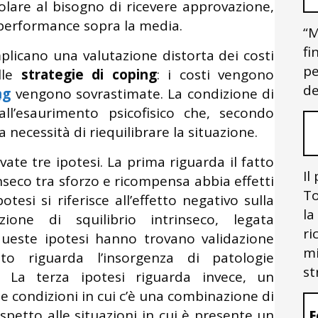
icolare al bisogno di ricevere approvazione,
 performance sopra la media.
“M
fi
plicano una valutazione distorta dei costi
pe
elle
strategie di coping
: i costi vengono
de
ng
vengono sovrastimate. La condizione di
ll’esaurimento psicofisico che, secondo
a necessità di riequilibrare la situazione.
te tre ipotesi. La prima riguarda il fatto
Il
inseco tra sforzo e ricompensa abbia effetti
To
tesi si riferisce all’effetto negativo sulla
la
one di squilibrio intrinseco, legata
ri
queste ipotesi hanno trovano validazione
mi
to riguarda l’insorgenza di patologie
st
e. La terza ipotesi riguarda invece, un
le condizioni in cui c’è una combinazione di
ispetto alle situazioni in cui è presente un
F