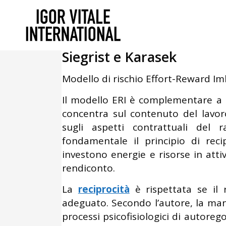
Marzo 27, 2015
In
Psicologia del 
Stress e modello di Risch
Siegrist e Karasek
Modello di rischio Effort-Reward Imb
Il modello ERI è complementare a 
concentra sul contenuto del lavoro
sugli aspetti contrattuali del 
fondamentale il principio di recip
investono energie e risorse in att
rendiconto.
La
reciprocità
è rispettata se il 
adeguato. Secondo l’autore, la manc
processi psicofisiologici di autore