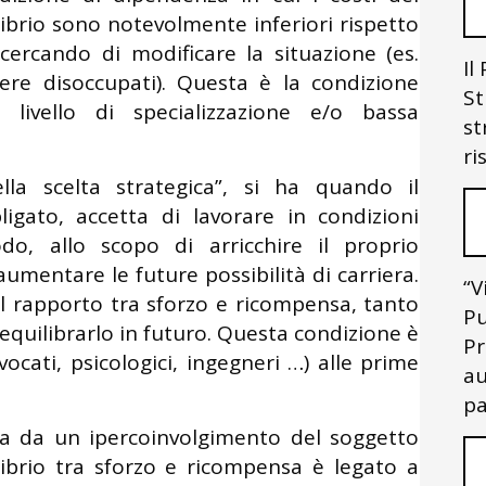
ibrio sono notevolmente inferiori rispetto
cercando di modificare la situazione (es.
Il
nere disoccupati). Questa è la condizione
St
 livello di specializzazione e/o bassa
st
ri
ella scelta strategica”, si ha quando il
igato, accetta di lavorare in condizioni
do, allo scopo di arricchire il proprio
umentare le future possibilità di carriera.
“V
il rapporto tra sforzo e ricompensa, tanto
Pu
iequilibrarlo in futuro. Questa condizione è
Pr
vocati, psicologici, ingegneri …) alle prime
au
pa
ata da un ipercoinvolgimento del soggetto
librio tra sforzo e ricompensa è legato a