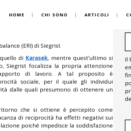
HOME
CHI SONO
ARTICOLI
C
Lavoro
By
Igor Vitale
io Effort Reward Imbalance di
alance (ERI) di Siegrist
quello di
Karasek
, mentre quest’ultimo si
Il
, Siegrist focalizza la propria attenzione
em
rapporto di lavoro. A tal proposito è
fi
rocità sociale, per il quale gli individui
po
ività dalle quali presumono di ottenere un
pr
de
ritorno che si ottiene è percepito come
anza di reciprocità ha effetti negativi sui
golazione poiché impedisce la soddisfazione