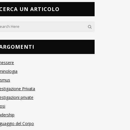
CERCA UN ARTICOLO
ARGOMENTI
nessere
minologia
asmus
estigazione Privata
estigazioni private
osi
adership
guaggio del Corpo