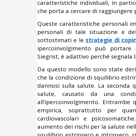
caratteristiche individuali, in part
che porta a cercare di raggiungere
Queste caratteristiche personali im
personali di tale situazione e d
sottostimati e le
strategie di copi
ipercoinvolgimento può portare a
Siegrist, è adattivo perché segnala l
Da questo modello sono state deriva
che la condizione di squilibrio estr
dannosi sulla salute. La seconda ipo
salute, causato da una condizi
all’ipercoinvolgimento. Entrambe 
empirica, soprattutto per quan
cardiovascolari e psicosomatich
aumento dei rischi per la salute nel
squilibrio estrinseco e intrinseco, r