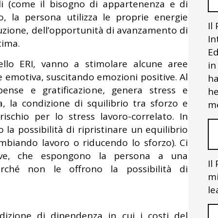
li (come il bisogno di appartenenza e di
vo, la persona utilizza le proprie energie
Il
buzione, dell’opportunità di avanzamento di
In
tima.
Ed
ello ERI, vanno a stimolare alcune aree
in
e emotiva, suscitando emozioni positive. Al
ha
ense e gratificazione, genera stress e
he
 la condizione di squilibrio tra sforzo e
me
schio per lo stress lavoro-correlato. In
 la possibilità di ripristinare un equilibrio
mbiando lavoro o riducendo lo sforzo). Ci
ative, che espongono la persona a una
Il
rché non le offrono la possibilità di
mi
le
dizione di dipendenza in cui i costi del