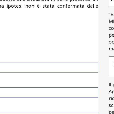
tima ipotesi non è stata confermata dalle
“B
Mi
co
pe
oc
ma
Il
Ag
ri
sc
pe