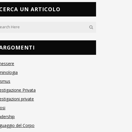
CERCA UN ARTICOLO
ARGOMENTI
nessere
minologia
asmus
estigazione Privata
estigazioni private
osi
adership
guaggio del Corpo