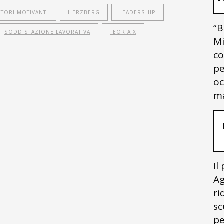
TTORI MOTIVANTI
HERZBERG
LEADERSHIP
“B
SODDISFAZIONE LAVORATIVA
TEORIA X
Mi
co
pe
oc
ma
Il
Ag
ri
sc
pe