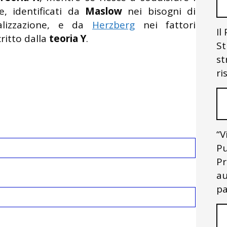
e, identificati da
Maslow
nei bisogni di
alizzazione, e da
Herzberg
nei fattori
Il
ritto dalla
teoria Y
.
St
st
ri
“V
Pu
Pr
au
pa