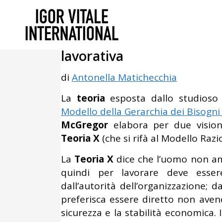
Dicembre 17, 2013
In
Psicologia d
Teoria X e Teoria Y di Mc
lavorativa
di
Antonella Matichecchia
La
teoria
esposta dallo studios
Modello della Gerarchia dei Bisogni
McGregor
elabora per due visioni
Teoria X
(che si rifà al Modello Razi
La
Teoria X
dice che l’uomo non ama
quindi per lavorare deve esse
dall’autorità dell’organizzazione;
preferisca essere diretto non aven
sicurezza e la stabilità economica.