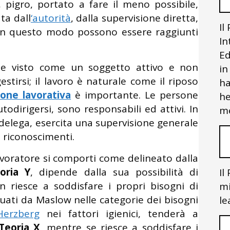
 pigro, portato a fare il meno possibile,
ta dall
‘autorità
, dalla supervisione diretta,
Il
o in questo modo possono essere raggiunti
In
Ed
ne visto come un soggetto attivo e non
in
stirsi; il lavoro è naturale come il riposo
ha
ione lavorativa
è importante. Le persone
he
odirigersi, sono responsabili ed attivi. In
me
a delega, esercita una supervisione generale
 e riconoscimenti.
lavoratore si comporti come delineato dalla
oria Y
, dipende dalla sua possibilità di
Il
n riesce a soddisfare i propri bisogni di
mi
iduati da Maslow nelle categorie dei bisogni
le
Herzberg
nei fattori igienici, tenderà a
Teoria X
, mentre se riesce a soddisfare i