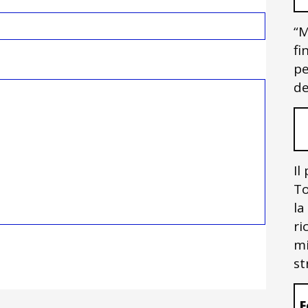
“M
fi
pe
de
Il
To
la
ri
mi
st
F