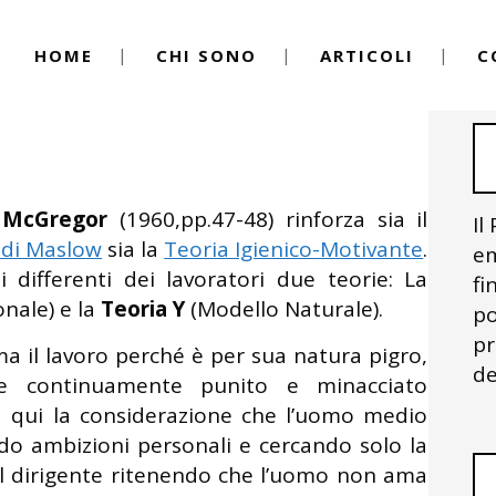
HOME
CHI SONO
ARTICOLI
C
el Lavoro
By
Igor Vitale
Gregor e soddisfazione
o
McGregor
(1960,pp.47-48) rinforza sia il
Il
 di Maslow
sia la
Teoria Igienico-Motivante
.
em
 differenti dei lavoratori due teorie: La
fi
onale) e la
Teoria Y
(Modello Naturale).
po
pr
 il lavoro perché è per sua natura pigro,
de
re continuamente punito e minacciato
 da qui la considerazione che l’uomo medio
do ambizioni personali e cercando solo la
 Il dirigente ritenendo che l’uomo non ama