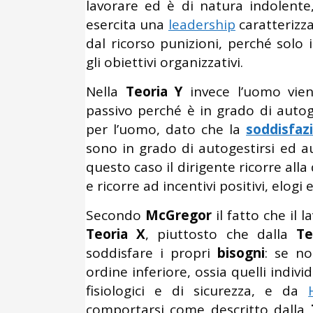
lavorare ed è di natura indolente,
esercita una
leadership
caratterizza
dal ricorso punizioni, perché sol
gli obiettivi organizzativi.
Nella
Teoria Y
invece l’uomo vie
passivo perché è in grado di autoge
per l’uomo, dato che la
soddisfaz
sono in grado di autogestirsi ed aut
questo caso il dirigente ricorre all
e ricorre ad incentivi positivi, elogi
Secondo
McGregor
il fatto che il 
Teoria X
, piuttosto che dalla
Te
soddisfare i propri
bisogni
: se no
ordine inferiore, ossia quelli indiv
fisiologici e di sicurezza, e da
comportarsi come descritto dalla