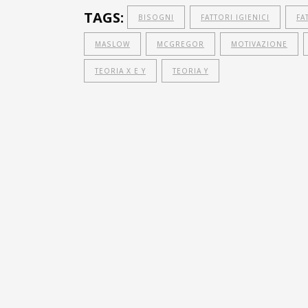
TAGS:
BISOGNI
FATTORI IGIENICI
FA
MASLOW
MCGREGOR
MOTIVAZIONE
TEORIA X E Y
TEORIA Y