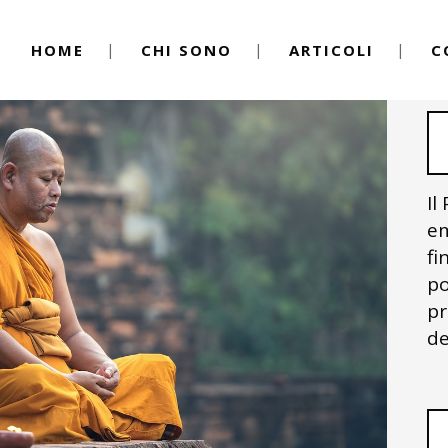
HOME
CHI SONO
ARTICOLI
C
Il
em
fi
po
pr
de