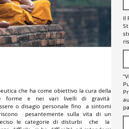
Il
St
st
ri
“V
Pu
eutica che ha come obiettivo la cura della
Pr
e forme e nei vari livelli di gravità
au
ere o disagio personale fino a sintomi
pa
feriscono pesantemente sulla vita di un
reciso le categorie di disturbi che la