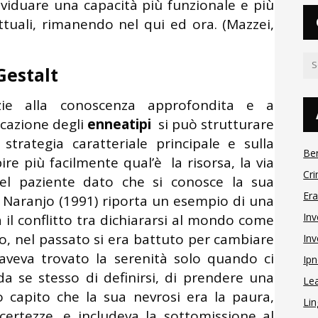
ividuare una capacità più funzionale e più
ttuali, rimanendo nel qui ed ora. (Mazzei,
Gestalt
zie alla conoscenza approfondita e a
icazione degli
enneatipi
si può strutturare
strategia caratteriale principale e sulla
Be
e più facilmente qual’è la risorsa, la via
Cri
del paziente dato che si conosce la sua
Er
 Naranjo (1991) riporta un esempio di una
Inv
 il conflitto tra dichiararsi al mondo come
o, nel passato si era battuto per cambiare
Inv
aveva trovato la serenità solo quando ci
Ipn
a se stesso di definirsi, di prendere una
Le
o capito che la sua nevrosi era la paura,
Lin
ncertezze, e includeva la sottomissione al