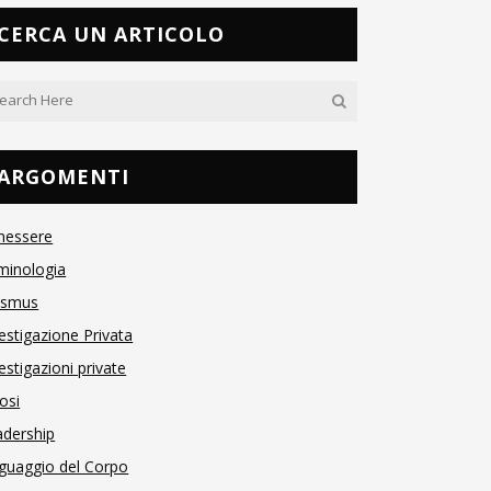
CERCA UN ARTICOLO
ARGOMENTI
nessere
minologia
asmus
estigazione Privata
estigazioni private
osi
adership
guaggio del Corpo