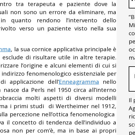
ontro tra terapeuta e paziente dove la
iduali non sono un errore da eliminare, ma
“B
n quanto rendono l’intervento dello
Mi
rivolto verso un paziente visto nella sua
co
pe
mma
, la sua cornice applicativa principale è
oc
esclude di risultare utile in altre terapie.
ma
zzare l’origine e alcuni elementi di cui si
 indirizzo fenomenologico esistenziale per
i applicazione dell’
Enneagramma
nello
a nasce da Perls nel 1950 circa all’interno
braccia molti aspetti di diversi modelli
Il
hiama i primi studi di Wertheimer nel 1912,
Ag
ulla percezione nell’ottica fenomenologica
ri
a il concetto di tendenza dell’individuo a
sc
cosa non per com’è, ma in base ai propri
pe