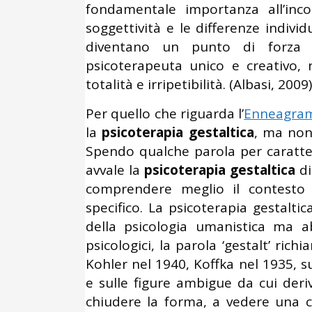
fondamentale importanza all’inc
soggettività e le differenze indiv
diventano un punto di forza i
psicoterapeuta unico e creativo, 
totalità e irripetibilità. (Albasi, 2009)
Per quello che riguarda l’
Enneagra
la
psicoterapia gestaltica
, ma non 
Spendo qualche parola per caratteri
avvale la
psicoterapia gestaltica
di
comprendere meglio il contesto d
specifico. La psicoterapia gestaltic
della psicologia umanistica ma ab
psicologici, la parola ‘gestalt’ ric
Kohler nel 1940, Koffka nel 1935, s
e sulle figure ambigue da cui deriv
chiudere la forma, a vedere una 