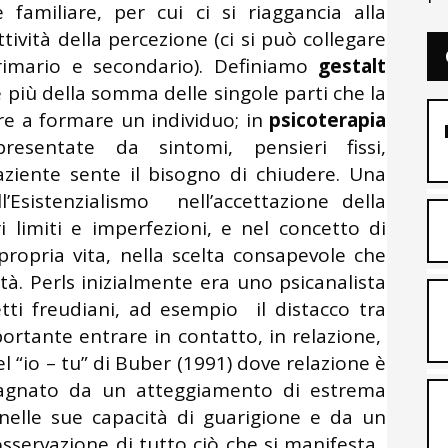
familiare, per cui ci si riaggancia alla
ività della percezione (ci si può collegare
imario e secondario). Definiamo
gestalt
 più della somma delle singole parti che la
e a formare un individuo; in
psicoterapia
sentate da sintomi, pensieri fissi,
aziente sente il bisogno di chiudere. Una
l’Esistenzialismo nell’accettazione della
i limiti e imperfezioni, e nel concetto di
 propria vita, nella scelta consapevole che
tà. Perls inizialmente era uno psicanalista
tti freudiani, ad esempio il distacco tra
portante entrare in contatto, in relazione,
del “io – tu” di Buber (1991) dove relazione è
pagnato da un atteggiamento di estrema
, nelle sue capacità di guarigione e da un
servazione di tutto ciò che si manifesta,