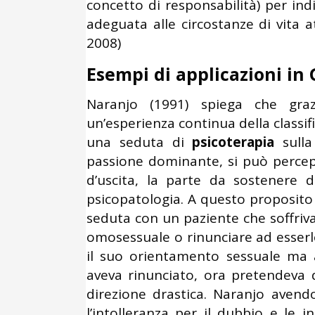
concetto di responsabilità) per ind
adeguata alle circostanze di vita a
2008)
Esempi di applicazioni in 
Naranjo (1991) spiega che gra
un’esperienza continua della classif
una seduta di
psicoterapia
sulla 
passione dominante, si può percepir
d’uscita, la parte da sostenere 
psicopatologia. A questo proposito
seduta con un paziente che soffriva
omosessuale o rinunciare ad esserl
il suo orientamento sessuale ma 
aveva rinunciato, ora pretendeva d
direzione drastica. Naranjo avend
l’intolleranza per il dubbio e le i