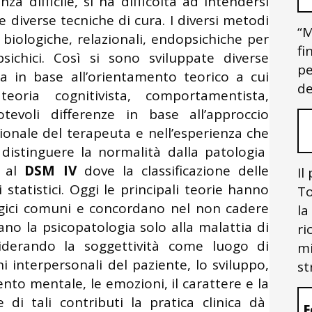
a difficile, si ha difficoltà ad intendersi
e diverse tecniche di cura. I diversi metodi
“M
biologiche, relazionali, endopsichiche per
fi
psichici. Così si sono sviluppate diverse
pe
ia in base all’orientamento teorico a cui
de
ria cognitivista, comportamentista,
Notevoli differenze in base all’approccio
zionale del terapeuta e nell’esperienza che
distinguere la normalità dalla patologia
o al
DSM IV
dove la classificazione delle
Il
 statistici. Oggi le principali teorie hanno
To
gici comuni e concordano nel non cadere
la
ano la psicopatologia solo alla malattia di
ri
siderando la soggettività come luogo di
mi
ni interpersonali del paziente, lo sviluppo,
st
ento mentale, le emozioni, il carattere e la
e di tali contributi la pratica clinica dà
F