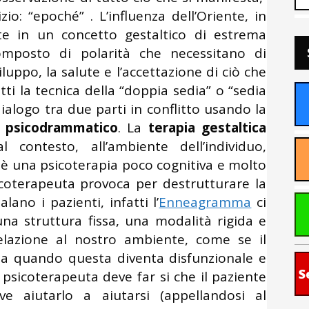
io: “epoché” . L’influenza dell’Oriente, in
rte in un concetto gestaltico di estrema
mposto di polarità che necessitano di
luppo, la salute e l’accettazione di ciò che
tti la tecnica della “doppia sedia” o “sedia
dialogo tra due parti in conflitto usando la
o
psicodrammatico
. La
terapia gestaltica
 contesto, all’ambiente dell’individuo,
 è una psicoterapia poco cognitiva e molto
icoterapeuta provoca per destrutturare la
ano i pazienti, infatti l’
Enneagramma
ci
una struttura fissa, una modalità rigida e
elazione al nostro ambiente, come se il
a quando questa diventa disfunzionale e
S
 psicoterapeuta deve far si che il paziente
ve aiutarlo a aiutarsi (appellandosi al