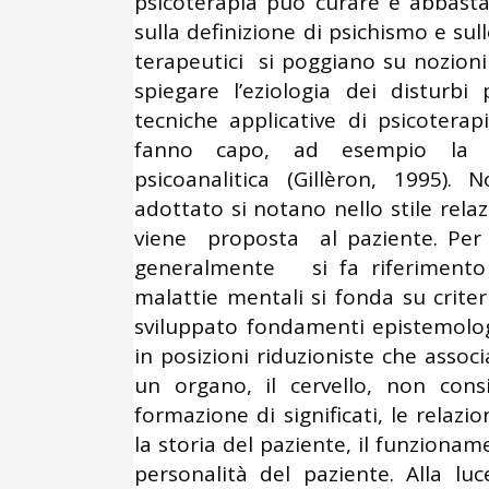
psicoterapia può curare è abbastanz
sulla definizione di psichismo e sull
terapeutici si poggiano su nozioni 
spiegare l’eziologia dei disturbi 
tecniche applicative di psicoterap
fanno capo, ad esempio la teo
psicoanalitica (Gillèron, 1995). 
adottato si notano nello stile rela
viene proposta al paziente. Per 
generalmente si fa riferiment
malattie mentali si fonda su criteri
sviluppato fondamenti epistemolo
in posizioni riduzioniste che associ
un organo, il cervello, non con
formazione di significati, le relazio
la storia del paziente, il funzionam
personalità del paziente. Alla luc