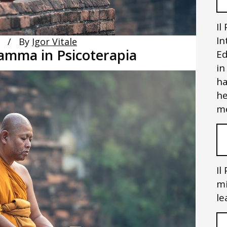
Il
In
By
Igor Vitale
ramma in Psicoterapia
Ed
in
ha
he
me
Il
mi
le