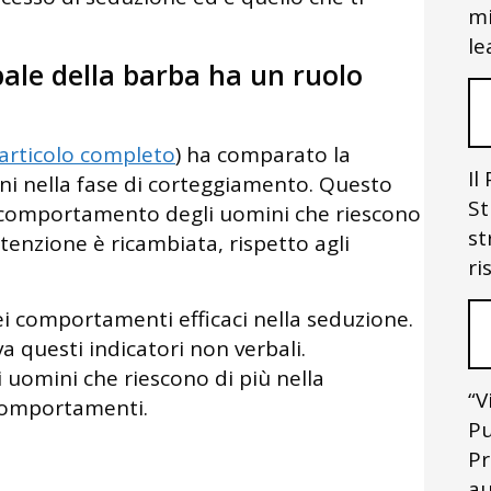
mi
le
ale della barba ha un ruolo
l’articolo completo
) ha comparato la
Il
i nella fase di corteggiamento. Questo
St
l comportamento degli uomini che riescono
st
ttenzione è ricambiata, rispetto agli
ri
ei comportamenti efficaci nella seduzione.
va questi indicatori non verbali.
li uomini che riescono di più nella
“V
comportamenti.
Pu
Pr
au