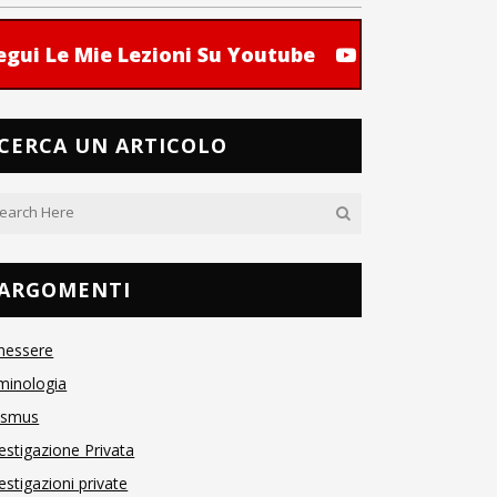
egui Le Mie Lezioni Su Youtube
CERCA UN ARTICOLO
ARGOMENTI
nessere
minologia
asmus
estigazione Privata
estigazioni private