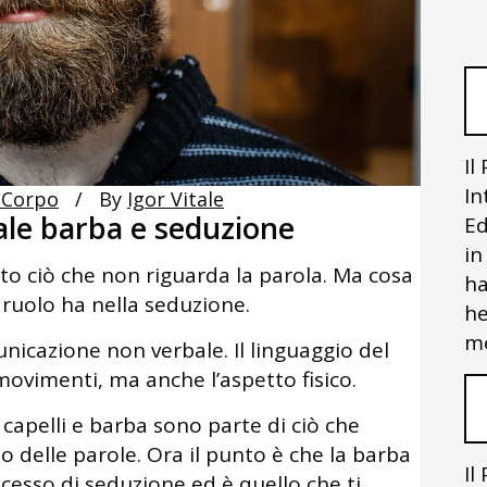
Il
In
 Corpo
By
Igor Vitale
le barba e seduzione
Ed
in
o ciò che non riguarda la parola. Ma cosa
ha
 ruolo ha nella seduzione.
he
me
unicazione non verbale. Il linguaggio del
ovimenti, ma anche l’aspetto fisico.
 capelli e barba sono parte di ciò che
 delle parole. Ora il punto è che la barba
Il
ocesso di seduzione ed è quello che ti