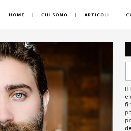
HOME
CHI SONO
ARTICOLI
C
Il
em
fi
po
pr
de