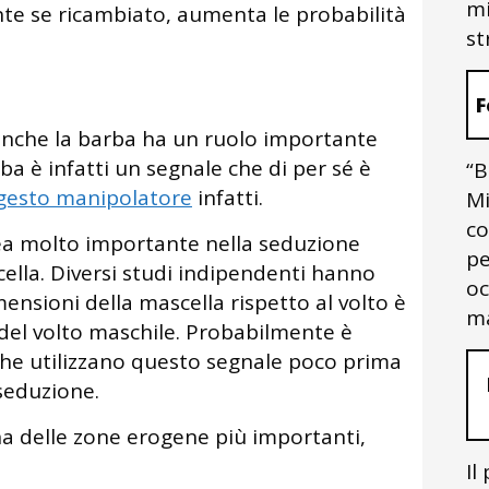
mi
te se ricambiato, aumenta le probabilità
st
F
 anche la barba ha un ruolo importante
ba è infatti un segnale che di per sé è
“B
gesto manipolatore
infatti.
Mi
co
area molto importante nella seduzione
pe
cella. Diversi studi indipendenti hanno
oc
ensioni della mascella rispetto al volto è
ma
à del volto maschile. Probabilmente è
 che utilizzano questo segnale poco prima
 seduzione.
na delle zone erogene più importanti,
Il