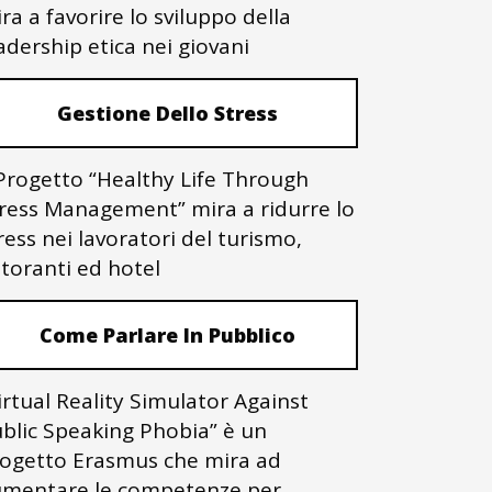
ra a favorire lo sviluppo della
adership etica nei giovani
Gestione Dello Stress
 Progetto “Healthy Life Through
ress Management” mira a ridurre lo
ress nei lavoratori del turismo,
storanti ed hotel
Come Parlare In Pubblico
irtual Reality Simulator Against
blic Speaking Phobia” è un
ogetto Erasmus che mira ad
mentare le competenze per