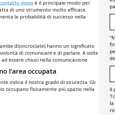
contatto visivo
è il principale modo per
pa
ratta di uno strumento molto efficace.
enta le probabilità di successo nella
“M
fi
ambe disincrociate) hanno un significato
pe
 volontà di comunicare e di parlare. A volte
de
o ad essere chiusi nella comunicazione.
o l’area occupata
e indica il nostra grado di sicurezza. Gli
io occupano fisicamente più spazio nella
Il
To
la
ri