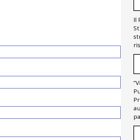
Il
St
st
ri
“V
Pu
Pr
au
pa