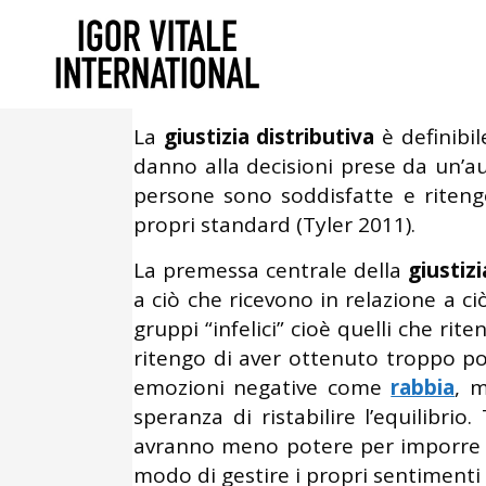
Dicembre 28, 2014
In
Psicologia d
Giustizia distributiva: un
La
giustizia distributiva
è definibil
danno alla decisioni prese da un’aut
persone sono soddisfatte e ritengo
propri standard (Tyler 2011).
La premessa centrale della
giustizi
a ciò che ricevono in relazione a c
gruppi “infelici” cioè quelli che ri
ritengo di aver ottenuto troppo po
emozioni negative come
rabbia
, m
speranza di ristabilire l’equilibrio
avranno meno potere per imporre l’
modo di gestire i propri sentimenti d