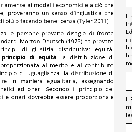
riamente ai modelli economici e a ciò che
, proveranno un senso d’ingiustizia che
Il
i più o facendo beneficenza (Tyler 2011).
In
Ed
a le persone provano disagio di fronte
in
 standard. Morton Deutsch (1975) ha provato
ha
ncipi di giustizia distributiva: equità,
he
l
principio di equità
, la distribuzione di
me
 proporzionata al merito e al contributo
ncipio di uguaglianza, la distribuzione di
ire in maniera egualitaria, assegnando
nefici ed oneri. Secondo il principio del
ici e oneri dovrebbe essere proporzionale
Il
mi
le