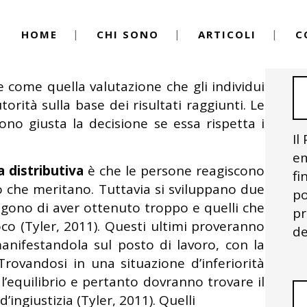
HOME
CHI SONO
ARTICOLI
C
el Lavoro
By
Igor Vitale
a definizione in psicologia
e come quella valutazione che gli individui
orità sulla base dei risultati raggiunti. Le
no giusta la decisione se essa rispetta i
Il
em
a distributiva
è che le persone reagiscono
fi
iò che meritano. Tuttavia si sviluppano due
po
tengono di aver ottenuto troppo e quelli che
pr
co (Tyler, 2011). Questi ultimi proveranno
de
anifestandola sul posto di lavoro, con la
. Trovandosi in una situazione d’inferiorità
equilibrio e pertanto dovranno trovare il
’ingiustizia (Tyler, 2011). Quelli