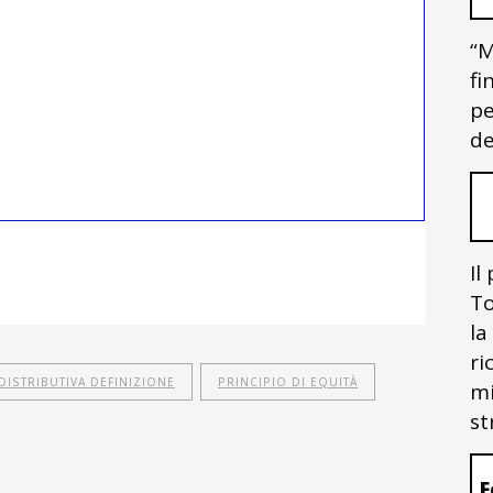
“M
fi
pe
de
Il
To
la
ri
 DISTRIBUTIVA DEFINIZIONE
PRINCIPIO DI EQUITÀ
mi
st
F