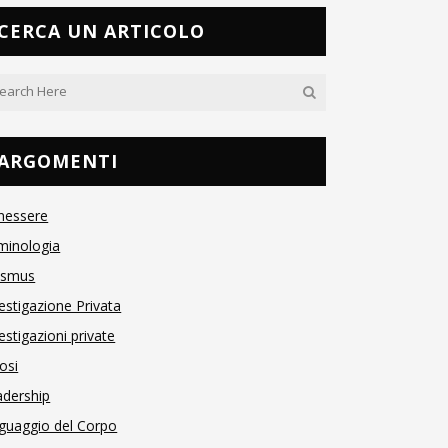
CERCA UN ARTICOLO
ARGOMENTI
nessere
minologia
asmus
estigazione Privata
estigazioni private
osi
adership
guaggio del Corpo