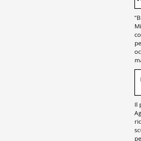
“B
Mi
co
pe
oc
ma
Il
Ag
ri
sc
pe