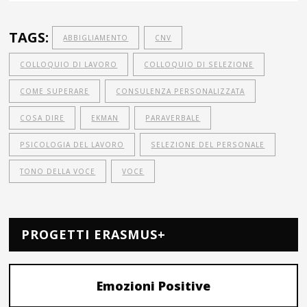
TAGS:
ABBIGLIAMENTO
CNV
COLLOQUIO DI LAVORO
COLLOQUIO DI SELEZIONE
COME SUPERARE
CONSULENZA PERSONALIZZATA
COSA DIRE
EKMAN
PARAVERBALE
PSICOLOGIA DEL LAVORO
SELEZIONE DEL PERSONALE
TONO DELLA VOCE
VOCE
PROGETTI ERASMUS+
Emozioni Positive