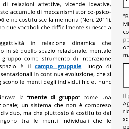
i relazioni affettive, vicende ideative,
esto accumulo di meccanismi storico-psico-
“B
po
e ne costituisce la memoria (Neri, 2011);
Mi
 due vocaboli che difficilmente si riesce a
co
pe
oggettività in relazione dinamica che
oc
o in sé quello spazio relazionale, mentale
ma
il gruppo come strumento di interazione
 spazio è il
campo gruppale
, luogo di
sentazionali in continua evoluzione, che si
scono le menti degli individui hic et nunc
Il
erava la “
mente di gruppo
” come una
Ag
lazionale; un sistema che non è compreso
ri
ndividuo, ma che piuttosto è costituito dal
sc
engono tra le menti individuali che le
pe