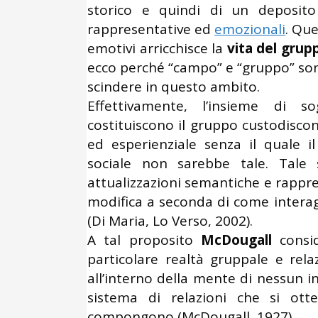
storico e quindi di un deposito d
rappresentative ed
emozionali
. Qu
emotivi arricchisce la
vita del grup
ecco perché “campo” e “gruppo” sono
scindere in questo ambito.
Effettivamente, l’insieme di s
costituiscono il gruppo custodiscon
ed esperienziale senza il quale 
sociale non sarebbe tale. Tale
attualizzazioni semantiche e rappre
modifica a seconda di come interagi
(Di Maria, Lo Verso, 2002).
A tal proposito
McDougall
consid
particolare realtà gruppale e re
all’interno della mente di nessun i
sistema di relazioni che si ott
compongono (McDougall, 1927).