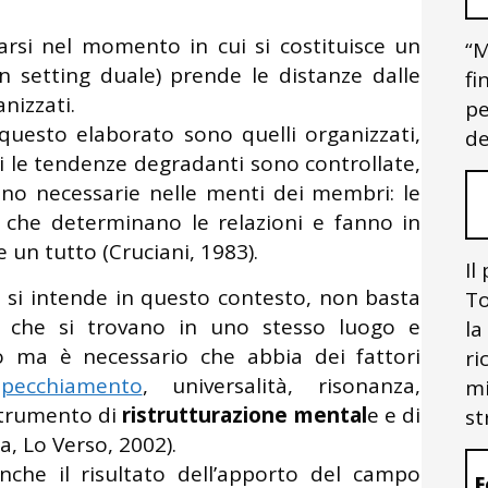
rsi nel momento in cui si costituisce un
“M
n setting duale) prende le distanze dalle
fi
nizzati.
pe
 questo elaborato sono quelli organizzati,
de
ui le tendenze degradanti sono controllate,
ono necessarie nelle menti dei membri: le
ni che determinano le relazioni e fanno in
un tutto (Cruciani, 1983).
Il
o si intende in questo contesto, non basta
To
e che si trovano in uno stesso luogo e
la
po ma è necessario che abbia dei fattori
ri
specchiamento
, universalità, risonanza,
mi
strumento di
ristrutturazione mental
e e di
st
a, Lo Verso, 2002).
anche il risultato dell’apporto del campo
F