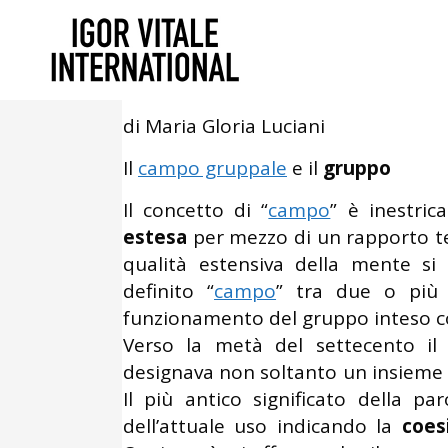
Novembre 9, 2013
In
Psicologia Cl
Il campo gruppale e il gr
di Maria Gloria Luciani
Il
campo gruppale
e il
gruppo
Il concetto di “
campo
” è inestric
estesa
per mezzo di un rapporto te
qualità estensiva della mente s
definito “
campo
” tra due o più 
funzionamento del gruppo inteso c
Verso la metà del settecento il
designava non soltanto un insieme 
Il più antico significato della pa
dell’attuale uso indicando la
coes