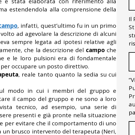
 è stata elaborata con riferimento alla
a estendendola alla comprensione della
Il
 campo
, infatti, quest’ultimo fu in un primo
St
lto ad agevolare la descrizione di alcuni
st
eva sempre legata ad ipotesi relative agli
ri
ivamente, che la descrizione del
campo
che
ne e le loro pulsioni era di fondamentale
 per occupare un posto direttivo.
apeuta
, reale tanto quanto la sedia su cui
“V
Pu
 sul modo in cui i membri del gruppo e
Pr
ntare il campo del gruppo e ne sono a loro
au
 vista tecnico, ad esempio, una serie di
pa
ere presenti e già pronte nella situazione
e per evitare che il comportamento di uno
a un brusco intervento del terapeuta (Neri,