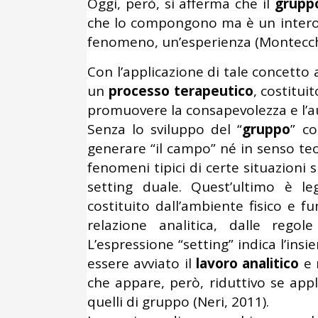
Oggi, però, si afferma che il
grupp
che lo compongono ma è un intero,
fenomeno, un’esperienza (Montecchi
Con l’applicazione di tale concetto a
un
processo terapeutico
, costitui
promuovere la consapevolezza e l’au
Senza lo sviluppo del “
gruppo
” c
generare “il campo” né in senso teo
fenomeni tipici di certe situazioni
setting duale. Quest’ultimo è l
costituito dall’ambiente fisico e fu
relazione analitica, dalle regol
L’espressione “setting” indica l’insi
essere avviato il
lavoro analitico
e 
che appare, però, riduttivo se appl
quelli di gruppo (Neri, 2011).