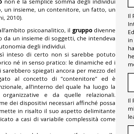
o
non è la semplice somma degli individui
 un insieme, un contenitore, un fatto, un
Il
, 2010).
In
ll’ambito psicoanalitico, il
gruppo
divenne
Ed
to da un insieme di soggetti, che intendeva
in
tonomia degli individui.
ha
osì inteso di certo non si sarebbe potuto
he
rico né in senso pratico: le dinamiche ed i
me
 si sarebbero spiegati ancora per mezzo del
egato al concetto di “contenitore” ed è
nzionale, all’interno del quale ha luogo la
e organizzative e da quelle relazionali.
Il
eme dei dispositivi necessari affinché possa
mi
mette in risalto il suo aspetto delimitante
le
icato a casi di variabile complessità come