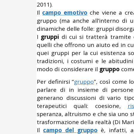
2011).
Il
campo emotivo
che viene a crea
gruppo (ma anche all’interno di u
dinamiche delle folle: gruppi disorga
I
gruppi
di cui si tratterà tramite
quelli che offrono un aiuto ed in c
quei gruppi per la cui esistenza s
tradizioni, i costumi e le abitudi
modo di considerare il
gruppo
come 
Per definirsi “
gruppo
”, così come l
parlare di in insieme di person
generano discussioni di vario ti
terapeutici quali: coesione,
ri
speranza, altruismo e che sia uno 
trasformazione della realtà (Di Mari
Il
campo del gruppo
è, infatti, 