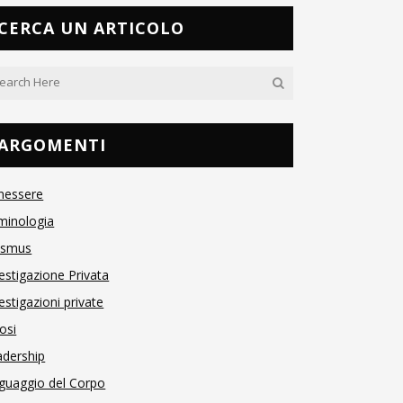
CERCA UN ARTICOLO
ARGOMENTI
nessere
minologia
asmus
estigazione Privata
estigazioni private
osi
adership
guaggio del Corpo