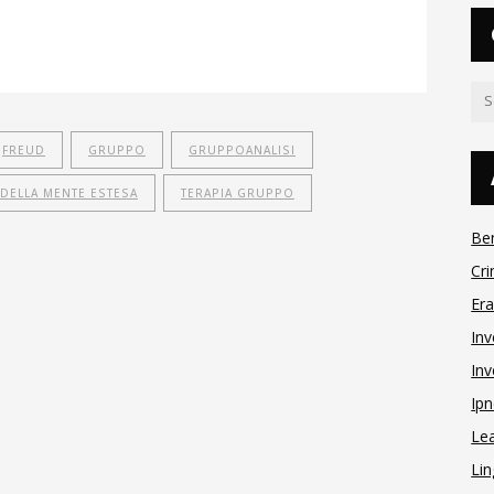
FREUD
GRUPPO
GRUPPOANALISI
 DELLA MENTE ESTESA
TERAPIA GRUPPO
Be
Cri
Er
Inv
Inv
Ipn
Le
Lin