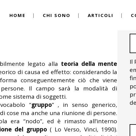
HOME
CHI SONO
ARTICOLI
C
inica
By
Igor Vitale
uppo
Il
abilmente legato alla
teoria della mente
em
orico di causa ed effetto: considerando la
fi
i forma conseguentemente ciò che viene
po
persone. Il campo sarà la modalità di
pr
ome sistema di soggetti.
de
 vocabolo “
gruppo
” , in senso generico,
di cose ma anche una riunione di persone.
rola era “nodo”, ed è rimasto all’interno
ione del gruppo
( Lo Verso, Vinci, 1990).