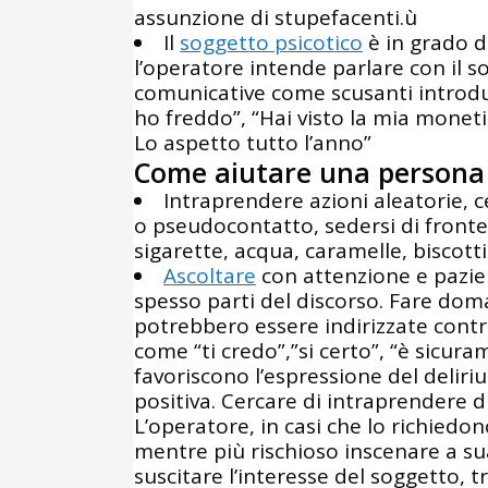
assunzione di stupefacenti.ù
Il
soggetto psicotico
è in grado d
l’operatore intende parlare con il s
comunicative come scusanti introdu
ho freddo”, “Hai visto la mia monet
Lo aspetto tutto l’anno”
Come aiutare una persona 
Intraprendere azioni aleatorie, 
o pseudocontatto, sedersi di fronte
sigarette, acqua, caramelle, biscotti
Ascoltare
con attenzione e pazien
spesso parti del discorso. Fare do
potrebbero essere indirizzate contr
come “ti credo”,”si certo”, “è sicura
favoriscono l’espressione del delir
positiva. Cercare di intraprendere d
L’operatore, in casi che lo richiedo
mentre più rischioso inscenare a sua
suscitare l’interesse del soggetto,