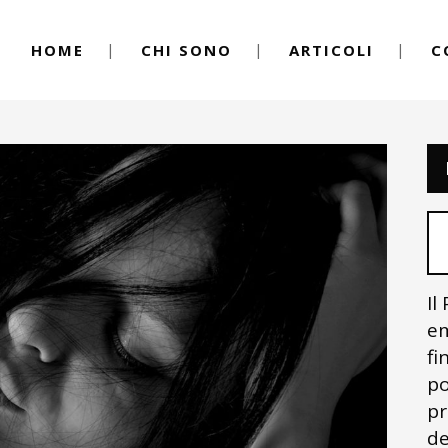
HOME
CHI SONO
ARTICOLI
C
Il
em
fi
po
pr
de