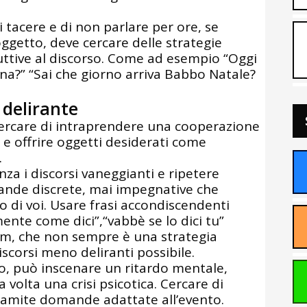
i tacere e di non parlare per ore, se
oggetto, deve cercare delle strategie
ttive al discorso. Come ad esempio “Oggi
ina?” “Sai che giorno arriva Babbo Natale?
delirante
cercare di intraprendere una cooperazione
 e offrire oggetti desiderati come
.
za i discorsi vaneggianti e ripetere
mande discrete, mai impegnative che
o di voi. Usare frasi accondiscendenti
mente come dici”,“vabbè se lo dici tu”
ium, che non sempre è una strategia
iscorsi meno deliranti possibile.
no, può inscenare un ritardo mentale,
 volta una crisi psicotica. Cercare di
 tramite domande adattate all’evento.