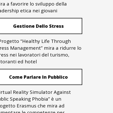
ra a favorire lo sviluppo della
adership etica nei giovani
Gestione Dello Stress
 Progetto “Healthy Life Through
ress Management” mira a ridurre lo
ress nei lavoratori del turismo,
storanti ed hotel
Come Parlare In Pubblico
irtual Reality Simulator Against
blic Speaking Phobia” è un
ogetto Erasmus che mira ad
mentare le competenze per