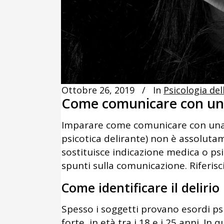
Ottobre 26, 2019
In
Psicologia de
Come comunicare con una
Imparare come comunicare con una pe
psicotica delirante) non è assoluta
sostituisce indicazione medica o psic
spunti sulla comunicazione. Riferisci
Come identificare il delirio
Spesso i soggetti provano esordi psic
forte, in età tra i 18 e i 25 anni. In