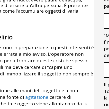
e di essere un’altra persona. È presente
pa
a come l’accumulare oggetti di varia
“M
lirio
fi
etono in preparazione a questi interventi è
pe
e errata a mio avviso. L’operatore non
de
o per affrontare queste crisi che spesso
ili ma deve cercare di “capire uno
o di immobilizzare il soggetto non sempre è
Il
ione alle mani del soggetto e a non
To
 una fonte di
agitazione
cercare di
la
he tale oggetto viene allontanato da lui.
ri