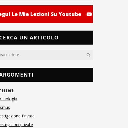
egui Le Mie Lezioni Su Youtube
CERCA UN ARTICOLO
ARGOMENTI
nessere
minologia
asmus
estigazione Privata
estigazioni private