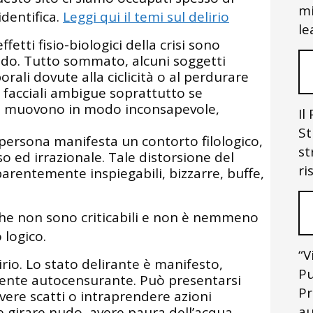
mi
identifica.
Leggi qui il temi sul delirio
le
effetti fisio-biologici della crisi sono
udo. Tutto sommato, alcuni soggetti
rali dovute alla ciclicità o al perdurare
i facciali ambigue soprattutto se
si muovono in modo inconsapevole,
Il
St
a persona manifesta un contorto filologico,
st
 ed irrazionale. Tale distorsione del
ri
parentemente inspiegabili, bizzarre, buffe,
he non sono criticabili e non è nemmeno
logico.
“V
rio. Lo stato delirante è manifesto,
Pu
lmente autocensurante. Può presentarsi
Pr
vere scatti o intraprendere azioni
au
girare nudo, avere paura dell’acqua,