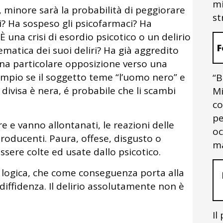
mi
, minore sarà la probabilità di peggiorare
st
i? Ha sospeso gli psicofarmaci? Ha
 una crisi di esordio psicotico o un delirio
F
matica dei suoi deliri? Ha già aggredito
na particolare opposizione verso una
empio se il soggetto teme “l’uomo nero” e
“B
 divisa è nera, é probabile che li scambi
Mi
co
pe
are e vanno allontanati, le reazioni delle
oc
oducenti. Paura, offese, disgusto o
ma
ssere colte ed usate dallo psicotico.
a logica, che come conseguenza porta alla
 diffidenza. Il delirio assolutamente non è
Il