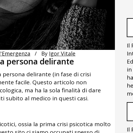
Il
In
ll'Emergenza
By
Igor Vitale
 persona delirante
Ed
in
rsona delirante (in fase di crisi
ha
mente facile. Questo articolo non
he
ologica, ma ha la sola finalità di dare
me
ti subito al medico in questi casi.
otici, ossia la prima crisi psicotica molto
Il
 questo sito ci siamo occupati spesso di