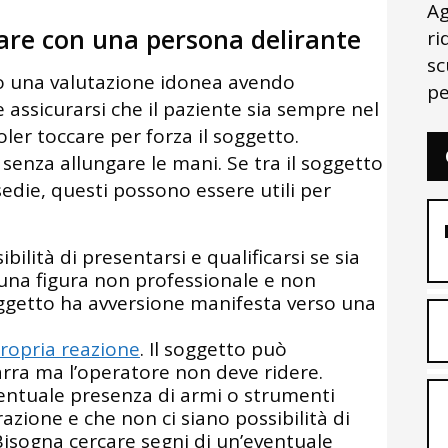
Ag
re con una persona delirante
ri
sc
no una valutazione idonea avendo
pe
e assicurarsi che il paziente sia sempre nel
ler toccare per forza il soggetto.
senza allungare le mani. Se tra il soggetto
 sedie, questi possono essere utili per
bilità di presentarsi e qualificarsi se sia
una figura non professionale e non
soggetto ha avversione manifesta verso una
propria reazione
. Il soggetto può
arra ma l’operatore non deve ridere.
ventuale presenza di armi o strumenti
razione e che non ci siano possibilità di
 Bisogna cercare segni di un’eventuale