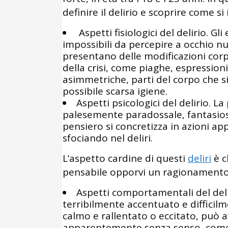
definire il delirio e scoprire come si 
Aspetti fisiologici del delirio. Gli 
impossibili da percepire a occhio n
presentano delle modificazioni corpo
della crisi, come piaghe, espression
asimmetriche, parti del corpo che 
possibile scarsa igiene.
Aspetti psicologici del delirio. L
palesemente paradossale, fantasioso
pensiero si concretizza in azioni ap
sfociando nel deliri.
L’aspetto cardine di questi
deliri
è c
pensabile opporvi un ragionamento 
Aspetti comportamentali del deli
terribilmente accentuato e diffici
calmo e rallentato o eccitato, può a
apparentemente senza senso, come 