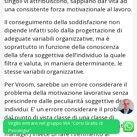
singoli vi attribuiscono, sappiano dar vita ad
una consistente forza motivazionale al lavoro.
Il conseguimento della soddisfazione non
dipende infatti solo dalla progettazione di
adeguate variabili organizzative, ma è
soprattutto in funzione della conoscenza
della sfera soggettiva dell’individuo la quale
filtra e valuta, in maniera determinante, le
stesse variabili organizzative.
Per Vroom, sarebbe un errore considerare il
problema della motivazione lavorativa senza
prescindere dalle peculiarità soggettive degli
individui. E’ un errore considerare il problema
dal punto di vista classe di una classe di
Voglio entrare nel gruppo WA "Corsi Gratis di
riferimento (ad esempio operaio, impiegato,
Psicologia"
manager) invece di fare riferimento al