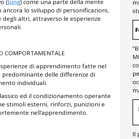
o (
Jung
) come una parte della mente
mi
 ancora lo sviluppo di personificazioni,
st
 degli altri, attraverso le esperienze
rsonali.
F
“B
O COMPORTAMENTALE
Mi
co
esperienze di apprendimento fatte nel
pe
re predominante delle differenze di
oc
nto individuali.
ma
classico ed il condizionamento operante
timoli esterni, rinforzi, punizioni e
 fortemente nell’apprendimento.
Il