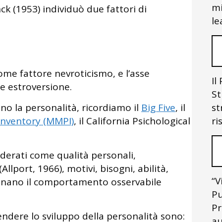
mi
k (1953) individuò due fattori di
le
 come fattore nevroticismo, e l’asse
Il
e estroversione.
St
st
ano la personalità, ricordiamo il
Big Five
, il
ri
Inventory (MMPI)
, il California Psichological
iderati come qualità personali,
Allport, 1966), motivi, bisogni, abilità,
“V
inano il comportamento osservabile
Pu
Pr
endere lo sviluppo della personalità sono:
au