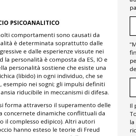
pa
CIO PSICOANALITICO
lti comportamenti sono causati da
alità è determinata soprattutto dalle
“M
gressive e dalle esperienze vissute nei
fi
ud la personalità è composta da ES, IO e
pe
lla personalità sostiene che esiste una
de
hica (libido) in ogni individuo, che se
 esempio nei sogni; gli impulsi definiti
ansia riducibile in meccanismi di difesa.
 si forma attraverso il superamento delle
Il
na concernete dinamiche conflittuali da
To
 il complesso edipico). Altri autori
la
ccio hanno esteso le teorie di Freud
ri