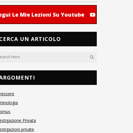
egui Le Mie Lezioni Su Youtube
CERCA UN ARTICOLO
ARGOMENTI
nessere
minologia
asmus
estigazione Privata
estigazioni private