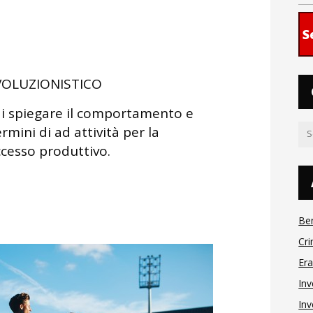
S
OLUZIONISTICO
 di spiegare il comportamento e
rmini di ad attività per la
ccesso produttivo.
Be
Cri
Er
Inv
Inv