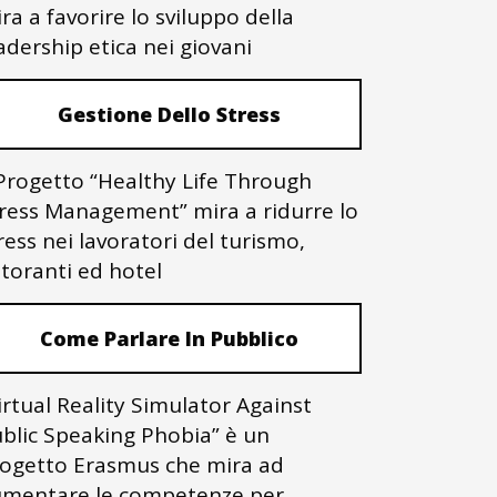
ra a favorire lo sviluppo della
adership etica nei giovani
Gestione Dello Stress
 Progetto “Healthy Life Through
ress Management” mira a ridurre lo
ress nei lavoratori del turismo,
storanti ed hotel
Come Parlare In Pubblico
irtual Reality Simulator Against
blic Speaking Phobia” è un
ogetto Erasmus che mira ad
mentare le competenze per