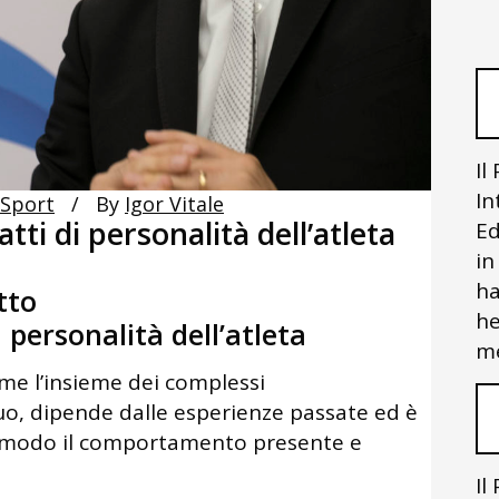
Il
In
 Sport
By
Igor Vitale
atti di personalità dell’atleta
Ed
in
ha
tto
he
personalità dell’atleta
me
me l’insieme dei complessi
uo, dipende dalle esperienze passate ed è
e modo il comportamento presente e
Il