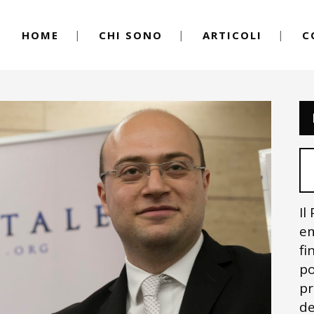
HOME
CHI SONO
ARTICOLI
C
Il
em
fi
po
pr
de