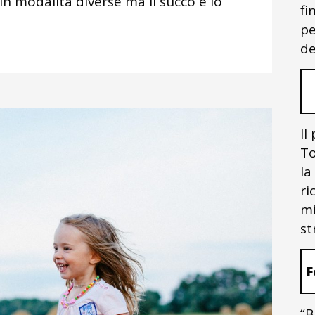
 in modalità diverse ma il succo è lo
fi
pe
de
Il
To
la
ri
mi
st
F
“B