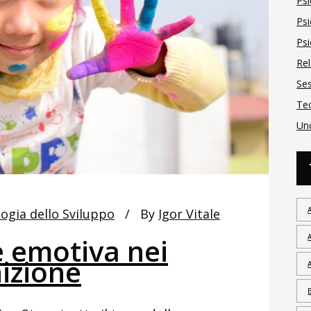
Psi
Psi
Ps
Rel
Se
Te
Un
logia dello Sviluppo
By
Igor Vitale
e emotiva nei
izione