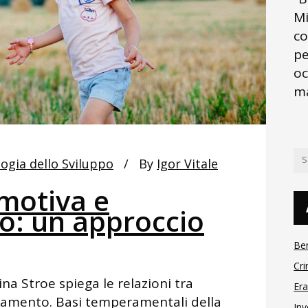
Mi
co
pe
oc
ma
logia dello Sviluppo
By
Igor Vitale
motiva e
: un approccio
Be
Cri
na Stroe spiega le relazioni tra
Er
amento. Basi temperamentali della
Inv