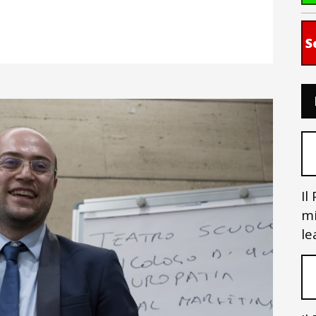
S
Il
mi
le