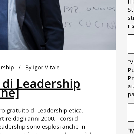
Il
St
st
ri
“V
rship
By
Igor Vitale
Pu
Pr
 di Leadership
au
ine]
pa
bro gratuito di Leadership etica.
ire dagli anni 2000, i corsi di
leadership sono esplosi anche in
“M