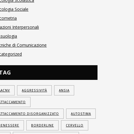
cologia Scolastica
cologia Sociale
icometria
azioni Interpersonali
ssuologia
cniche di Comunicazione
categorized
TAG
AACNV
AGGRESSIVITÀ
ANSIA
ATTACCAMENTO
ATTACCAMENTO DISORGANIZZATO
AUTOSTIMA
BENESSERE
BORDERLINE
CERVELLO