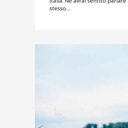
Italia. Ne avrai sentito parlare
stesso....