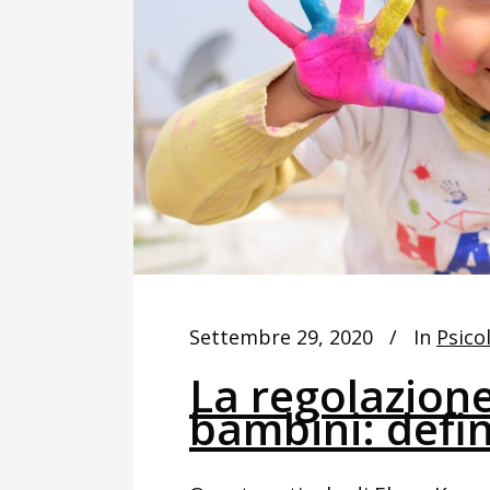
Settembre 29, 2020
In
Psico
La regolazion
bambini: defin