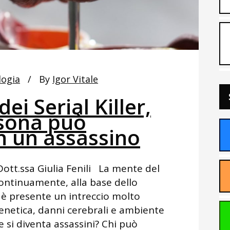
logia
By
Igor Vitale
ei Serial Killer,
sona può
n un assassino
 Dott.ssa Giulia Fenili La mente del
 continuamente, alla base dello
r è presente un intreccio molto
enetica, danni cerebrali e ambiente
e si diventa assassini? Chi può