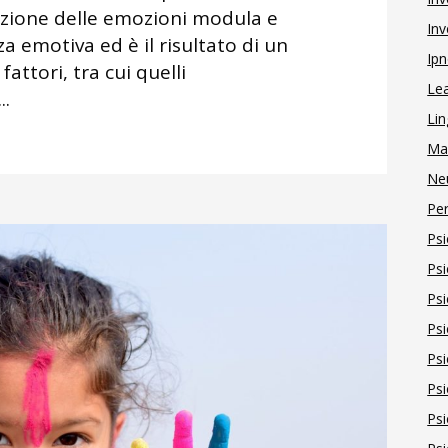
azione delle emozioni modula e
Inv
za emotiva ed è il risultato di un
Ipn
attori, tra cui quelli
Le
..
Lin
Ma
Ne
Pe
Psi
Psi
Psi
Psi
Psi
Psi
Psi