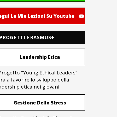
egui Le Mie Lezioni Su Youtube
PROGETTI ERASMUS+
Leadership Etica
 Progetto “Young Ethical Leaders”
ra a favorire lo sviluppo della
adership etica nei giovani
Gestione Dello Stress