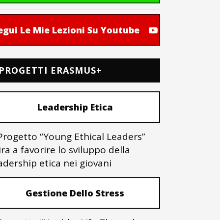
egui Le Mie Lezioni Su Youtube
PROGETTI ERASMUS+
Leadership Etica
 Progetto “Young Ethical Leaders”
ra a favorire lo sviluppo della
adership etica nei giovani
Gestione Dello Stress