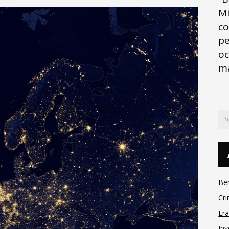
Mi
co
pe
oc
ma
Be
Cri
Er
Inv