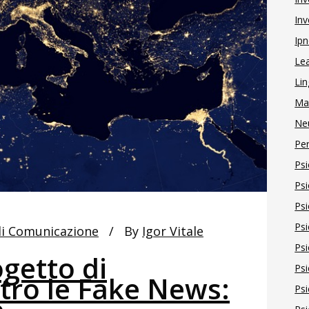
Inv
Ipn
Le
Lin
Ma
Ne
Pe
Psi
Psi
Psi
Psi
di Comunicazione
By
Igor Vitale
Psi
getto di
Psi
tro le Fake News:
Psi