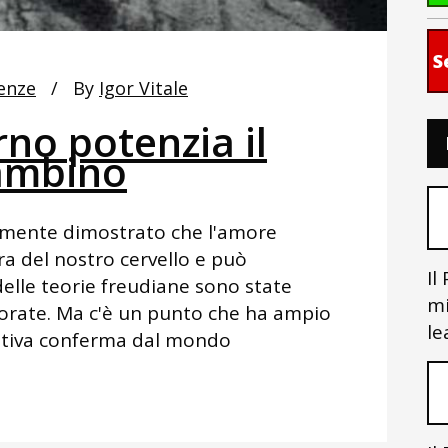
S
enze
By
Igor Vitale
no potenzia il
bambino
mente dimostrato che l'amore
a del nostro cervello e può
Il
delle teorie freudiane sono state
mi
iorate. Ma c'è un punto che ha ampio
le
lativa conferma dal mondo