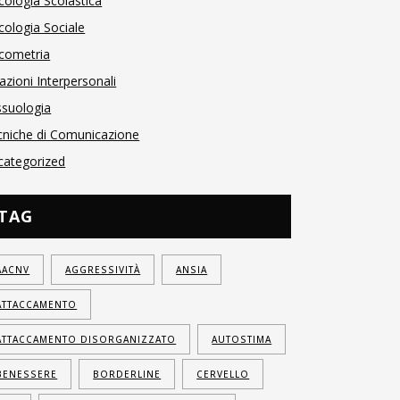
cologia Scolastica
cologia Sociale
icometria
azioni Interpersonali
ssuologia
cniche di Comunicazione
categorized
TAG
AACNV
AGGRESSIVITÀ
ANSIA
ATTACCAMENTO
ATTACCAMENTO DISORGANIZZATO
AUTOSTIMA
BENESSERE
BORDERLINE
CERVELLO