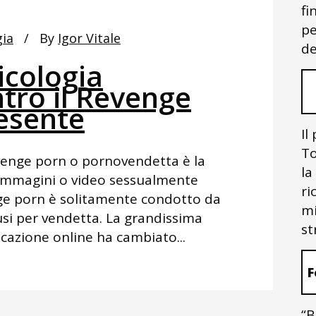
fi
pe
gia
By
Igor Vitale
de
icologia
tro il Revenge
resente
Il
To
evenge porn o pornovendetta è la
la
 immagini o video sessualmente
ri
venge porn è solitamente condotto da
mi
fusi per vendetta. La grandissima
st
cazione online ha cambiato...
F
“B