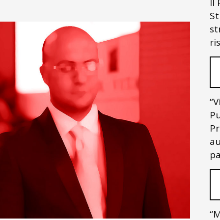
Il
St
st
ri
“V
Pu
Pr
au
pa
“M