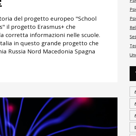
e
Psi
Psi
ttoria del progetto europeo "School
Ps
" il progetto Erasmus+ che
Rel
 corretta informazioni nelle scuole.
Se
'Italia in questo grande progetto che
Te
mania Russia Nord Macedonia Spagna
Un